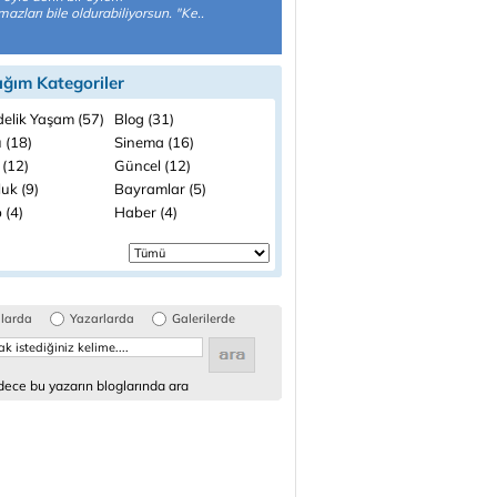
lmazları bile oldurabiliyorsun. "Ke..
ığım Kategoriler
elik Yaşam (57)
Blog (31)
 (18)
Sinema (16)
 (12)
Güncel (12)
uk (9)
Bayramlar (5)
 (4)
Haber (4)
glarda
Yazarlarda
Galerilerde
ece bu yazarın bloglarında ara