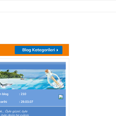
Blog Kategorileri
m blog
: 210
tarihi
: 29.03.07
... Öyle güzel, öyle
 öyle derin bir eylem