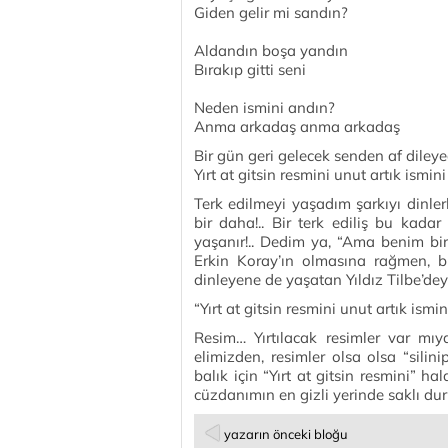
Giden gelir mi sandın?
Aldandın boşa yandın
Bırakıp gitti seni
Neden ismini andın?
Anma arkadaş anma arkadaş
Bir gün geri gelecek senden af dile
Yırt at gitsin resmini unut artık ism
Terk edilmeyi yaşadım şarkıyı dinler
bir daha!.. Bir terk ediliş bu kad
yaşanır!.. Dedim ya, “Ama benim bir 
Erkin Koray’ın olmasına rağmen, b
dinleyene de yaşatan Yıldız Tilbe’dey
“Yırt at gitsin resmini unut artık is
Resim… Yırtılacak resimler var mıyd
elimizden, resimler olsa olsa “silini
balık için “Yırt at gitsin resmini” ha
cüzdanımın en gizli yerinde saklı dur
yazarın önceki bloğu