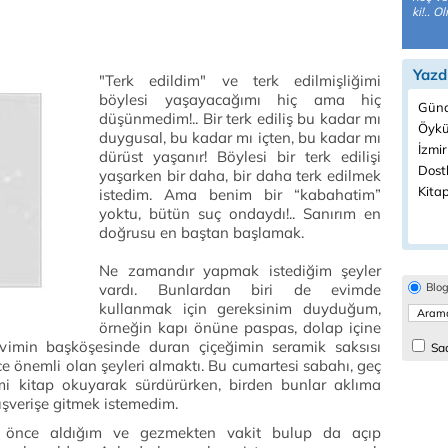
ki!.. O
Yazd
"Terk edildim" ve terk edilmişliğimi
böylesi yaşayacağımı hiç ama hiç
Günd
düşünmedim!.. Bir terk ediliş bu kadar mı
Öykü
duygusal, bu kadar mı içten, bu kadar mı
İzmir
dürüst yaşanır! Böylesi bir terk edilişi
Dostl
yaşarken bir daha, bir daha terk edilmek
Kitap
istedim. Ama benim bir “kabahatim”
yoktu, bütün suç ondaydı!.. Sanırım en
doğrusu en baştan başlamak.
Ne zamandır yapmak istediğim şeyler
vardı. Bunlardan biri de evimde
Blo
kullanmak için gereksinim duyduğum,
örneğin kapı önüne paspas, dolap içine
evimin başköşesinde duran çiçeğimin seramik saksısı
Sad
e önemli olan şeyleri almaktı. Bu cumartesi sabahı, geç
mi kitap okuyarak sürdürürken, birden bunlar aklıma
ışverişe gitmek istemedim.
önce aldığım ve gezmekten vakit bulup da açıp