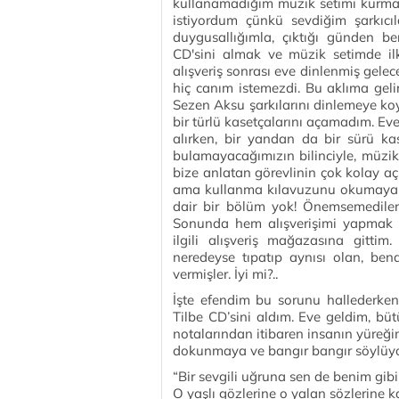
kullanamadığım müzik setimi kurma
istiyordum çünkü sevdiğim şarkıcıl
duygusallığımla, çıktığı günden be
CD'sini almak ve müzik setimde ilk
alışveriş sonrası eve dinlenmiş gele
hiç canım istemezdi. Bu aklıma geli
Sezen Aksu şarkılarını dinlemeye k
bir türlü kasetçalarını açamadım. Ev
alırken, bir yandan da bir sürü kas
bulamayacağımızın bilinciyle, müzik 
bize anlatan görevlinin çok kolay aç
ama kullanma kılavuzunu okumaya 
dair bir bölüm yok! Önemsemediler
Sonunda hem alışverişimi yapmak 
ilgili alışveriş mağazasına gittim
neredeyse tıpatıp aynısı olan, ben
vermişler. İyi mi?..
İşte efendim bu sorunu hallederken
Tilbe CD’sini aldım. Eve geldim, büt
notalarından itibaren insanın yüreği
dokunmaya ve bangır bangır söylüyoru
“Bir sevgili uğruna sen de benim gi
O yaşlı gözlerine o yalan sözlerine