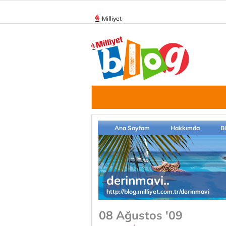
Milliyet
Ana Sayfam
Hakkımda
B
derinmavi..
http://blog.milliyet.com.tr/derinmavi
08 Ağustos '09