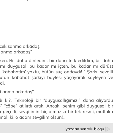
yecek sanma arkadaş
ini anma arkadaş”
ken. Bir daha dinledim, bir daha terk edildim, bir daha
ar mı duygusal, bu kadar mı içten, bu kadar mı dürüst
‘kabahatim’ yoktu, bütün suç ondaydı!..” Şarkı, sevgili
ütün kabahat şarkıyı böylesi yaşayarak söyleyen ve
di.
mini anma arkadaş”
ı ki?.. Teknoloji bir “duygusallığımızı” daha alıyordu
p” “çöpe” atılırdı artık. Ancak, benim gibi duygusal bir
la geçerli; sevgilimin hiç olmazsa bir tek resmi, mutlaka
malı ki, o adam sevgilim olsun!..
yazarın sonraki bloğu