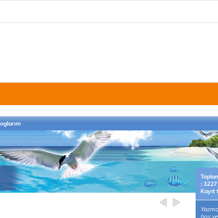
loglarım
Topla
: 3227
Kayıt 
Yazmak
hoş ve