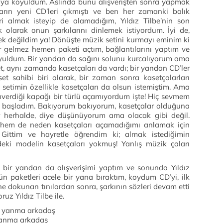
ya koyuldum. Aslında bunu alışverişten sonra yapmak
arın yeni CD’leri çıkmıştı ve ben her zamanki balık
ri almak isteyip de alamadığım, Yıldız Tilbe’nin son
 olarak onun şarkılarını dinlemek istiyordum. İyi de,
cek değildim ya! Dönüşte müzik setini kurmayı eminim ki
r gelmez hemen paketi açtım, bağlantılarını yaptım ve
oyuldum. Bir yandan da sağını solunu kurcalıyorum ama
et, aynı zamanda kasetçaları da vardı; bir yandan CD’ler
et sahibi biri olarak, bir zaman sonra kasetçalarları
setimin özellikle kasetçaları da olsun istemiştim. Ama
ıverdiği kapağı bir türlü açamıyordum işte! Hiç sevmem
başladım. Bakıyorum bakıyorum, kasetçalar olduğuna
 herhalde, diye düşünüyorum ama olacak gibi değil.
hem de neden kasetçaları açamadığımı anlamak için
. Gittim ve hayretle öğrendim ki; almak istediğimin
deki modelin kasetçaları yokmuş! Yanlış müzik çaları
 bir yandan da alışverişimi yaptım ve sonunda Yıldız
ün paketleri acele bir yana bıraktım, koydum CD’yi, ilk
ne dokunan tınılardan sonra, şarkının sözleri devam etti
z Yıldız Tilbe ile.
bi yanma arkadaş
 kanma arkadaş