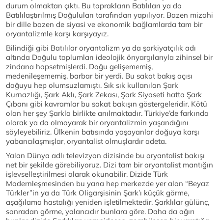
durum olmaktan çıktı. Bu toprakların Batılıları ya da
Batılılaştırılmış Doğuluları tarafından yapılıyor. Bazen mizahi
bir dille bazen de siyasi ve ekonomik bağlamlarda tam bir
oryantalizmle karşı karşıyayız.
Bilindiği gibi Batılılar oryantalizm ya da şarkiyatçılık adı
altında Doğulu toplumları ideolojik önyargılarıyla zihinsel bir
zindana hapsetmişlerdi. Doğu gelişememiş,
medenileşememiş, barbar bir yerdi. Bu sakat bakış açısı
doğuyu hep olumsuzlamıştı. Sık sık kullanılan Şark
Kurnazlığı, Şark Aklı, Şark Zekası, Şark Siyaseti hatta Şark
Çıbanı gibi kavramlar bu sakat bakışın göstergeleridir. Kötü
olan her şey Şarkla birlikte anılmaktadır. Türkiye’de farkında
olarak ya da olmayarak bir oryantalizmin yaşandığını
söyleyebiliriz. Ülkenin batısında yaşayanlar doğuya karşı
yabancılaşmışlar, oryantalist olmuşlardır adeta.
Yalan Dünya adlı televizyon dizisinde bu oryantalist bakışı
net bir şekilde görebiliyoruz. Dizi tam bir oryantalist mantığın
işlevselleştirilmesi olarak okunabilir. Dizide Türk
Modernleşmesinden bu yana hep merkezde yer alan “Beyaz
Türkler”in ya da Türk Oligarşisinin Şark’ı küçük görme,
aşağılama hastalığı yeniden işletilmektedir. Şarklılar gülünç,
sonradan görme, yalancıdır bunlara göre. Daha da ağırı