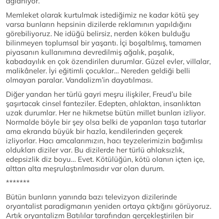
ağlanıyor.
Memleket olarak kurtulmak istediğimiz ne kadar kötü şey
varsa bunların hepsinin dizilerde reklamının yapıldığını
görebiliyoruz. Ne idüğü belirsiz, nerden köken bulduğu
bilinmeyen toplumsal bir yaşantı. İçi boşaltılmış, tamamen
piyasanın kullanımına devredilmiş ağalık, paşalık,
kabadayılık en çok özendirilen durumlar. Güzel evler, villalar,
malikâneler. İyi eğitimli çocuklar… Nereden geldiği belli
olmayan paralar. Vandalizm’in dayatılması.
Diğer yandan her türlü gayri meşru ilişkiler, Freud’u bile
şaşırtacak cinsel fanteziler. Edepten, ahlaktan, insanlıktan
uzak durumlar. Her ne hikmetse bütün millet bunları izliyor.
Normalde böyle bir şey olsa belki de yapanları taşa tutarlar
ama ekranda büyük bir hazla, kendilerinden geçerek
izliyorlar. Hacı amcalarımızın, hacı teyzelerimizin bağımlısı
oldukları diziler var. Bu dizilerde her türlü ahlaksızlık,
edepsizlik diz boyu… Evet. Kötülüğün, kötü olanın içten içe,
alttan alta meşrulaştırılmasıdır var olan durum.
*******
Bütün bunların yanında bazı televizyon dizilerinde
oryantalist paradigmanın yeniden ortaya çıktığını görüyoruz.
Artık oryantalizm Batılılar tarafından gerçekleştirilen bir