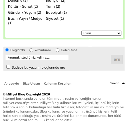
Deneme (2)
İnançlar (2)
Kültür - Sanat (2)
Tarih (2)
Gündelik Yaşam (2)
Edebiyat (1)
Basın Yayın / Medya
Siyaset (1)
(1)
Bloglarda
Yazarlarda
Galerilerde
Sadece bu yazarın bloglarında ara
|
|
Yukarı
Anasayfa
Bize Ulaşın
Kullanım Koşulları
© Milliyet Blog Copyright 2026
İnternet baskısında yer alan tüm metin, resim ve içeriğin hakları
milliyet.com.tr'ye aittir. Milliyet Blog kullanıcıları ve üyeleri, üçüncü kişilerin
telif hakkı sahibi bulunduğu her türlü fikri eser, fotoğraf, resim vb. materyal ve
ürünleri kullanamazlar. Blog kullanıcı ve yazarlarının, üçüncü kişilerin telif
hakkı sahibi olduğu yazı, resim vb. ürünleri kullanması durumunda, her türlü
hukuki ve cezai sorumluluk kendilerine aittir.