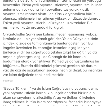
bunlar dizide Şarklıları vampirleşen, zombileşen bir yaratığa
benzettiler. Bizim yerli oryantalistlerimiz, oryantalizmi bilinen
anlamından çok daha ileri boyutlara taşıyarak klasik
oryantalizme rahmet okuttular. Klasik oryantalizm bütün
olumsuz nitelemelerine rağmen yüksek bir düzeyde dururdu.
Fakat yerli oryantalistler bu düzeyden uzaktadırlar. Bir
resimle karikatür arasındaki fark gibi.
Oryantalistler Şark’ı geri kalmış, medenileşememiş, yobaz,
kırolarla dolu bir yer olarak görürler. Yalan Dünya dizisinin
içindeki dizide de tam anlamıyla bunlar gösteriliyor. Bu
imgeler üzerinden bu toprağın insanları aşağılanıyor.
Binlerce yıldır bu coğrafyada çekilen zılgıt bir ağıtın ya da
neşenin göstergesi değil de Cihangir’de bir kıronun
böğürmesi olarak yansıtılıyor. Komediye dönüştürülmüş bir
böğürme… Burada dikkatimizi çekmesi gereken bir durum
var: Bu dizi de aşağılanan sadece insanlar değil, bu insanları
var kılan değerlerin tahkir edilmesidir.
******
“Beyaz Türklerin” ya da İslam Coğrafyasına yabancılaşmış
yeni oryantalistlerin karanlık bilinçaltlarından bir irin gibi
akan senaryoların dizileştirilip Arap ve Balkan ülkelerine
ihraç edilmesi bütün İslam coğrafyasını ifsat edici bir gayeye