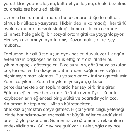
yarattıkları yabancılaşma, kültürel yozlaşma, ahlaki bozulma
bu analizlere konu edilebilir.
Uzunca bir zamandır morali bozuk, moral değerleri alt üst
olmuş bir ülkede yaşıyoruz. Hiçbir idealin kalmadığı, her türlü
ayak oyununun meşrulaştırıldığı, kimin eli kimin cebinde
bilinmez hale geldiği bir sosyal ortam gittikçe yaygınlaşıyor.
Her şey kazanmaya ayarlanmış. Kazanmak için her şey
mubah…
Toplumsal bir alt üst oluşun ayak sesleri duyuluyor. Her gün
evlerimizin başköşesine konuk ettiğimiz dizi filmler bu
yıkımın apaçık göstergeleri. Bize sunulan, gözümüze sokulan,
baş tacı edilen bu dizgeler bütününden sağlam ve sağlıklı
hiçbir şey olmaz, olamaz. Bu yapıda ancak intihat gerçekleşir.
Yalnızca yıkım... Zaten bir yıkımı yaşayan, çöküşü
gerçekleşmekte olan toplumlarda her şey birbirine girer.
Eğlence eğlenceye benzemez, üzüntü üzüntüye… Kendini
kaybedenlerin eğlencesi bir gürültü ve patırtıdır yalnızca.
Anlamsız bir tepinme... Mizah küfretmekten,
ahlaksızlaşmaktan öteye gitmez. Hiçbir yaratıcılığı, yeteneği
içinde barındırmayan saçmalıklar büyük eğlence endüstrisi
aracılığıyla pazarlanır. Gülmemiz ve ağlamamız reklamlara
endekslidir artık. Gül deyince gülüyor kitleler, ağla deyince