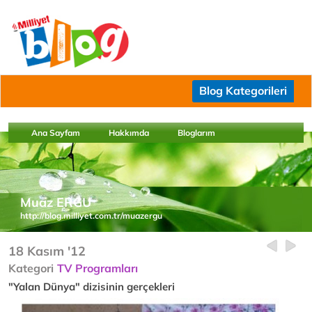
Blog Kategorileri
Ana Sayfam
Hakkımda
Bloglarım
Muaz ERGU
http://blog.milliyet.com.tr/muazergu
18 Kasım '12
Kategori
TV Programları
"Yalan Dünya" dizisinin gerçekleri