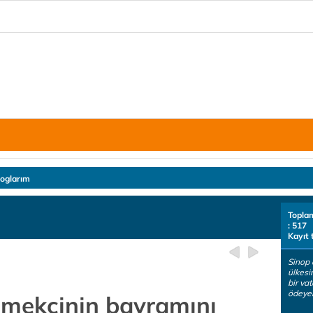
loglarım
Topla
: 517
Kayıt 
Sinop
ülkesi
bir va
ödeyen
 emekçinin bayramını