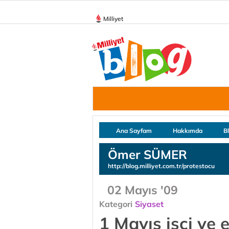
Milliyet
Ana Sayfam
Hakkımda
B
Ömer SÜMER
http://blog.milliyet.com.tr/protestocu
02 Mayıs '09
Kategori
Siyaset
1 Mayıs işçi ve