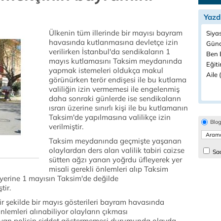
Yazd
Ülkenin tüm illerinde bir mayısı bayram
Siya
havasında kutlanmasına devletçe izin
Günc
verilirken İstanbul'da sendikaların 1
Ben B
mayıs kutlamasını Taksim meydanında
Eğiti
yapmak istemeleri oldukça makul
Aile 
görünürken terör endişesi ile bu kutlama
valiliğin izin vermemesi ile engelenmiş
daha sonraki günlerde ise sendikaların
ısrarı üzerine sınırlı kişi ile bu kutlamanın
Taksim'de yapılmasına valilikçe izin
Blo
verilmiştir.
Taksim meydanında geçmişte yaşanan
olaylardan ders alan valilik tabiri caizse
Sad
sütten ağzı yanan yoğrdu üfleyerek yer
misali gerekli önlemleri alıp Taksim
 yerine 1 mayısın Taksim'de değilde
tir.
r şekilde bir mayıs gösterileri bayram havasında
lemleri alınabiliyor olayların çıkması
layan polisin şiddet göstermemesi durumunda olayda