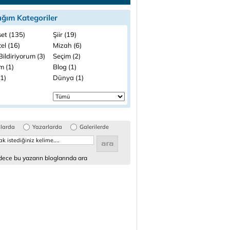
ığım Kategoriler
set (135)
Şiir (19)
el (16)
Mizah (6)
ildiriyorum (3)
Seçim (2)
m (1)
Blog (1)
(1)
Dünya (1)
glarda
Yazarlarda
Galerilerde
ece bu yazarın bloglarında ara