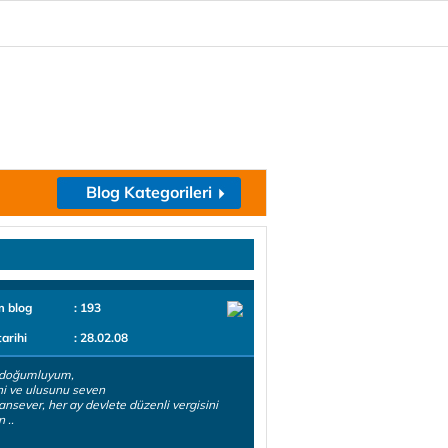
Blog Kategorileri
m blog
: 193
tarihi
: 28.02.08
 doğumluyum,
ni ve ulusunu seven
tansever, her ay devlete düzenli vergisini
 ..