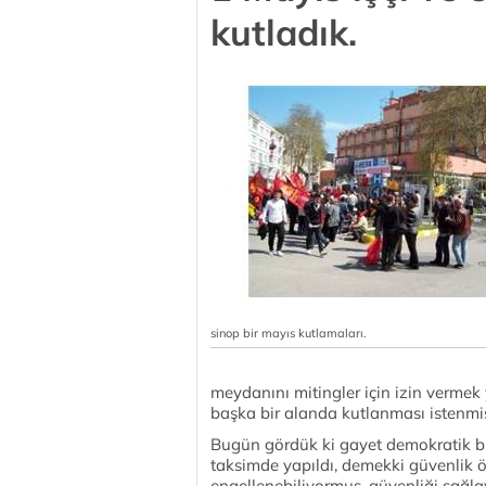
kutladık.
sinop bir mayıs kutlamaları.
meydanını mitingler için izin vermek
başka bir alanda kutlanması istenmiş
Bugün gördük ki gayet demokratik bi
taksimde yapıldı, demekki güvenlik ön
engellenebiliyormuş, güvenliği sağ