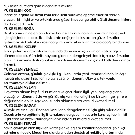
Yükselen burçlara göre alacağımız etkiler;
YÜKSELEN KOÇ
İnançlar, eğitim ve ticari konularla ilgili harekete geçme enerjisi baskın
olacak. İkili ilişkiler ve ortaklıklarda güzel fırsatlar gelebilir. Gizli düşmanlıklara
da dikkat edilmeli.
YÜKSELEN BOĞA
Başkalarından gelen paralar ve finansal konularla ilgili sorunları halletmek
için girişimler olacak. İkili ilişkilerde değişen bakış açıları güzel fırsatlar
getirebilir. Arkadaşlar arasında yanlış anlaşılmaların fazla olacağı bir dönem.
YÜKSELEN İKİZLER
İkili ilişkiler ve ortaklıklar konusunda daha yenilikçi adımların atılacağı bir
dönem olacak. Gündelik hayatta giderleri dengeleyebilmek için bazı fırsatlar
olabilir. Kariyerle ilgili konularda yanılgıya düşmemek için dikkatli davranmak
önemli.
YÜKSELEN YENGEÇ
Çalışma ortamı, günlük işleyişle ilgili konularda yeni kararlar alınabilir. Aşk
hayatında güzel fırsatların olabileceği bir dönem. Olaylara tek yönlü
bakmamaya dikkat edilmeli.
YÜKSELEN ASLAN
Hayattan alınan keyifli durumlarla ve çocuklarla ilgili yeni başlangıçların
olacağı bir dönem. Evle ve günlük alışkanlıklarla ilgili de birtakım gelişmeler
değerlendirilebilir. Aşk konusunda aldanmalara karşı dikkat edilmeli.
YÜKSELEN BAŞAK
Aileyle ve evle ilgili finansal konuların dengelenmesi için girişimler olabilir.
Çocuklarla ve eğitimle ilgili konularda da güzel fırsatlarla karşılaşılabilir. İkili
ilişkilerde ve ortaklıklarda yanılgıya açık durumlara dikkat edilmeli.
YÜKSELEN TERAZİ
Yakın çevreyle olan ilişkiler, kardeşler ve eğitim konularında daha işbirlikçi
adımlar atılacak. Maddi konularda aileden destek alınabilir. İş ortamında