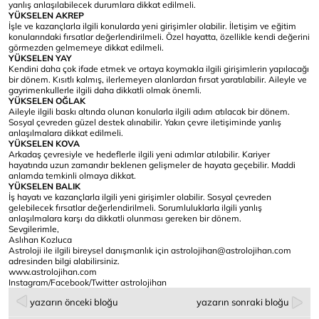
yanlış anlaşılabilecek durumlara dikkat edilmeli.
YÜKSELEN AKREP
İşle ve kazançlarla ilgili konularda yeni girişimler olabilir. İletişim ve eğitim
konularındaki fırsatlar değerlendirilmeli. Özel hayatta, özellikle kendi değerini
görmezden gelmemeye dikkat edilmeli.
YÜKSELEN YAY
Kendini daha çok ifade etmek ve ortaya koymakla ilgili girişimlerin yapılacağı
bir dönem. Kısıtlı kalmış, ilerlemeyen alanlardan fırsat yaratılabilir. Aileyle ve
gayrimenkullerle ilgili daha dikkatli olmak önemli.
YÜKSELEN OĞLAK
Aileyle ilgili baskı altında olunan konularla ilgili adım atılacak bir dönem.
Sosyal çevreden güzel destek alınabilir. Yakın çevre iletişiminde yanlış
anlaşılmalara dikkat edilmeli.
YÜKSELEN KOVA
Arkadaş çevresiyle ve hedeflerle ilgili yeni adımlar atılabilir. Kariyer
hayatında uzun zamandır beklenen gelişmeler de hayata geçebilir. Maddi
anlamda temkinli olmaya dikkat.
YÜKSELEN BALIK
İş hayatı ve kazançlarla ilgili yeni girişimler olabilir. Sosyal çevreden
gelebilecek fırsatlar değerlendirilmeli. Sorumluluklarla ilgili yanlış
anlaşılmalara karşı da dikkatli olunması gereken bir dönem.
Sevgilerimle,
Aslıhan Kozluca
Astroloji ile ilgili bireysel danışmanlık için astrolojihan@astrolojihan.com
adresinden bilgi alabilirsiniz.
www.astrolojihan.com
Instagram/Facebook/Twitter
astrolojihan
yazarın önceki bloğu
yazarın sonraki bloğu