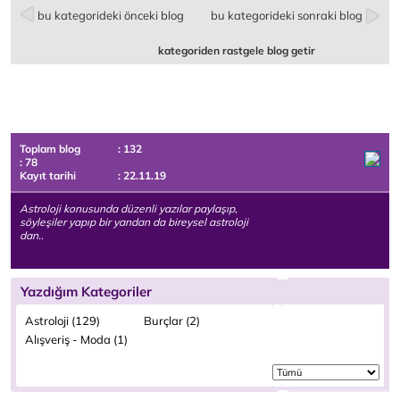
bu kategorideki önceki blog
bu kategorideki sonraki blog
kategoriden rastgele blog getir
Toplam blog
: 132
: 78
Kayıt tarihi
: 22.11.19
Astroloji konusunda düzenli yazılar paylaşıp,
söyleşiler yapıp bir yandan da bireysel astroloji
dan..
Yazdığım Kategoriler
Astroloji (129)
Burçlar (2)
Alışveriş - Moda (1)