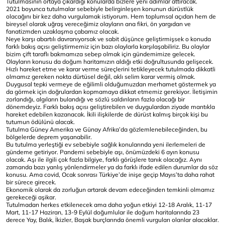
Tutulmasının ortaya çıkardığı konularda bizlere yeni adımlar attıracak.
2021 boyunca tutulmalar sebebiyle belirginleşen konunun dürüstlük
olacağını bir kez daha vurgulamak istiyorum. Hem toplumsal açıdan hem de
bireysel olarak uğraş vereceğimiz olayların ana fikri, ön yargıdan ve
fanatizmden uzaklaşma çabamız olacak.
Neye karşı abartılı davranıyorsak ve sabit düşünce geliştirmişsek o konuda
farklı bakış açısı geliştirmemiz için bazı olaylarla karşılaşabiliriz. Bu olaylar
bizim çift taraflı bakmamıza sebep olmak için gündemimize gelecek.
Olayların konusu da doğum haritamızın aldığı etki doğrultusunda gelişecek.
Hızlı hareket etme ve karar verme süreçlerini tetikleyecek tutulmada dikkatli
olmamız gereken nokta dürtüsel değil, aklı selim karar vermiş olmak.
Duygusal tepki vermeye de eğilimli olduğumuzdan merhamet göstermek ya
da görmek için doğrulardan kopmamaya dikkat etmemiz gerekiyor. İletişimin
zorlandığı, algıların bulandığı ve sözlü saldırıların fazla olacağı bir
dönemdeyiz. Farklı bakış açısı geliştirebilen ve duygulardan ziyade mantıkla
hareket edebilen kazanacak. İkili ilişkilerde de dürüst kalmış birçok kişi bu
tutumun ödülünü alacak.
Tutulma Güney Amerika ve Günay Afrika’da gözlemlenebileceğinden, bu
bölgelerde deprem yaşanabilir.
Bu tutulma yerleştiği ev sebebiyle sağlık konularında yeni ilerlemeleri de
gündeme getiriyor. Pandemi sebebiyle aşı, önümüzdeki 6 ayın konusu
olacak. Aşı ile ilgili çok fazla bilgiye, farklı görüşlere tanık olacağız. Aynı
zamanda bazı yanlış yönlendirmeler ya da farklı ifade edilen durumlar da söz
konusu. Ama covid, Ocak sonrası Türkiye’de inişe geçip Mayıs’ta daha rahat
bir sürece girecek.
Ekonomik olarak da zorluğun artarak devam edeceğinden temkinli olmamız
gerekeceği aşikar.
Tutulmadan herkes etkilenecek ama daha yoğun etkiyi 12-18 Aralık, 11-17
Mart, 11-17 Haziran, 13-9 Eylül doğumlular ile doğum haritalarında 23
derece Yay, Balık, İkizler, Başak burçlarında önemli vurguları olanlar alacaklar.