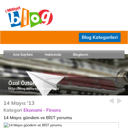
Blog Kategorileri
Ana Sayfam
Hakkımda
Bloglarım
Özal Öztürk
http://blog.milliyet.com.tr/ozalo
14 Mayıs '13
Kategori
Ekonomi - Finans
14 Mayıs gündem ve BİST yorumu