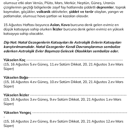
olumsuz etki alan Venüs, Plüto, Mars, Merkür, Neptün, Güneş, Uranüs
çizigilerinin geçtiği bölgelerde zayıf fay hatlarında şiddetli
depremler
, toprak
kaymaları, göçükler,
volkanik
aktiviteler,
şiddet ve terör
olayları, yangın ve
patlamalar, olumsuz hava şartları ve kazaları olasıdır.
15 Ağustos Haftası boyunca
Aslan, Kova
burcuna denk gelen evimiz en
düşük katsayıya sahip olurken
İkizler
burcuna denk gelen evimiz en yüksek
katsayıya sahip olacaktır.
Dip Not: Natal Gezegenlerin Katsayıları ile Astrolojik Evlerin Katsayıları
karıştırılmamalıdır. Natal Gezegenler Kendi Davranışlarımızı sembolize
ederken Astrolojik Evler Başımıza Gelecek Olasılıkları sembolize eder.
Yükselen Koç
------------------------------------------------------------------
(15, 16 Ağustos 5.ev Güneş, 11.ev Satürn Dikkat, 20, 21 Ağustos 3.ev Mars
Süper)
Yükselen Boğa-
-----------------------------------------------------------------
(15, 16 Ağustos 4.ev Güneş, 10.ev Satürn Dikkat, 20, 21 Ağustos 2.ev Mars
Süper)
Yükselen İkizler
------------------------------------------------------------------
(15, 16 Ağustos 3.ev Güneş, 9.ev Satürn Dikkat, 20, 21 Ağustos 1.ev Mars
Süper)
Yükselen Yengeç
-----------------------------------------------------------------
-
(15, 16 Ağustos 2.ev Güneş, 8.ev Satürn Dikkat, 20, 21 Ağustos 12.ev Mars
Süper)