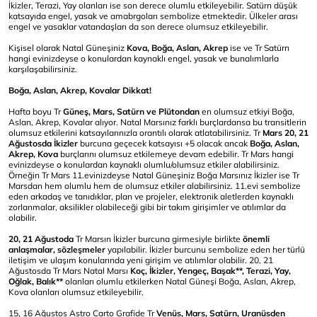
İkizler, Terazi, Yay olanları ise son derece olumlu etkileyebilir. Satürn düşük
katsayıda engel, yasak ve amabrgoları sembolize etmektedir. Ülkeler arası
engel ve yasaklar vatandaşları da son derece olumsuz etkileyebilir.
Kişisel olarak Natal Güneşiniz
Kova, Boğa, Aslan, Akrep
ise ve Tr Satürn
hangi evinizdeyse o konulardan kaynaklı engel, yasak ve bunalımlarla
karşılaşabilirsiniz.
Boğa, Aslan, Akrep, Kovalar Dikkat!
Hafta boyu Tr
Güneş, Mars, Satürn ve Plütondan
en olumsuz etkiyi Boğa,
Aslan, Akrep, Kovalar alıyor. Natal Marsınız farklı burçlardansa bu transitlerin
olumsuz etkilerini katsayılarınızla orantılı olarak atlatabilirsiniz. Tr
Mars 20, 21
Ağustosda İkizler
burcuna geçecek katsayısı +5 olacak ancak
Boğa, Aslan,
Akrep, Kova
burçlarını olumsuz etkilemeye devam edebilir. Tr Mars hangi
evinizdeyse o konulardan kaynaklı olumlu/olumsuz etkiler alabilirsiniz.
Örneğin Tr Mars 11.evinizdeyse Natal Güneşiniz Boğa Marsınız İkizler ise Tr
Marsdan hem olumlu hem de olumsuz etkiler alabilirsiniz. 11.evi sembolize
eden arkadaş ve tanıdıklar, plan ve projeler, elektronik aletlerden kaynaklı
zorlanmalar, aksilikler olabileceği gibi bir takım girişimler ve atılımlar da
olabilir.
20, 21 Ağustoda
Tr Marsın İkizler burcuna girmesiyle birlikte
önemli
anlaşmalar, sözleşmeler
yapılabilir. İkizler burcunu sembolize eden her türlü
iletişim ve ulaşım konularında yeni girişim ve atılımlar olabilir. 20, 21
Ağustosda Tr Mars Natal Marsı
Koç, İkizler, Yengeç, Başak**, Terazi, Yay,
Oğlak, Balık**
olanları olumlu etkilerken Natal Güneşi Boğa, Aslan, Akrep,
Kova olanları olumsuz etkileyebilir.
15, 16 Ağustos Astro Carto Grafide Tr
Venüs, Mars, Satürn, Uranüsden