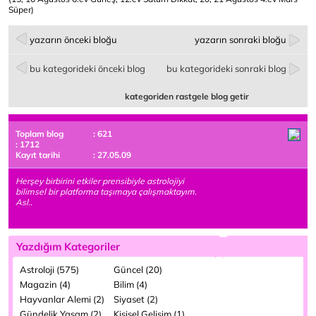
Süper)
yazarın önceki bloğu
yazarın sonraki bloğu
bu kategorideki önceki blog
bu kategorideki sonraki blog
kategoriden rastgele blog getir
Toplam blog
: 621
: 1712
Kayıt tarihi
: 27.05.09
Herşey birbirini etkiler prensibiyle astrolojiyi
bilimsel bir platforma taşımaya çalışmaktayım.
Asl..
Yazdığım Kategoriler
Astroloji (575)
Güncel (20)
Magazin (4)
Bilim (4)
Hayvanlar Alemi (2)
Siyaset (2)
Gündelik Yaşam (2)
Kişisel Gelişim (1)