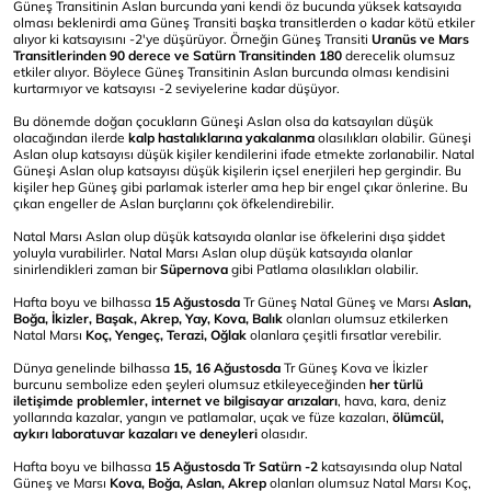
Güneş Transitinin Aslan burcunda yani kendi öz bucunda yüksek katsayıda
olması beklenirdi ama Güneş Transiti başka transitlerden o kadar kötü etkiler
alıyor ki katsayısını -2'ye düşürüyor. Örneğin Güneş Transiti
Uranüs ve Mars
Transitlerinden 90 derece ve Satürn Transitinden 180
derecelik olumsuz
etkiler alıyor. Böylece Güneş Transitinin Aslan burcunda olması kendisini
kurtarmıyor ve katsayısı -2 seviyelerine kadar düşüyor.
Bu dönemde doğan çocukların Güneşi Aslan olsa da katsayıları düşük
olacağından ilerde
kalp hastalıklarına yakalanma
olasılıkları olabilir. Güneşi
Aslan olup katsayısı düşük kişiler kendilerini ifade etmekte zorlanabilir. Natal
Güneşi Aslan olup katsayısı düşük kişilerin içsel enerjileri hep gergindir. Bu
kişiler hep Güneş gibi parlamak isterler ama hep bir engel çıkar önlerine. Bu
çıkan engeller de Aslan burçlarını çok öfkelendirebilir.
Natal Marsı Aslan olup düşük katsayıda olanlar ise öfkelerini dışa şiddet
yoluyla vurabilirler. Natal Marsı Aslan olup düşük katsayıda olanlar
sinirlendikleri zaman bir
Süpernova
gibi Patlama olasılıkları olabilir.
Hafta boyu ve bilhassa
15 Ağustosda
Tr Güneş Natal Güneş ve Marsı
Aslan,
Boğa, İkizler, Başak, Akrep, Yay, Kova, Balık
olanları olumsuz etkilerken
Natal Marsı
Koç, Yengeç, Terazi, Oğlak
olanlara çeşitli fırsatlar verebilir.
Dünya genelinde bilhassa
15, 16 Ağustosda
Tr Güneş Kova ve İkizler
burcunu sembolize eden şeyleri olumsuz etkileyeceğinden
her türlü
iletişimde problemler, internet ve bilgisayar arızaları
, hava, kara, deniz
yollarında kazalar, yangın ve patlamalar, uçak ve füze kazaları,
ölümcül,
aykırı laboratuvar kazaları ve deneyleri
olasıdır.
Hafta boyu ve bilhassa
15 Ağustosda Tr Satürn -2
katsayısında olup Natal
Güneş ve Marsı
Kova, Boğa, Aslan, Akrep
olanları olumsuz Natal Marsı Koç,