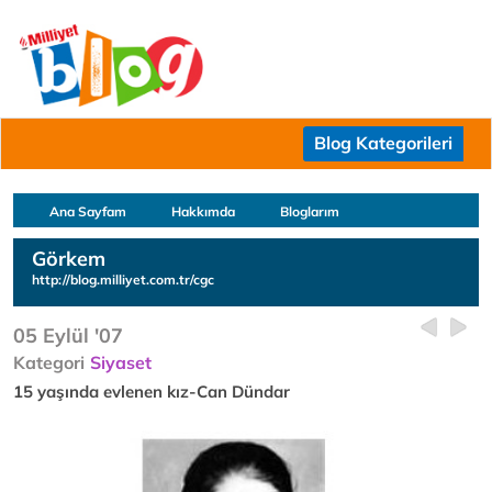
Blog Kategorileri
Ana Sayfam
Hakkımda
Bloglarım
Görkem
http://blog.milliyet.com.tr/cgc
05 Eylül '07
Kategori
Siyaset
15 yaşında evlenen kız-Can Dündar