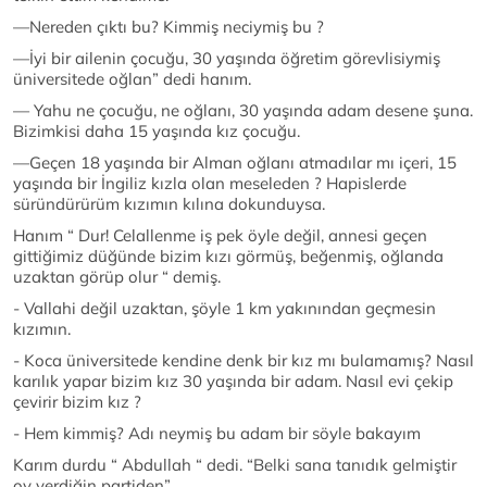
—Nereden çıktı bu? Kimmiş neciymiş bu ?
—İyi bir ailenin çocuğu, 30 yaşında öğretim görevlisiymiş
üniversitede oğlan” dedi hanım.
— Yahu ne çocuğu, ne oğlanı, 30 yaşında adam desene şuna.
Bizimkisi daha 15 yaşında kız çocuğu.
—Geçen 18 yaşında bir Alman oğlanı atmadılar mı içeri, 15
yaşında bir İngiliz kızla olan meseleden ? Hapislerde
süründürürüm kızımın kılına dokunduysa.
Hanım “ Dur! Celallenme iş pek öyle değil, annesi geçen
gittiğimiz düğünde bizim kızı görmüş, beğenmiş, oğlanda
uzaktan görüp olur “ demiş.
- Vallahi değil uzaktan, şöyle 1 km yakınından geçmesin
kızımın.
- Koca üniversitede kendine denk bir kız mı bulamamış? Nasıl
karılık yapar bizim kız 30 yaşında bir adam. Nasıl evi çekip
çevirir bizim kız ?
- Hem kimmiş? Adı neymiş bu adam bir söyle bakayım
Karım durdu “ Abdullah “ dedi. “Belki sana tanıdık gelmiştir
oy verdiğin partiden”.