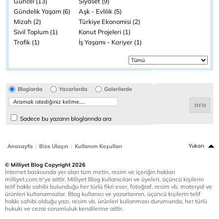
Güncel (13)
Siyaset (9)
Gündelik Yaşam (6)
Aşk - Evlilik (5)
Mizah (2)
Türkiye Ekonomisi (2)
Sivil Toplum (1)
Konut Projeleri (1)
Trafik (1)
İş Yaşamı - Kariyer (1)
Bloglarda
Yazarlarda
Galerilerde
Sadece bu yazarın bloglarında ara
|
|
Yukarı
Anasayfa
Bize Ulaşın
Kullanım Koşulları
© Milliyet Blog Copyright 2026
İnternet baskısında yer alan tüm metin, resim ve içeriğin hakları
milliyet.com.tr'ye aittir. Milliyet Blog kullanıcıları ve üyeleri, üçüncü kişilerin
telif hakkı sahibi bulunduğu her türlü fikri eser, fotoğraf, resim vb. materyal ve
ürünleri kullanamazlar. Blog kullanıcı ve yazarlarının, üçüncü kişilerin telif
hakkı sahibi olduğu yazı, resim vb. ürünleri kullanması durumunda, her türlü
hukuki ve cezai sorumluluk kendilerine aittir.