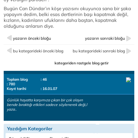
Bugün Can Dündar’ın köşe yazısını okuyunca sana bir şaka
yapayım dedim, belki esas dertlerinin başı kapatmak değil,
kızların, kadınların ufuklarını daha baştan, kapatmak
olduğunu anlarsın diye.
yazarın önceki bloğu
yazarın sonraki bloğu
bu kategorideki önceki blog
bu kategorideki sonraki blog
kategoriden rastgele blog getir
Toplam blog
: 46
: 780
Kayıt tarihi
: 16.01.07
Günlük hayatta karşımıza çıkan bir çok olayın
bende bıraktığı etkileri sadece söylenerek deği,l
yaza..
Yazdığım Kategoriler