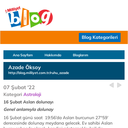
Blog Kategorileri
Ana Sayfam
Hakkımda
Bloglarım
Azade Öksoy
http://blog.milliyet.com.tr/ruhu_azade
07 Şubat '22
Kategori
Astroloji
16 Şubat Aslan dolunayı
Genel anlamıyla dolunay
16 Şubat günü saat 19:56’da Aslan burcunun 27°59’
derecesinde dolunay meydana gelecek. Ev sahibi Aslan