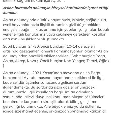
akıllılık, sağlam hüküm işaretçisidir.
Aslan burcunda dolunayın bireysel haritalarda işaret ettiği
konular
Aslan dolunayında günlük hayatınızla, işinizle, sağlığınızla,
evcil hayvanlarınızla ilişkili durumlar, gizli düşmanlıklar,
endişeler, bağımlılıklar, arınma için yapılan çalışmalar, kapalı
yerlerle ilgili konular, inzivaya çekilmeyi gerektiren koşullar
ana konu başlıklarını oluşturmakta.
Sabit burçları 24-30, öncü burçların 10-14 dereceleri
arasında gezegenleri, önemli kombinasyonları olanlar Aslan
dolunayından öncelikli etkilenecekler. ( Sabit burçlar: Boğa,
Aslan, Akrep, Kova ; Öncü burçlar: Koç, Yengeç, Terazi, Oğlak
)
Aslan dolunayı , 2021 Kasım’ında meydana gelen Boğa
burcundaki Ay tutulmasının hayatlarınıza etkimesi ile ilgili
kadersel dönüşümler sonucunda gelişen şartları
ilgilendirmekte. Bu şartlar da sizin gözler önünüzdeki
durumunuzla ilgili koşullarla bağlı. Atılan adımların
sonucunda ailevi, duygusal konularda oluşan çözülmeler,
bozulmalar karşısında stratejik olarak bilinç geliştirme
gerekliliği bulunmakta. Aile büyükleriniz ya da üstleriniz
içinde size ihanet edenler, arkanızdan oynamaya kalkanlar