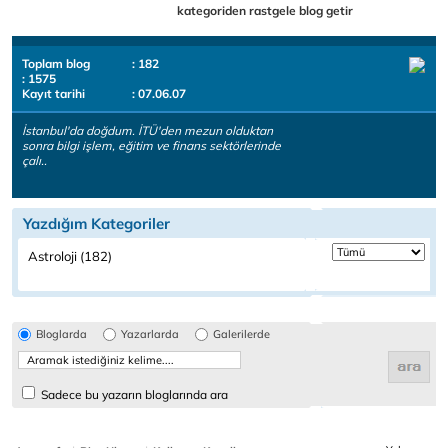
kategoriden rastgele blog getir
Toplam blog
: 182
: 1575
Kayıt tarihi
: 07.06.07
İstanbul'da doğdum. İTÜ'den mezun olduktan
sonra bilgi işlem, eğitim ve finans sektörlerinde
çalı..
Yazdığım Kategoriler
Astroloji (182)
Bloglarda
Yazarlarda
Galerilerde
Sadece bu yazarın bloglarında ara