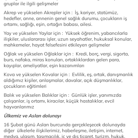
gruplar ile ilgili gelişmeler
Akrep ve yükselen Akrepler için : İş, kariyer, statümüz,
hedefler, anne, annenin genel sağlık durumu, çocukların iş
ortamı, sağlığı, eşin, ortağın babası, ailesi.
Yay ve yükselen Yaylar için : Yüksek öğrenim, yabancılarla
ilişkiler, uluslararası işler, uzun seyahatler, hukuksal konular,
mahkemeler, hayat felsefesini etkileyen gelişmeler
Oğlak ve yükselen Oğlaklar için : Kredi, borç, vergi, sigorta,
burs, nafaka, miras konuları, ortaklıklardan gelen para,
kayıplar, ameliyatlar, eşin kazanımları
Kova ve yükselen Kovalar için : Evlilik, eş, ortak, danışmanlık
aldığımız kişiler, anlaşmalar, davalar, açık düşmanlıklar,
çocukların eğitimleri
Balık ve yükselen Balıklar için : Günlük işler, yanımızda
çalışanlar, iş ortamı, kiracılar, küçük hastalıklar, evcil
hayvanlarımız
Ülkemiz ve Aslan dolunayı
16 Şubat günü Aslan burcunda gerçekleşecek dolunayda
diğer ülkelerle ilişkilerimiz, haberleşme, iletişim, internet,
medya, ulaşım, taşımacılık, iç ve dış ticaret, turizm, hukuk,