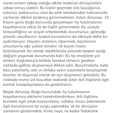
varsa onların sebep olduğu etkiler kadersel dönüşümlere
sebep olmuş olabilir. Bu kişiler geçmişte aile büyüğünüz,
üstünüz, patronunuz olsa da artık arkalarından hafızanızda
canlanan etkileri bırakmış görünmekteler. Aslan dolunayı, 19
Kasım günü Boğa burcunda gerçekleşen Ay tutulmasının
hayatlarınıza etkisi ile de ilişkili görünmekte. Bu süreçte
bireyselliğiniz ve sosyal ortamlardaki durumunuz, geleceğe
yönelik umutlarınız, liyakat konularının da etkisiyle daha bir
aydınlanıyor. Hayatın anlamını öğrenmek, bazılarının
omuzlarına ağır yükleri bindirir. Ve bazen insanı
bütünleşmek, bir olmak istedikleriyle yolunda baştan ayağı
değişim yaşamak durumunda kalır. Bu tip enerjilerle yol
alırken, başkalarıyla birlikte hareket etmeniz gereken
noktada gaflete düşmemeye dikkat edin. Bozulmalarla, belki
bazı yalanlarla, etik ve ahlaka aykırı tutumlarla karşılaşmak
bazıları ile düşünsel olarak da ayrı düşmenizi getirebilir. Bu
noktada resme üst boyuttan bakarak biten ikili ilişkilerle ilgili
karmik hesaplaşmalara da girebilirsiniz.
Başak dolunayı Boğa burcundaki Ay tutulmasının
hayatlarınıza etkilerini hareketlendirirken, ikili ilişkilere,
bunlarla ilgili ortak kazanımlara, nafaka, miras, ödemelerle
ilgili konularınıza da vurgu yapmakta. Ve bir dönüşüm
zamanını göstermekte. Kime, neye, ne kadar fedakarlık