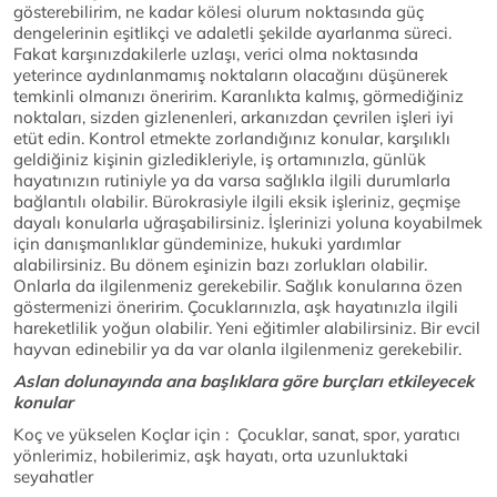
gösterebilirim, ne kadar kölesi olurum noktasında güç
dengelerinin eşitlikçi ve adaletli şekilde ayarlanma süreci.
Fakat karşınızdakilerle uzlaşı, verici olma noktasında
yeterince aydınlanmamış noktaların olacağını düşünerek
temkinli olmanızı öneririm. Karanlıkta kalmış, görmediğiniz
noktaları, sizden gizlenenleri, arkanızdan çevrilen işleri iyi
etüt edin. Kontrol etmekte zorlandığınız konular, karşılıklı
geldiğiniz kişinin gizledikleriyle, iş ortamınızla, günlük
hayatınızın rutiniyle ya da varsa sağlıkla ilgili durumlarla
bağlantılı olabilir. Bürokrasiyle ilgili eksik işleriniz, geçmişe
dayalı konularla uğraşabilirsiniz. İşlerinizi yoluna koyabilmek
için danışmanlıklar gündeminize, hukuki yardımlar
alabilirsiniz. Bu dönem eşinizin bazı zorlukları olabilir.
Onlarla da ilgilenmeniz gerekebilir. Sağlık konularına özen
göstermenizi öneririm. Çocuklarınızla, aşk hayatınızla ilgili
hareketlilik yoğun olabilir. Yeni eğitimler alabilirsiniz. Bir evcil
hayvan edinebilir ya da var olanla ilgilenmeniz gerekebilir.
Aslan dolunayında ana başlıklara göre burçları etkileyecek
konular
Koç ve yükselen Koçlar için : Çocuklar, sanat, spor, yaratıcı
yönlerimiz, hobilerimiz, aşk hayatı, orta uzunluktaki
seyahatler