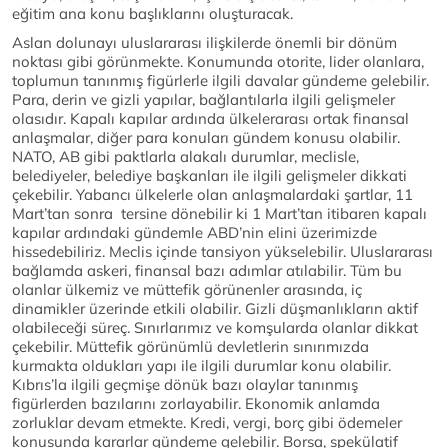
eğitim ana konu başlıklarını oluşturacak.
Aslan dolunayı uluslararası ilişkilerde önemli bir dönüm
noktası gibi görünmekte. Konumunda otorite, lider olanlara,
toplumun tanınmış figürlerle ilgili davalar gündeme gelebilir.
Para, derin ve gizli yapılar, bağlantılarla ilgili gelişmeler
olasıdır. Kapalı kapılar ardında ülkelerarası ortak finansal
anlaşmalar, diğer para konuları gündem konusu olabilir.
NATO, AB gibi paktlarla alakalı durumlar, meclisle,
belediyeler, belediye başkanları ile ilgili gelişmeler dikkati
çekebilir. Yabancı ülkelerle olan anlaşmalardaki şartlar, 11
Mart’tan sonra tersine dönebilir ki 1 Mart’tan itibaren kapalı
kapılar ardındaki gündemle ABD’nin elini üzerimizde
hissedebiliriz. Meclis içinde tansiyon yükselebilir. Uluslararası
bağlamda askeri, finansal bazı adımlar atılabilir. Tüm bu
olanlar ülkemiz ve müttefik görünenler arasında, iç
dinamikler üzerinde etkili olabilir. Gizli düşmanlıkların aktif
olabileceği süreç. Sınırlarımız ve komşularda olanlar dikkat
çekebilir. Müttefik görünümlü devletlerin sınırımızda
kurmakta oldukları yapı ile ilgili durumlar konu olabilir.
Kıbrıs’la ilgili geçmişe dönük bazı olaylar tanınmış
figürlerden bazılarını zorlayabilir. Ekonomik anlamda
zorluklar devam etmekte. Kredi, vergi, borç gibi ödemeler
konusunda kararlar gündeme gelebilir. Borsa, spekülatif