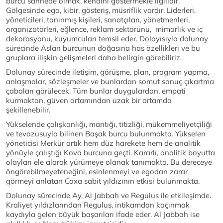
burcu sahnede olmak, kendini göstermekle ilgilidir.
Gölgesinde ego, kibir, gösteriş, müsriflik vardır. Liderleri,
yöneticileri, tanınmış kişileri, sanatçıları, yönetmenleri,
organizatörleri, eğlence, reklam sektörünü, mimarlık ve iç
dekorasyonu, kuyumcuları temsil eder. Dolayısıyla dolunay
sürecinde Aslan burcunun doğasına has özellikleri ve bu
gruplara ilişkin gelişmeleri daha belirgin görebiliriz.
Dolunay sürecinde iletişim, görüşme, plan, program yapma,
anlaşmalar, sözleşmeler ve bunlardan somut sonuç çıkartma
çabaları görülecek. Tüm bunlar duygulardan, empati
kurmaktan, güven ortamından uzak bir ortamda
şekillenebilir.
Yükselende çalışkanlığı, mantığı, titizliği, mükemmeliyetçiliği
ve tevazusuyla bilinen Başak burcu bulunmakta. Yükselen
yöneticisi Merkür artık hem düz harekete hem de analitik
yönüyle çalıştığı Kova burcuna geçti. Kararlı, analitik boyutta
olayları ele alarak yürümeye olanak tanımakta. Bu dereceye
öngörebilmeyeteneğini, esinlenmeyi ve egodan zarar
görmeyi anlatan Coxa sabit yıldızının etkisi bulunmakta.
Dolunay sürecinde Ay, Al Jabbah ve Regulus ile etkileşimde.
Kraliyet yıldızlarından Regulus, intikamdan kaçınmak
kaydıyla gelen büyük başarıları ifade eder. Al Jabbah ise