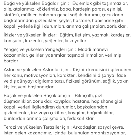
Boğa ve yükselen Boğalar için : Ev, emlak gibi taşınmazlar,
aile, atalarımız, köklerimiz, baba, kardeşin parası, eşin işi,
statüsü, mülkler, babanın genel sağlık durumu, çocukların
başkalarından gizledikleri şeyler, hastane, hapishane gibi
kapalı yerlerle ilgili durumları, arınma çalışmaları, zorlukları.
İkizler ve yükselen İkizler : Eğitim, iletişim, yazmak, kardeşler,
komşular, kuzenler, yeğenler, kısa yollar
Yengeç ve yükselen Yengeçler için : Maddi manevi
kazanımlar, gelirler, yatırımlar, taşınabilir mallar, verilmiş
borçlar
Aslan ve yükselen Aslanlar için : Kişinin kendisini ilgilendiren
her konu, motivasyonları, karakteri, kendisini dışarıya ifade
ve dış dünyayı algılama tarzı, fiziksel görünüm, sağlık, yakın
kişiler, yeni başlangıçlar
Başak ve yükselen Başaklar için : Bilinçaltı, gizli
düşmanlıklar, zorluklar, kayıplar, hastane, hapishane gibi
kapalı yerleri ilgilendiren durumlar, başkalarından
gizlenilenler, inzivaya çekilme, kaygılar, bağımlılıklar,
bunlardan arınma çalışmaları, fedakarlıklar.
Terazi ve yükselen Teraziler için : Arkadaşlar, sosyal çevre,
işten gelen kazancımız, içinde bulunulan organizasyonlar,