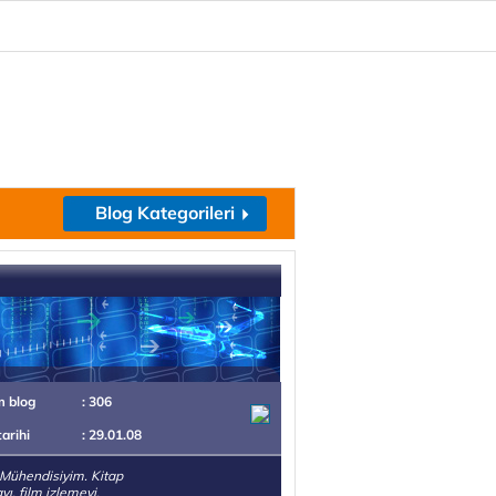
Blog Kategorileri
m blog
: 306
tarihi
: 29.01.08
Mühendisiyim. Kitap
ı, film izlemeyi,