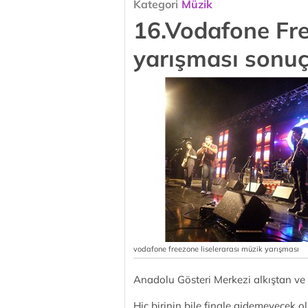
Kategori
Müzik
16.Vodafone Fre
yarışması sonuçl
vodafone freezone liselerarası müzik yarışması
Anadolu Gösteri Merkezi alkıştan ve 
Hiç birinin bile finale gidemeyecek 