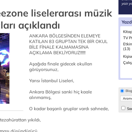
yazı y
ezone liselerarası müzik
arı açıklandı
Yazd
Kitap
ANKARA BÖLGESİNDEN ELEMEYE
TV P
KATILAN 83 GRUPTAN TEK BİR OKUL
Etkin
BİLE FİNALE KALMAMASINA
(13)
AÇIKLAMA BEKLİYORUZ!!!!!!
Kişis
Çalı
Aşağıda finale gidecek okulları
görüyorsunuz,
Yarısı İstanbul Liseleri,
Blo
Ankara Bölgesi sanki hiç kaale
alınmamış,
O kadar başarılı gruplar vardı sahnede,
Sad
tezahürattan yıkıldı,
olması düşündürücü,