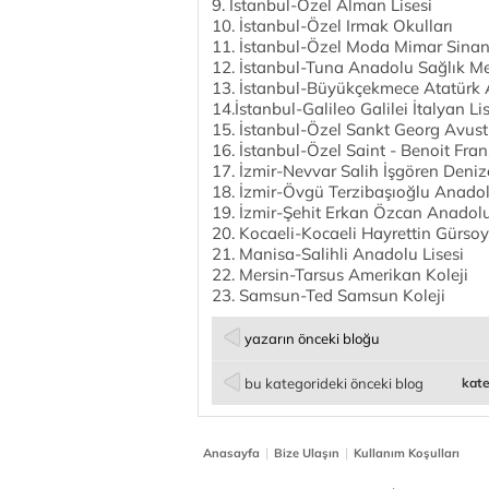
9. İstanbul-Özel Alman Lisesi
10. İstanbul-Özel Irmak Okulları
11. İstanbul-Özel Moda Mimar Sinan
12. İstanbul-Tuna Anadolu Sağlık Me
13. İstanbul-Büyükçekmece Atatürk 
14.İstanbul-Galileo Galilei İtalyan Li
15. İstanbul-Özel Sankt Georg Avust
16. İstanbul-Özel Saint - Benoit Frans
17. İzmir-Nevvar Salih İşgören Deniz
18. İzmir-Övgü Terzibaşıoğlu Anadol
19. İzmir-Şehit Erkan Özcan Anadolu
20. Kocaeli-Kocaeli Hayrettin Gürsoy
21. Manisa-Salihli Anadolu Lisesi
22. Mersin-Tarsus Amerikan Koleji
23. Samsun-Ted Samsun Koleji
yazarın önceki bloğu
bu kategorideki önceki blog
kate
|
|
Anasayfa
Bize Ulaşın
Kullanım Koşulları