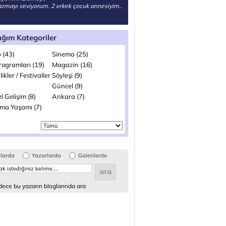
azmayı seviyorum. 2 erkek çocuk annesiyim..
ığım Kategoriler
 (43)
Sinema (25)
rogramları (19)
Magazin (16)
likler / Festivaller
Söyleşi (9)
Güncel (9)
el Gelişim (8)
Ankara (7)
şma Yaşamı (7)
glarda
Yazarlarda
Galerilerde
ece bu yazarın bloglarında ara