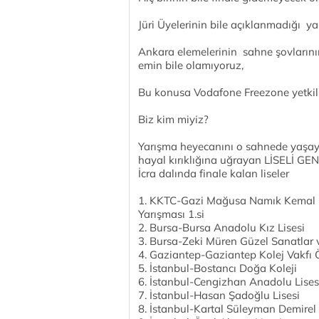
Jüri Üyelerinin bile açıklanmadığı y
Ankara elemelerinin sahne şovlarının
emin bile olamıyoruz,
Bu konusa Vodafone Freezone yetkili
Biz kim miyiz?
Yarışma heyecanını o sahnede yaşay
hayal kırıklığına uğrayan LİSELİ GEN
İcra dalında finale kalan liseler
1. KKTC-Gazi Mağusa Namık Kemal Li
Yarışması 1.si
2. Bursa-Bursa Anadolu Kız Lisesi
3. Bursa-Zeki Müren Güzel Sanatlar v
4. Gaziantep-Gaziantep Kolej Vakfı Ö
5. İstanbul-Bostancı Doğa Koleji
6. İstanbul-Cengizhan Anadolu Lises
7. İstanbul-Hasan Şadoğlu Lisesi
8. İstanbul-Kartal Süleyman Demirel 