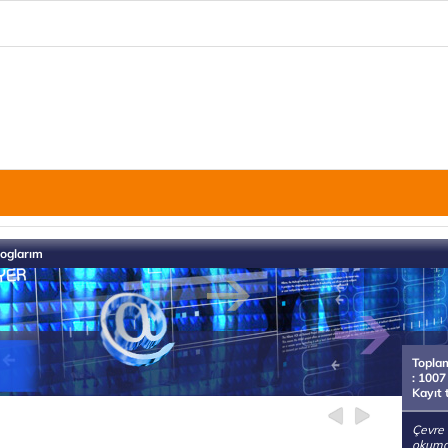
loglarım
Topla
: 1007
Kayıt 
Çevre 
okumay