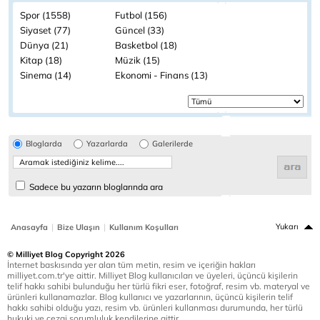
Spor (1558)
Futbol (156)
Siyaset (77)
Güncel (33)
Dünya (21)
Basketbol (18)
Kitap (18)
Müzik (15)
Sinema (14)
Ekonomi - Finans (13)
Bloglarda
Yazarlarda
Galerilerde
Sadece bu yazarın bloglarında ara
|
|
Yukarı
Anasayfa
Bize Ulaşın
Kullanım Koşulları
© Milliyet Blog Copyright 2026
İnternet baskısında yer alan tüm metin, resim ve içeriğin hakları
milliyet.com.tr'ye aittir. Milliyet Blog kullanıcıları ve üyeleri, üçüncü kişilerin
telif hakkı sahibi bulunduğu her türlü fikri eser, fotoğraf, resim vb. materyal ve
ürünleri kullanamazlar. Blog kullanıcı ve yazarlarının, üçüncü kişilerin telif
hakkı sahibi olduğu yazı, resim vb. ürünleri kullanması durumunda, her türlü
hukuki ve cezai sorumluluk kendilerine aittir.