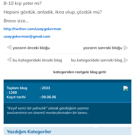
8-10 kişi yeter mi?
Hepsini gördük, anladık, ikna olup, çözdük mü?
Bravo size…
http://twitter.com/uzaygokerman
uzaygokerman@gmail.com
yazarın önceki bloğu
yazarın sonraki bloğu
bu kategorideki önceki blog
bu kategorideki sonraki blog
kategoriden rastgele blog getir
Toplam blog
: 2033
: 1268
Kayıt tarihi
: 09.06.06
"Keyif verici bir yalnızlık" olarak gördüğüm yazma
serüvenimin en önemli merkezlerinden bir tanes..
Yazdığım Kategoriler