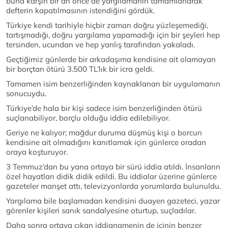
buna karşın bir an önce de yargılamanın tamamlanarak
defterin kapatılmasının istendiğini gördük.
Türkiye kendi tarihiyle hiçbir zaman doğru yüzleşemediği,
tartışmadığı, doğru yargılama yapamadığı için bir şeyleri hep
tersinden, ucundan ve hep yanlış tarafından yakaladı.
Geçtiğimiz günlerde bir arkadaşıma kendisine ait olamayan
bir borçtan ötürü 3.500 TL’lık bir icra geldi.
Tamamen isim benzerliğinden kaynaklanan bir uygulamanın
sonucuydu.
Türkiye’de hala bir kişi sadece isim benzerliğinden ötürü
suçlanabiliyor, borçlu olduğu iddia edilebiliyor.
Geriye ne kalıyor; mağdur duruma düşmüş kişi o borcun
kendisine ait olmadığını kanıtlamak için günlerce oradan
oraya koşturuyor.
3 Temmuz’dan bu yana ortaya bir sürü iddia atıldı. İnsanların
özel hayatları didik didik edildi. Bu iddialar üzerine günlerce
gazeteler manşet attı, televizyonlarda yorumlarda bulunuldu.
Yargılama bile başlamadan kendisini duayen gazeteci, yazar
görenler kişileri sanık sandalyesine oturtup, suçladılar.
Daha sonra ortaya çıkan iddianamenin de içinin benzer