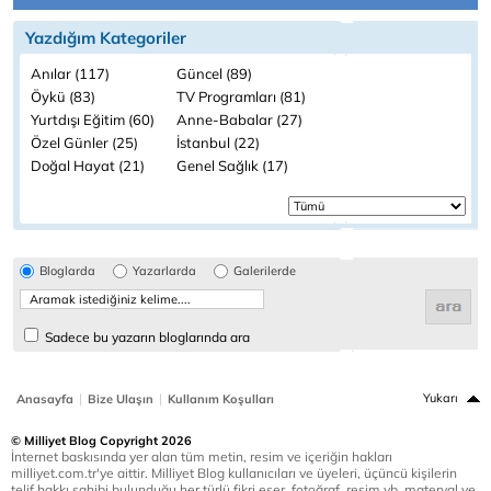
Yazdığım Kategoriler
Anılar (117)
Güncel (89)
Öykü (83)
TV Programları (81)
Yurtdışı Eğitim (60)
Anne-Babalar (27)
Özel Günler (25)
İstanbul (22)
Doğal Hayat (21)
Genel Sağlık (17)
Bloglarda
Yazarlarda
Galerilerde
Sadece bu yazarın bloglarında ara
|
|
Yukarı
Anasayfa
Bize Ulaşın
Kullanım Koşulları
© Milliyet Blog Copyright 2026
İnternet baskısında yer alan tüm metin, resim ve içeriğin hakları
milliyet.com.tr'ye aittir. Milliyet Blog kullanıcıları ve üyeleri, üçüncü kişilerin
telif hakkı sahibi bulunduğu her türlü fikri eser, fotoğraf, resim vb. materyal ve