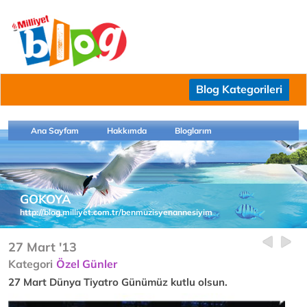
Blog Kategorileri
Ana Sayfam
Hakkımda
Bloglarım
GOKOYA
http://blog.milliyet.com.tr/benmuzisyenannesiyim
27 Mart '13
Kategori
Özel Günler
27 Mart Dünya Tiyatro Günümüz kutlu olsun.