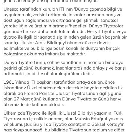
Jean Cocteau (Fransa) tarafından okunmuştur.
Unesco tarafından kurulan ITI 'nın 'Dünya çapında bilgi ve
uygulama alışverişini arttırmak, insanlar arasında barış ve
dostluğun sağlanması ve artmasını geliştirmek, sanatsal
yaratıcılığın ve üretimin artması 'hedefleri Dünya Tiyatrolar
gününde bir kez daha hatırlatılmaktadır. Her yıl Tiyatro veya
tiyatro ile ilgili bir sanat disiplininden gelen üstün başarılı bir
sanatçı Uluslar Arası Bildirgeyi okumak üzere davet
edilmekte ve bu bildirge basın kanalı ile dünyanın bir çok
bölgesinde okunma imkanı bulmaktadır.
Dünya Tiyatro Günü, sahne sanatlarının insanları bir araya
getirici gücünü kutlamak, insanlar arasında anlayış ve barışı
arttırmak için bir fırsat olarak görülmektedir.
1961 Yılında ITI başkanı tarafından ortaya atılan, önce
İskandinav Ülkelerinden gelen destekle hayata geçirilen ilk
olarak da Fransa Paris'te Uluslar Tiyatrosunun açılış günü
olan 27 Mart günü kutlanan Dünya Tiyatrolar Günü her yıl
ülkemizde de kutlanmaktadır.
Ülkemizde Tiyatro ile ilgili ilk Ulusal Bildiriyi yaşamını Türk
Tiyatrosuna içtenlikle adamış olan Muhsin Ertuğrul yazmış
ve okumuştur. Bu yıl da Tiyatro sanatçımız Göksel Kortay'ın
hazırlayıp sunacağı bu bildiride Tiyatronun toplum ve diğer