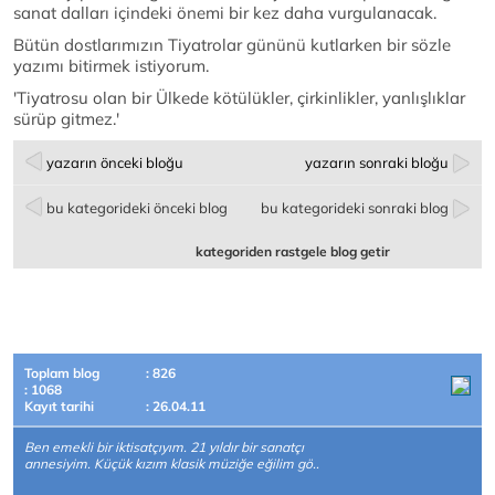
sanat dalları içindeki önemi bir kez daha vurgulanacak.
Bütün dostlarımızın Tiyatrolar gününü kutlarken bir sözle
yazımı bitirmek istiyorum.
'Tiyatrosu olan bir Ülkede kötülükler, çirkinlikler, yanlışlıklar
sürüp gitmez.'
yazarın önceki bloğu
yazarın sonraki bloğu
bu kategorideki önceki blog
bu kategorideki sonraki blog
kategoriden rastgele blog getir
Toplam blog
: 826
: 1068
Kayıt tarihi
: 26.04.11
Ben emekli bir iktisatçıyım. 21 yıldır bir sanatçı
annesiyim. Küçük kızım klasik müziğe eğilim gö..