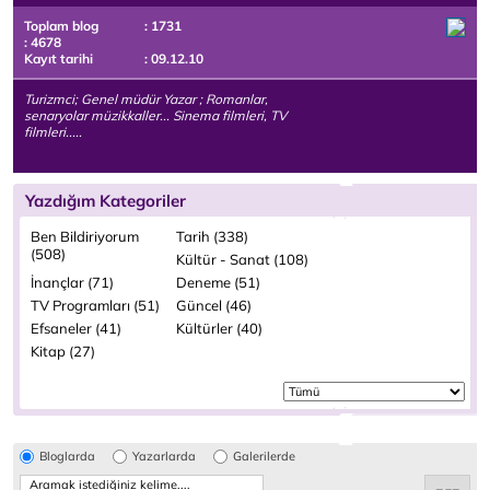
Toplam blog
: 1731
: 4678
Kayıt tarihi
: 09.12.10
Turizmci; Genel müdür Yazar ; Romanlar,
senaryolar müzikkaller... Sinema filmleri, TV
filmleri.....
Yazdığım Kategoriler
Ben Bildiriyorum
Tarih (338)
(508)
Kültür - Sanat (108)
İnançlar (71)
Deneme (51)
TV Programları (51)
Güncel (46)
Efsaneler (41)
Kültürler (40)
Kitap (27)
Bloglarda
Yazarlarda
Galerilerde