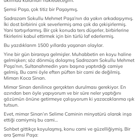
aklımda kalanları nakledeceğim.
Şemsi Paşa, çok titiz bir Paşaymış.
Sadrazam Sokullu Mehmet Paşa’nın da yakın arkadaşıymış.
İki dost birbirini çok severlermiş ama çok da çekişirlermiş.
Yani tartışırlarmış. Bir çok konuda ters düşerler, birbirlerine
fikirlerini kabul ettirmek için bin türlü laf ederlermiş.
Bu yazdıklarım 1500 yıllarda yaşanan olaylar.
Yine bir gün biraraya gelmişler. Muhabbetin en koyu haline
gelmişken; söz dönmüş dolaşmış Sadrazam Sokullu Mehmet
Paşa’nın, Sultanahmedin yanı başına yaptırdığı camiye
gelmiş. Bu cami öyle eften püften bir cami de değilmiş.
Mimarı Koca Sinan.
Mimar Sinan denilince gerçekten durulması gerekiyor. En
azından ben öyle yapıyorum ve bir süre neler yaptığını
gözümün önüne getirmeye çalışıyorum ki yazacaklarıma ışık
tutsun.
Evet, mimar Sinan’ın Selime Caminin minyatürü olarak inşa
ettiği camiymiş bu cami…
Sohbet gittikçe koyulaşmış, konu cami ve güzelliğiymiş. Bir
ara Şemsi Paşa: