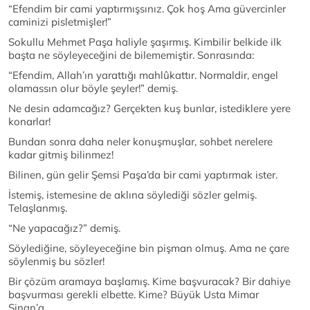
“Efendim bir cami yaptırmışsınız. Çok hoş Ama güvercinler
caminizi pisletmişler!”
Sokullu Mehmet Paşa haliyle şaşırmış. Kimbilir belkide ilk
başta ne söyleyeceğini de bilememiştir. Sonrasında:
“Efendim, Allah’ın yarattığı mahlûkattır. Normaldir, engel
olamassın olur böyle şeyler!” demiş.
Ne desin adamcağız? Gerçekten kuş bunlar, istediklere yere
konarlar!
Bundan sonra daha neler konuşmuşlar, sohbet nerelere
kadar gitmiş bilinmez!
Bilinen, gün gelir Şemsi Paşa’da bir cami yaptırmak ister.
İstemiş, istemesine de aklına söylediği sözler gelmiş.
Telaşlanmış.
“Ne yapacağız?” demiş.
Söylediğine, söyleyeceğine bin pişman olmuş. Ama ne çare
söylenmiş bu sözler!
Bir çözüm aramaya başlamış. Kime başvuracak? Bir dahiye
başvurması gerekli elbette. Kime? Büyük Usta Mimar
Sinan’a…