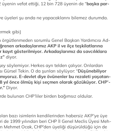
702 üye­nin ve­fat et­ti­ği, 12 bin 728 üye­nin de “
baş­ka par­
ve üyeleri şu anda ne yapacaklarını bilemez durumda.
ermek gibiJ
ör­güt­len­me­den so­rum­lu Ge­nel Baş­kan Yar­dım­cı­sı Ad­
öğ­re­nen ar­ka­daş­la­rı­mız AKP il ve il­çe teş­ki­lat­la­rı­na
ka­yıt gös­te­ril­mi­yor. Ar­ka­daş­la­rı­mız da sav­cı­lık­la­ra
­z”
di­yor.
şey söylemiyor. Herkes ayrı telden çalıyor. Onlardan
 Gür­sel Te­kin. O da şun­la­rı söy­lüyor: “
Dü­şü­ne­bi­li­yor
ı­yo­ruz. E-dev­let di­ye övü­nen­ler bu re­za­le­ti ya­şa­tan­
 18 yıl ön­ce öl­müş ki­şi seç­men ola­rak gö­zü­kü­yor. CHP’­
ar.”
Diyor.
lerde bulunan CHP’liler birden bağımsız oldular.
ye olan ba­zı isim­le­rin ken­di­le­rin­den ha­ber­siz AK­P’­ye üye
den bi­ri de 1999 yılından be­ri CHP İl Ge­nel Mec­lis Üye­si Meh­
 Mehmet Ocak, CHP’­den üye­li­ği dü­şü­rül­dü­ğü için ­de