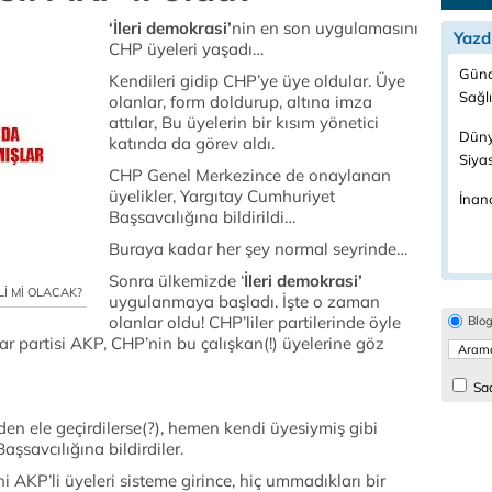
‘İleri demokrasi’
nin en son uygulamasını
Yazd
CHP üyeleri yaşadı…
Günc
Kendileri gidip CHP’ye üye oldular. Üye
Sağl
olanlar, form doldurup, altına imza
attılar, Bu üyelerin bir kısım yönetici
Düny
katında da görev aldı.
Siya
CHP Genel Merkezince de onaylanan
üyelikler, Yargıtay Cumhuriyet
İnanç
Başsavcılığına bildirildi…
Buraya kadar her şey normal seyrinde…
Sonra ülkemizde ‘
İleri demokrasi’
Lİ Mİ OLACAK?
uygulanmaya başladı. İşte o zaman
olanlar oldu! CHP’liler partilerinde öyle
Blo
tidar partisi AKP, CHP’nin bu çalışkan(!) üyelerine göz
Sad
reden ele geçirdilerse(?), hemen kendi üyesiymiş gibi
şsavcılığına bildirdiler.
i AKP’li üyeleri sisteme girince, hiç ummadıkları bir