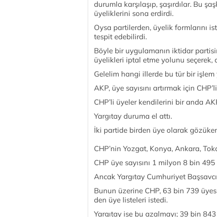
durumla karşılaşıp, şaşırdılar. Bu şaşk
üyeliklerini sona erdirdi.
Oysa partilerden, üyelik formlarını i
tespit edebilirdi.
Böyle bir uygulamanın iktidar partisine
üyelikleri iptal etme yolunu seçerek,
Gelelim hangi illerde bu tür bir işlem
AKP, üye sayısını artırmak için CHP’li
CHP’li üyeler kendilerini bir anda AKP
Yargıtay duruma el attı.
İki partide birden üye olarak gözüken
CHP’­nin Yoz­gat, Kon­ya, An­ka­ra, To­kat 
CHP üye sa­yı­sı­nı 1 mil­yon 8 bin 495 ola
An­cak Yar­gı­tay Cum­hu­ri­yet Baş­sav­cı­l
Bu­nun üze­ri­ne CHP, 63 bin 739 üye­si­n
den üye lis­te­le­ri is­te­di.
Yar­gı­tay ise bu azal­ma­yı; 39 bin 843