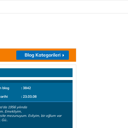
Blog Kategorileri
m blog
: 3842
tarihi
: 23.03.08
a'da 1956 yılında
m. Emekliyim,
site mezunuyum. Evliyim, bir oğlum var
 Gü..