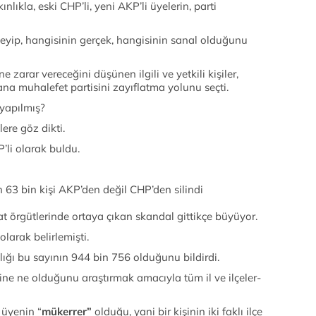
ınlıkla, eski CHP’li, yeni AKP’li üyelerin, parti
steyip, hangisinin gerçek, hangisinin sanal olduğunu
 zarar vereceğini düşünen ilgili ve yetkili kişiler,
 ana muhalefet partisini zayıflatma yolunu seçti.
 yapılmış?
lere göz dikti.
’li olarak buldu.
 63 bin kişi AKP’den değil CHP’den silindi
ör­güt­le­rin­de or­ta­ya çı­kan skan­dal git­tik­çe bü­yü­yor.
­rak be­lir­le­miş­ti.
ı­ğı bu sa­yı­nın 944 bin 756 ol­du­ğu­nu bil­di­r­di.
e ne ol­du­ğu­nu araş­tır­mak ama­cıy­la tüm il ve il­çe­ler­
 üye­nin “
mü­ker­re­r”
ol­du­ğu, ya­ni bir ki­şi­nin iki fak­lı il­çe