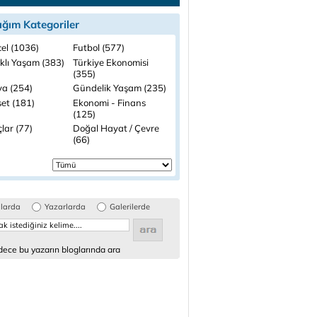
ığım Kategoriler
el (1036)
Futbol (577)
ıklı Yaşam (383)
Türkiye Ekonomisi
(355)
a (254)
Gündelik Yaşam (235)
set (181)
Ekonomi - Finans
(125)
lar (77)
Doğal Hayat / Çevre
(66)
glarda
Yazarlarda
Galerilerde
ece bu yazarın bloglarında ara