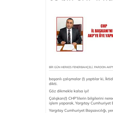
BİR GÜN HERKES FENERBAHÇELİ, PARDON AKP'
başarılı çalışmalar (!) yaptılar ki, İk
dikti.
Göz dikmekle kalsa iyi!
Çalışkan(!) CHP’lilerin bilgilerini ne
işlem yaparak, Yargıtay Cumhuriyet Ba
Yargıtay Cumhuriyet Başsavcılığı, yen