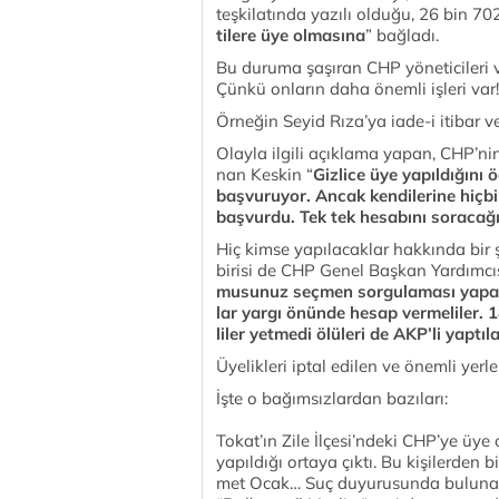
teş­ki­la­tın­da ya­zı­lı ol­du­ğu, 26 bin 
ti­le­re üye ol­masına
” bağladı.
Bu duruma şaşıran CHP yöneticileri 
Çünkü onların daha önemli işleri var!
Örneğin Seyid Rıza’ya iade-i itibar v
Olayla ilgili açıklama yapan, CHP’­nin 
nan Kes­kin “
Giz­li­ce üye ya­pıl­dı­ğı­nı 
baş­vu­ru­yor. An­cak ken­di­le­ri­ne hiçbir 
baş­vur­du. Tek tek he­sa­bı­nı so­ra­ca­ğı
Hiç kimse yapılacaklar hakkında bir 
birisi de CHP Ge­nel Baş­kan Yar­dım­cı­sı
mu­su­nuz seç­men sor­gu­la­ma­sı ya­pa­m
lar yar­gı önün­de he­sap ver­me­li­ler.
li­ler yet­me­di ölü­le­ri de AK­P’­li yap­tı­l
Üyelikleri iptal edilen ve önemli yer
İşte o bağımsızlardan bazıları:
To­ka­t’­ın Zi­le İl­çe­si­’n­de­ki CHP’­ye ü
ya­pıl­dı­ğı or­ta­ya çık­tı. Bu ki­şi­ler­
met Ocak… Suç du­yu­ru­sun­da bu­lu­nan