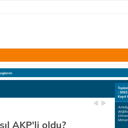
loglarım
Topla
: 3093
Kayıt 
Antaly
doğdu
Üniver
Mimar.
sıl AKP'li oldu?