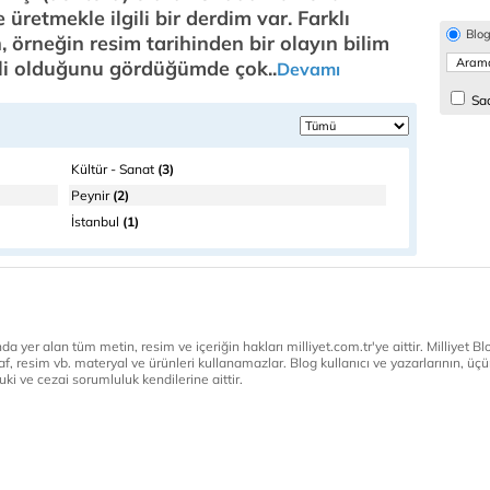
 üretmekle ilgili bir derdim var. Farklı
Blo
örneğin resim tarihinden bir olayın bilim
gili olduğunu gördüğümde çok..
Devamı
Sad
Kültür - Sanat
(3)
Peynir
(2)
İstanbul
(1)
a yer alan tüm metin, resim ve içeriğin hakları milliyet.com.tr'ye aittir. Milliyet Blog
af, resim vb. materyal ve ürünleri kullanamazlar. Blog kullanıcı ve yazarlarının, üçün
ki ve cezai sorumluluk kendilerine aittir.