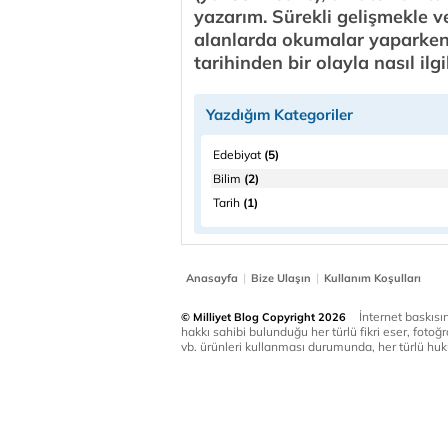
yazarım. Sürekli gelişmekle ve
alanlarda okumalar yaparken, 
tarihinden bir olayla nasıl il
Yazdığım Kategoriler
Edebiyat
(5)
Bilim
(2)
Tarih
(1)
|
|
Anasayfa
Bize Ulaşın
Kullanım Koşulları
İnternet baskısınd
© Milliyet Blog Copyright 2026
hakkı sahibi bulunduğu her türlü fikri eser, fotoğr
vb. ürünleri kullanması durumunda, her türlü huku