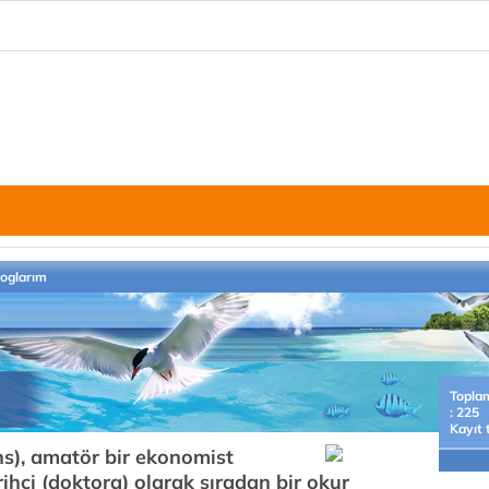
loglarım
Topla
: 225
Kayıt 
ns), amatör bir ekonomist
rihçi (doktora) olarak sıradan bir okur