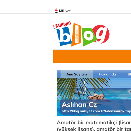
Milliyet
Ana Sayfam
Hakkımda
B
Aslıhan Cz
http://blog.milliyet.com.tr/6dansonrakitap
Amatör bir matematikçi (lisa
(yüksek lisans), amatör bir ta