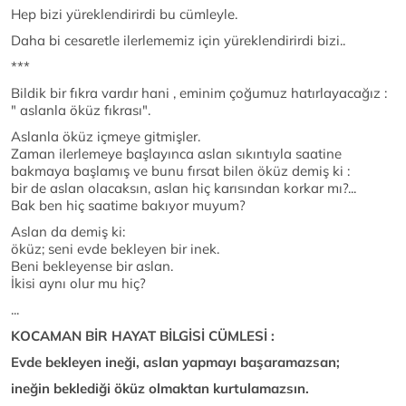
Hep bizi yüreklendirirdi bu cümleyle.
Daha bi cesaretle ilerlememiz için yüreklendirirdi bizi..
***
Bildik bir fıkra vardır hani , eminim çoğumuz hatırlayacağız :
" aslanla öküz fıkrası".
Aslanla öküz içmeye gitmişler.
Zaman ilerlemeye başlayınca aslan sıkıntıyla saatine
bakmaya başlamış ve bunu fırsat bilen öküz demiş ki :
bir de aslan olacaksın, aslan hiç karısından korkar mı?...
Bak ben hiç saatime bakıyor muyum?
Aslan da demiş ki:
öküz; seni evde bekleyen bir inek.
Beni bekleyense bir aslan.
İkisi aynı olur mu hiç?
...
KOCAMAN BİR HAYAT BİLGİSİ CÜMLESİ :
Evde bekleyen ineği, aslan yapmayı başaramazsan;
ineğin beklediği öküz olmaktan kurtulamazsın.