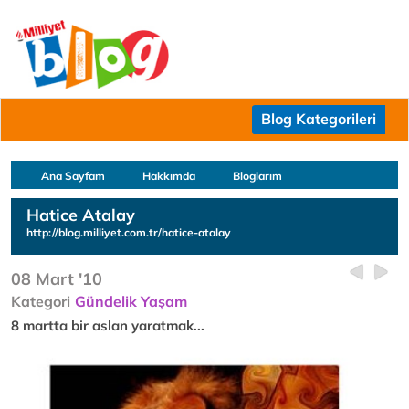
Blog Kategorileri
Ana Sayfam
Hakkımda
Bloglarım
Hatice Atalay
http://blog.milliyet.com.tr/hatice-atalay
08 Mart '10
Kategori
Gündelik Yaşam
8 martta bir aslan yaratmak...