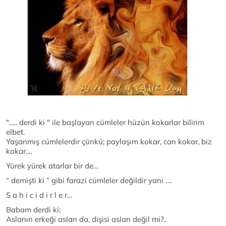
"….. derdi ki " ile başlayan cümleler hüzün kokarlar bilirim
elbet.
Yaşanmış cümlelerdir çünkü; paylaşım kokar, can kokar, biz
kokar....
Yürek yürek atarlar bir de...
“ demişti ki ” gibi farazi cümleler değildir yani ….
S a h i c i d i r l e r…
Babam derdi ki;
Aslanın erkeği aslan da, dişisi aslan değil mi?..