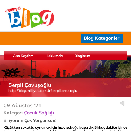
Blog Kategorileri
Ana Sayfam
Hakkımda
Bloglarım
Serpil Çavuşoğlu
http://blog.milliyet.com.tr/serpilcavusoglu
09 Ağustos '21
Kategori
Çocuk Sağlığı
Biliyorum Çok Yorgunsun!
Küçükken sokakta oynamak için hızla sokağa koşardık.
Birkaç dakika içinde