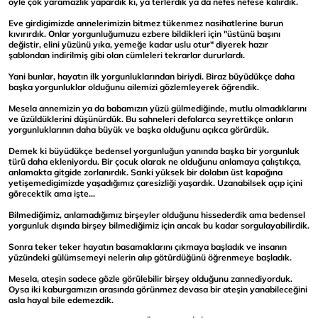
öyle çok yaramazlık yapardık ki, ya terlerdik ya da nefes nefese kalırdık.
Eve girdigimizde annelerimizin bitmez tükenmez nasihatlerine burun
kıvırırdık. Onlar yorgunluğumuzu ezbere bildikleri için "üstünü başını
değistir, elini yüzünü yıka, yemeğe kadar uslu otur" diyerek hazır
şablondan indirilmiş gibi olan cümleleri tekrarlar dururlardı.
Yani bunlar, hayatın ilk yorgunluklarından biriydi. Biraz büyüdükçe daha
başka yorgunluklar olduğunu ailemizi gözlemleyerek öğrendik.
Mesela annemizin ya da babamızın yüzü gülmediğinde, mutlu olmadıklarını
ve üzüldüklerini düşünürdük. Bu sahneleri defalarca seyrettikçe onların
yorgunluklarının daha büyük ve başka olduğunu açıkca görürdük.
Demek ki büyüdükçe bedensel yorgunluğun yanında başka bir yorgunluk
türü daha ekleniyordu.
Bir çocuk olarak ne olduğunu anlamaya çalıştıkça,
anlamakta gitgide zorlanırdık. Sanki yüksek bir dolabın üst kapağına
yetişemedigimizde yaşadığımız çaresizliği yaşardık. Uzanabilsek açıp içini
görecektik ama işte...
Bilmediğimiz, anlamadığımız birşeyler olduğunu hissederdik ama bedensel
yorgunluk dışında birşey bilmediğimiz için ancak bu kadar sorgulayabilirdik.
Sonra teker teker hayatın basamaklarını çıkmaya başladık ve insanın
yüzündeki gülümsemeyi nelerin alıp götürdüğünü öğrenmeye başladık.
Mesela, ateşin sadece gözle görülebilir birşey olduğunu zannediyorduk.
Oysa iki kaburgamızın arasında görünmez devasa bir ateşin yanabileceğini
asla hayal bile edemezdik.