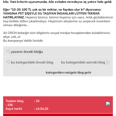
kilo. Yani kriterin uçurumunda. Aile evladını neredeyse aç yatırır hale geldi.
Eğer "10-20-100 TL çok az bir miktar, ne faydası olur ki" diyorsanız:
YANGINA PET ŞİŞEYLE SU TAŞIYAN İNSANLARI LÜTFEN TEKRAR
HATIRLAYINIZ.
Hepimiz birimiz, birimiz hepimiz için varız. Artık gözlüklerimizi
hep birlikte lütfen çıkartmalıyız. Hepimizin ateşlerine su serpecek insanların
olması dileğimle...
Ali ÜRÜN bebeğin tüm bilgilerini sosyal medya hesaplarından bulabilirsiniz.
aliye_isik_ol
Bu kampanya Valilik İzinlidir.
yazarın önceki bloğu
bu kategorideki önceki blog
bu kategorideki sonraki blog
kategoriden rastgele blog getir
Toplam blog
: 15
: 106
Kayıt tarihi
: 14.04.20