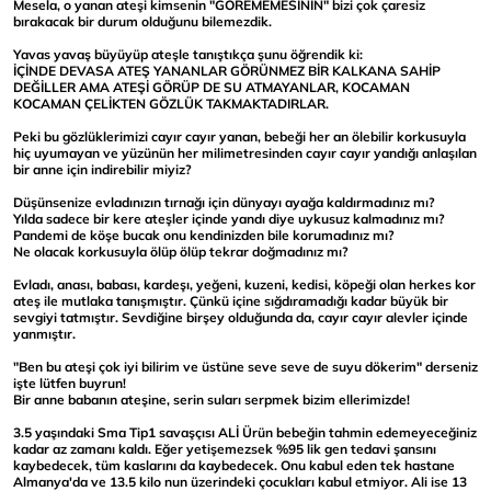
Mesela, o yanan ateşi kimsenin "GÖREMEMESİNİN" bizi çok çaresiz
bırakacak bir durum olduğunu bilemezdik.
Yavas yavaş büyüyüp ateşle tanıştıkça şunu öğrendik ki:
İÇİNDE DEVASA ATEŞ YANANLAR GÖRÜNMEZ BİR KALKANA SAHİP
DEĞİLLER AMA ATEŞİ GÖRÜP DE SU ATMAYANLAR, KOCAMAN
KOCAMAN ÇELİKTEN GÖZLÜK TAKMAKTADIRLAR.
Peki bu gözlüklerimizi cayır cayır yanan, bebeği her an ölebilir korkusuyla
hiç uyumayan ve yüzünün her milimetresinden cayır cayır yandığı anlaşılan
bir anne için indirebilir miyiz?
Düşünsenize evladınızın tırnağı için dünyayı ayağa kaldırmadınız mı?
Y
ılda sadece bir kere ateşler içinde yandı diye uykusuz kalmadınız mı?
Pandemi de köşe bucak onu kendinizden bile korumadınız mı?
Ne olacak korkusuyla ölüp ölüp tekrar doğmadınız mı?
Evladı, anası, babası, kardeşı, yeğeni, kuzeni, kedisi, köpeği olan herkes kor
ateş ile mutlaka tanışmıştır. Çünkü içine sığdıramadığı kadar büyük bir
sevgiyi tatmıştır. Sevdiğine birşey olduğunda da, cayır cayır alevler içinde
yanmıştır.
"Ben bu ateşi çok iyi bilirim ve üstüne seve seve de suyu dökerim" derseniz
işte lütfen buyrun!
Bir anne babanın ateşine, serin suları serpmek bizim ellerimizde!
3.5 yaşındaki Sma Tip1 savaşçısı ALİ Ürün bebeğin tahmin edemeyeceğiniz
kadar az zamanı kaldı. Eğer yetişemezsek %95 lik gen tedavi şansını
kaybedecek, tüm kaslarını da kaybedecek. Onu kabul eden tek hastane
Almanya'da ve 13.5 kilo nun üzerindeki çocukları kabul etmiyor. Ali ise 13