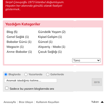
Serpil Çavuşoğlu 1973 İstanbul doğumluyum.
Hayatın her alanında gönüllü olarak faaliyet
göstermek..
Yazdığım Kategoriler
Blog (5)
Gündelik Yaşam (2)
Genel Sağlık (1)
Kişisel Gelişim (1)
Babalar Günü (1)
Güncel (1)
Magazin (1)
Alışveriş - Moda (1)
Anne-Babalar (1)
Çocuk Sağlığı (1)
Bloglarda
Yazarlarda
Galerilerde
Sadece bu yazarın bloglarında ara
|
|
Yukarı
Anasayfa
Bize Ulaşın
Kullanım Koşulları