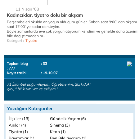
11 Nisan '08
Kadıncıklar, tiyatro dolu bir akşam
Perşembeleri okulda en yoğun olduğum günler. Sabah saat 9:00' dan akşam
saat 17:00' ye kadar dersteyim.
Böyle zamanlarda eve çok yorgun atıyorum kendimi ve genelde daha üzerimi
bile değiştirmeden m..
Kategori :
Tiyatro
Toplam blog
: 33
: 777
Kayıt tarihi
: 19.10.07
71 İstanbul doğumluyum. Öğretmenim. Şarkıdaki
gibi, " bi' kızım var ve evliyim."..
Yazdığım Kategoriler
İlişkiler (13)
Gündelik Yaşam (6)
Anılar (4)
Sinema (3)
Tiyatro (1)
Kitap (1)
Bayramlar (1)
Ben Bildiriyorum (1)