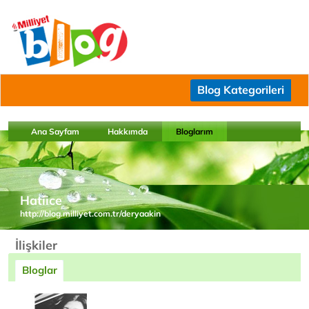
Blog Kategorileri
Ana Sayfam
Hakkımda
Bloglarım
Hatiice
http://blog.milliyet.com.tr/deryaakin
İlişkiler
Bloglar