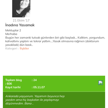
21 Ekim '17
İnadına Yasamak
Mektuplar 2
Merhaba
Bugün her zamanki tutsak günlerden biri gibi başladı… Kalktım, yorgundum,
kahvaltımı yaptım ve tekrar yattım….Yasak olmasına rağmen (doktorum
yasakladı) dün bask..
Kategori :
İlişkiler
Toplam blog
: 24
: 606
Kayıt tarihi
: 05.11.07
Ankarada yaşıyorum. Yaşamım boyunca hep
yazdım ama hiç başkaları ile paylaşmayı
düşünmedim. Bana ..