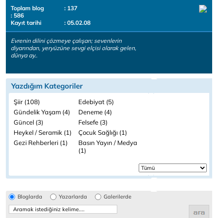
Toplam blog
: 137
: 586
Kayıt tarihi
: 05.02.08
Evrenin dilini çözmeye çalışan; sevenlerin
diyarından, yeryüzüne sevgi elçisi olarak gelen,
dünya ay..
Yazdığım Kategoriler
Şiir (108)
Edebiyat (5)
Gündelik Yaşam (4)
Deneme (4)
Güncel (3)
Felsefe (3)
Heykel / Seramik (1)
Çocuk Sağlığı (1)
Gezi Rehberleri (1)
Basın Yayın / Medya
(1)
Bloglarda
Yazarlarda
Galerilerde