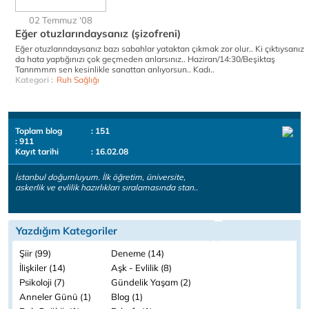
02 Temmuz '08
Eğer otuzlarındaysanız (şizofreni)
Eğer otuzlarındaysanız bazı sabahlar yataktan çıkmak zor olur.. Ki çıktıysanız
da hata yaptığınızı çok geçmeden anlarsınız.. Haziran/14:30/Beşiktaş
Tanrımmm sen kesinlikle sanattan anlıyorsun.. Kadı..
Kategori :
Ruh Sağlığı
Toplam blog
: 151
: 911
Kayıt tarihi
: 16.02.08
İstanbul doğumluyum. İlk öğretim, üniversite,
askerlik ve evlilik hazırlıkları sıralamasında stan..
Yazdığım Kategoriler
Şiir (99)
Deneme (14)
İlişkiler (14)
Aşk - Evlilik (8)
Psikoloji (7)
Gündelik Yaşam (2)
Anneler Günü (1)
Blog (1)