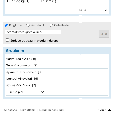
Ruh Sağlığı (1)
Felsefe (1)
Bloglarda
Yazarlarda
Galerilerde
Sadece bu yazarın bloglarında ara
Gruplarım
Adam Kadın Aşk [88]
Gece Atıştırmaları.. [9]
Uykusuzluk başa bela. [9]
İstanbul Hikayeleri.. [6]
Sofi ve Ağır Abisi.. [2]
|
|
Yukarı
Anasayfa
Bize Ulaşın
Kullanım Koşulları