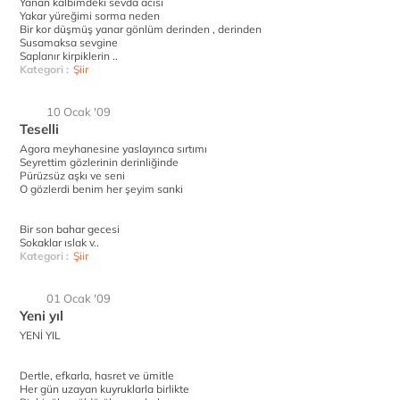
Yanan kalbimdeki sevda acısı
Yakar yüreğimi sorma neden
Bir kor düşmüş yanar gönlüm derinden , derinden
Susamaksa sevgine
Saplanır kirpiklerin ..
Kategori :
Şiir
10 Ocak '09
Teselli
Agora meyhanesine yaslayınca sırtımı
Seyrettim gözlerinin derinliğinde
Pürüzsüz aşkı ve seni
O gözlerdi benim her şeyim sanki
Bir son bahar gecesi
Sokaklar ıslak v..
Kategori :
Şiir
01 Ocak '09
Yeni yıl
YENİ YIL
Dertle, efkarla, hasret ve ümitle
Her gün uzayan kuyruklarla birlikte