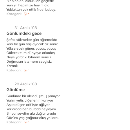
Bir bir ölen, öldürülen geçlerle
Yeni yıl hepimize hayırlı ola
Yokluktan yok ettik Noel babay..
Kategori :
Şiir
31 Aralık '08
Gönlümdeki gece
Şafak sökmekte gün ağarmakta
Yeni bir gün başlayacak az sonra
Yükselecek güneş yavaş, yavaş
Gülecek tüm dünyaya arkadaş
Neye yarar ki bilmem sensiz
Doğmasın istemem sevgisiz
Karanlı..
Kategori :
Şiir
28 Aralık '08
Gönlüme
Gönlüme bir alev düşmüş yanıyor
Yarim yetiş ciğerlerim kanıyor
Aşka düşen arif işte ağlıyor
Yar orada ben burada neyleyim
Bir yar sevdim ulu dağlar arada
Gözüm yaşı yağmur oluş yollara..
Kategori :
Şiir