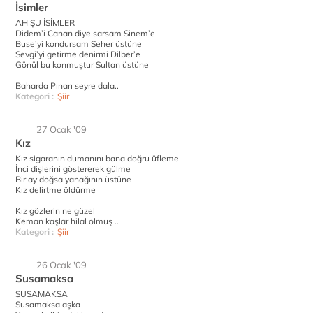
İsimler
AH ŞU İSİMLER
Didem’i Canan diye sarsam Sinem’e
Buse’yi kondursam Seher üstüne
Sevgi’yi getirme denirmi Dilber’e
Gönül bu konmuştur Sultan üstüne
Baharda Pınarı seyre dala..
Kategori :
Şiir
27 Ocak '09
Kız
Kız sigaranın dumanını bana doğru üfleme
İnci dişlerini göstererek gülme
Bir ay doğsa yanağının üstüne
Kız delirtme öldürme
Kız gözlerin ne güzel
Keman kaşlar hilal olmuş ..
Kategori :
Şiir
26 Ocak '09
Susamaksa
SUSAMAKSA
Susamaksa aşka