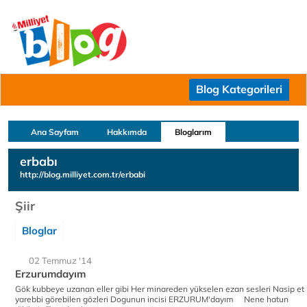
Blog Kategorileri
Ana Sayfam
Hakkımda
Bloglarım
erbabı
http://blog.milliyet.com.tr/erbabi
Şiir
Bloglar
02 Temmuz '14
Erzurumdayım
Gök kubbeye uzanan eller gibi Her minareden yükselen ezan sesleri Nasip et
yarebbi görebilen gözleri Dogunun incisi ERZURUM'dayım Nene hatun