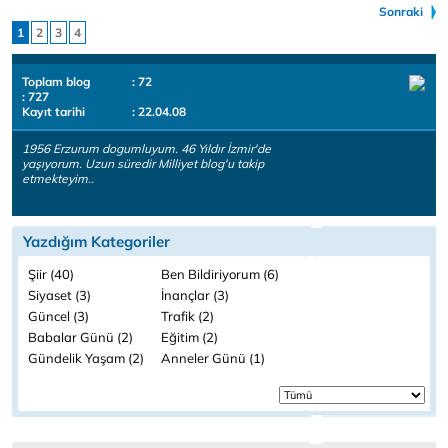
Sonraki
1
2
3
4
Toplam blog
: 72
: 727
Kayıt tarihi
: 22.04.08
1956 Erzurum dogumluyum. 46 Yıldır İzmir'de
yaşıyorum. Uzun süredir Milliyet blog'u takip
etmekteyim..
Yazdığım Kategoriler
Şiir (40)
Ben Bildiriyorum (6)
Siyaset (3)
İnançlar (3)
Güncel (3)
Trafik (2)
Babalar Günü (2)
Eğitim (2)
Gündelik Yaşam (2)
Anneler Günü (1)