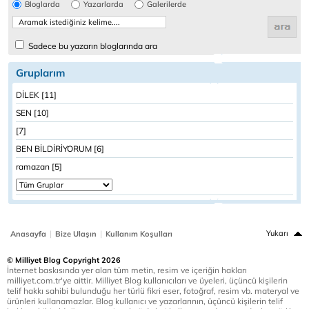
Bloglarda
Yazarlarda
Galerilerde
Sadece bu yazarın bloglarında ara
Gruplarım
DİLEK [11]
SEN [10]
[7]
BEN BİLDİRİYORUM [6]
ramazan [5]
|
|
Yukarı
Anasayfa
Bize Ulaşın
Kullanım Koşulları
© Milliyet Blog Copyright 2026
İnternet baskısında yer alan tüm metin, resim ve içeriğin hakları
milliyet.com.tr'ye aittir. Milliyet Blog kullanıcıları ve üyeleri, üçüncü kişilerin
telif hakkı sahibi bulunduğu her türlü fikri eser, fotoğraf, resim vb. materyal ve
ürünleri kullanamazlar. Blog kullanıcı ve yazarlarının, üçüncü kişilerin telif