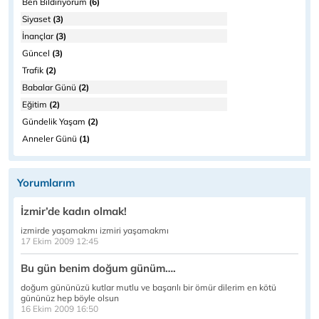
Ben Bildiriyorum
(6)
Siyaset
(3)
İnançlar
(3)
Güncel
(3)
Trafik
(2)
Babalar Günü
(2)
Eğitim
(2)
Gündelik Yaşam
(2)
Anneler Günü
(1)
Yorumlarım
İzmir’de kadın olmak!
izmirde yaşamakmı izmiri yaşamakmı
17 Ekim 2009 12:45
Bu gün benim doğum günüm….
doğum gününüzü kutlar mutlu ve başarılı bir ömür dilerim en kötü
gününüz hep böyle olsun
16 Ekim 2009 16:50