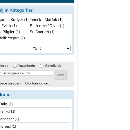
ığım Kategoriler
şamı - Kariyer (1)
Yemek - Mutfak (1)
 Evlilik (1)
Beslenme / Diyet (1)
k Bilgiler (1)
Su Sporları (1)
elik Yaşam (1)
glarda
Yazarlarda
Galerilerde
ece bu yazarın bloglarında ara
larım
Dalış [1]
menkul [1]
er döner [1]
telvesi [1]