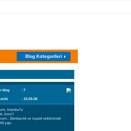
Blog Kategorileri
m blog
: 7
tarihi
: 15.05.08
yim, İstanbul'a
k. İzmir'i
rum... Bankacılık ve inşaat sektöründe
lik yap..