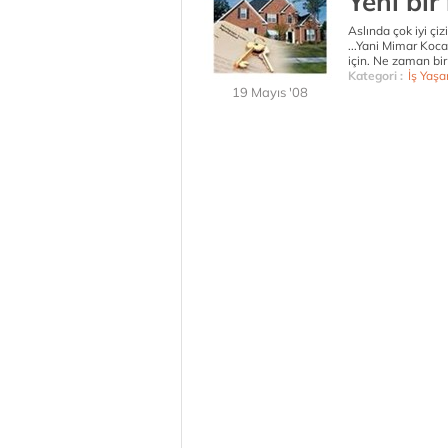
Yeni bir
Aslında çok iyi çi
...Yani Mimar Koca
için. Ne zaman bir
Kategori :
İş Yaşa
19 Mayıs '08