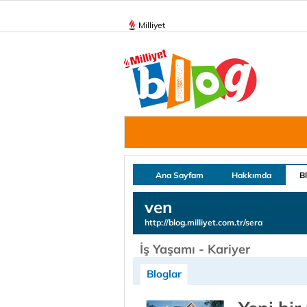
Milliyet
Ana Sayfam
Hakkımda
B
ven
http://blog.milliyet.com.tr/sera
İş Yaşamı - Kariyer
Bloglar