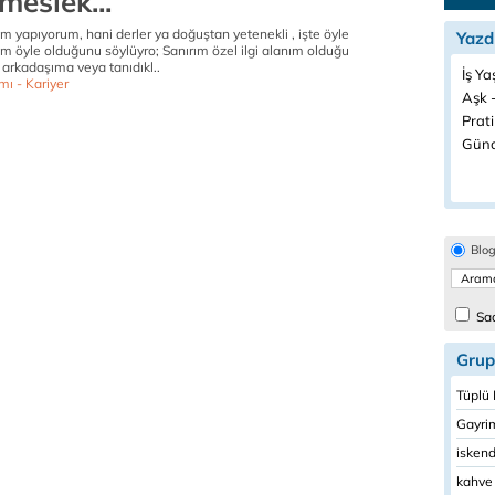
 meslek...
zim yapıyorum, hani derler ya doğuştan yetenekli , işte öyle
Yazd
m öyle olduğunu söylüyro; Sanırım özel ilgi alanım olduğu
 arkadaşıma veya tanıdıkl..
İş Ya
mı - Kariyer
Aşk -
Prati
Günd
Blo
Sad
Grup
Tüplü 
Gayri
iskend
kahve 