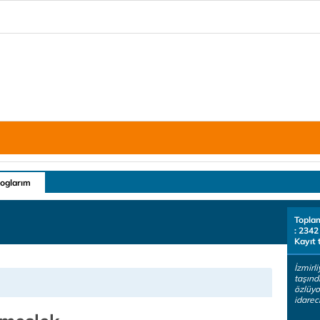
loglarım
Topla
: 2342
Kayıt 
İzmirli
taşındı
özlüyo
idareci