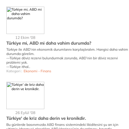
12 Ekim '08
Türkiye mi, ABD mi daha vahim durumda?
Türkiye ile ABD’nin ekonomik durumlarını karşılaştıralım. Hangisi daha vahim
durumda görelim.
—Türkiye döviz rezervi bulundurmak zorunda, ABD’nin bir döviz rezervi
problemi yok.
—Türkiye ithal..
Kategori :
Ekonomi - Finans
26 Eylül '08
Türkiye' de kriz daha derin ve kronikdir.
Bu günlerde basınımızda ABD finans sistemindeki likiditesini şu an için
yitirmiş (donmuş) alacakları ABD Hazinesi’nin devralması, hayretle