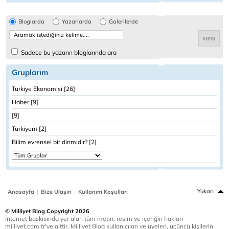
Bloglarda
Yazarlarda
Galerilerde
Sadece bu yazarın bloglarında ara
Gruplarım
Türkiye Ekonomisi [26]
Haber [9]
[9]
Türkiyem [2]
Bilim evrensel bir dinmidir? [2]
|
|
Yukarı
Anasayfa
Bize Ulaşın
Kullanım Koşulları
© Milliyet Blog Copyright 2026
İnternet baskısında yer alan tüm metin, resim ve içeriğin hakları
milliyet.com.tr'ye aittir. Milliyet Blog kullanıcıları ve üyeleri, üçüncü kişilerin