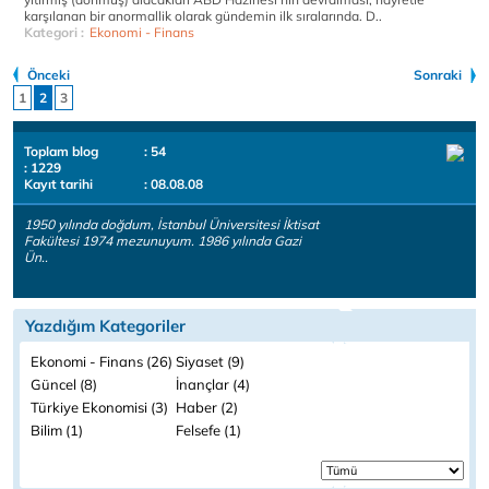
karşılanan bir anormallik olarak gündemin ilk sıralarında. D..
Kategori :
Ekonomi - Finans
Önceki
Sonraki
1
2
3
Toplam blog
: 54
: 1229
Kayıt tarihi
: 08.08.08
1950 yılında doğdum, İstanbul Üniversitesi İktisat
Fakültesi 1974 mezunuyum. 1986 yılında Gazi
Ün..
Yazdığım Kategoriler
Ekonomi - Finans (26)
Siyaset (9)
Güncel (8)
İnançlar (4)
Türkiye Ekonomisi (3)
Haber (2)
Bilim (1)
Felsefe (1)