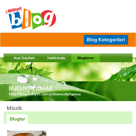
Blog Kategorileri
Ana Sayfam
Hakkımda
Bloglarım
BULENT YILMAZ
http://blog.milliyet.com.tr/maneofpegasus
Müzik
Bloglar