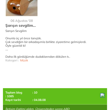
06 Ağustos '08
Şarışın sevgilim...
Sarışın Sevgilim
Onunla üç yıl önce tanıştık.
Çok sevdiğim bir arkadaşımla birlikte ziyaretime gelmişlerdi.
Öyle güzeldi ki!
….
Daha ilk gördüğümde dudaklarından dökülen tı..
Kategori :
Müzik
Toplam blog
: 10
: 1085
Kayıt tarihi
: 04.08.08
İletişim Egitimi aldım. Üniversiteden sonra ABD