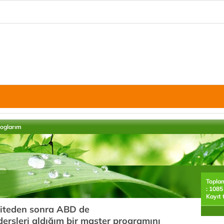
loglarım
Topla
: 1085
Kayıt 
rsiteden sonra ABD de
i dersleri aldığım bir master programını