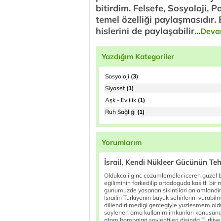
bitirdim. Felsefe, Sosyoloji, P
temel özelliği paylaşmasıdır. E
hislerini de paylaşabilir...
Deva
Yazdığım Kategoriler
Sosyoloji
(3)
Siyaset
(1)
Aşk - Evlilik
(1)
Ruh Sağlığı
(1)
Yorumlarım
İsrail, Kendi Nükleer Gücünün Teh
Oldukca ilginc cozumlemeler iceren guzel bi
egiliminin farkedilip ortadoguda kasitli bir 
gunumuzde yasanan sikintilari anlamlandirma
Israilin Turkiyenin buyuk sehirlerini vurab
dillendirilmedigi gercegiyle yuzlesmem oldu.
soylenen ama kullanim imkanlari konusunda
atom bombalari soylentileri disinda Turki