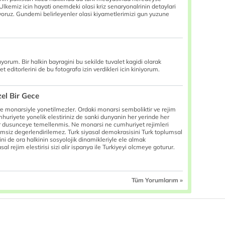
. Ulkemiz icin hayati onemdeki olasi kriz senaryonalrinin detaylari
yoruz. Gundemi belirleyenler olasi kiyametlerimizi gun yuzune
orum. Bir halkin bayragini bu sekilde tuvalet kagidi olarak
t editorlerini de bu fotografa izin verdikleri icin kiniyorum.
el Bir Gece
re monarsiyle yonetilmezler. Ordaki monarsi semboliktir ve rejim
umhuriyete yonelik elestiriniz de sanki dunyanin her yerinde her
bir dusunceye temellenmis. Ne monarsi ne cumhuriyet rejimleri
imsiz degerlendirilemez. Turk siyasal demokrasisini Turk toplumsal
ni de ora halkinin sosyolojik dinamikleriyle ele almak
 rejim elestirisi sizi alir ispanya ile Turkiyeyi olcmeye goturur.
Tüm Yorumlarım »