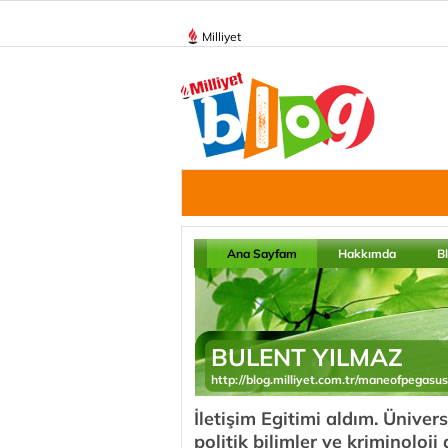
Milliyet
Ana Sayfam
Hakkımda
B
BULENT YILMAZ
http://blog.milliyet.com.tr/maneofpegasus
İletişim Egitimi aldım. Ünive
politik bilimler ve kriminoloj