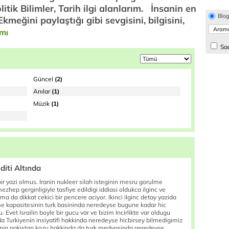
olitik Bilimler, Tarih ilgi alanlarım. İnsanin en
Blo
kmeğini paylaştığı gibi sevgisini, bilgisini,
mı
Sad
Güncel
(2)
Anılar
(1)
Müzik
(1)
diti Altında
r yazi olmus. Iranin nukleer silah isteginin mesru gorulme
mezhep gerginligiyle tasfiye edildigi iddiasi oldukca ilginc ve
 da dikkat cekici bir pencere aciyor. Ikinci ilginc detay yazida
ilme kapasitesinin turk basininda neredeyse bugune kadar hic
 Evet Israilin boyle bir gucu var ve bizim Incirlikte var oldugu
 Turkiyenin insiyatifi hakkinda neredeyse hicbirsey bilmedigimiz
yenin pakistan kozu hakkinda da turk medyasinda neredeyse