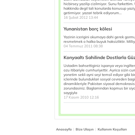
hicbirsey yazilip cizilmiyor. Sunu farkettim
hakkinda degil tali konularda konusup yazi
getirmiyor. yazari tebrik ediyorum...
16 Şubat 2012 13:44
Yunanistan borç kölesi
Yazinin icerigini okumaya dahi gerek gormuy
resmetmek o halka buyuk haksizliktir. Milliye
04 Temmuz 2011 08:38
Konyaaltı Sahilinde Dostlarla Güz
Ustadim bahsettiginiz ispanya veya ingilte
ozu itibariyle cumhuriyettir. Ayrica sizin c
yonetim sekli ayni seyi temsil ediyor gibi 
iclerinde bulunduklari sosyal cevreden bag
dinamikleriyle Pakistan siyasal demokrasisi
zorundasiniz. Baglamindan kopmus bir siyasal
saygiyla
17 Kasım 2010 12:16
|
|
Anasayfa
Bize Ulaşın
Kullanım Koşulları