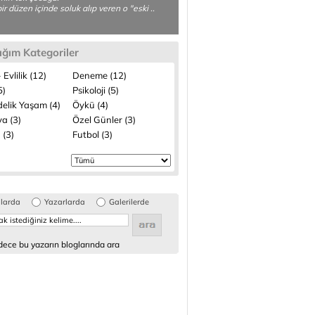
ir düzen içinde soluk alıp veren o "eski ..
ığım Kategoriler
 Evlilik (12)
Deneme (12)
5)
Psikoloji (5)
elik Yaşam (4)
Öykü (4)
a (3)
Özel Günler (3)
 (3)
Futbol (3)
glarda
Yazarlarda
Galerilerde
ece bu yazarın bloglarında ara