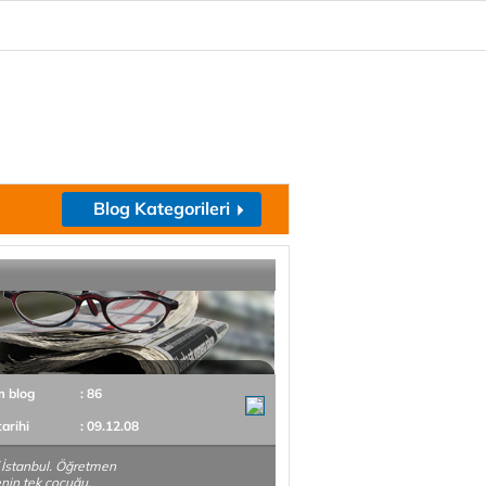
Blog Kategorileri
m blog
: 86
tarihi
: 09.12.08
 İstanbul. Öğretmen
lenin tek çocuğu.