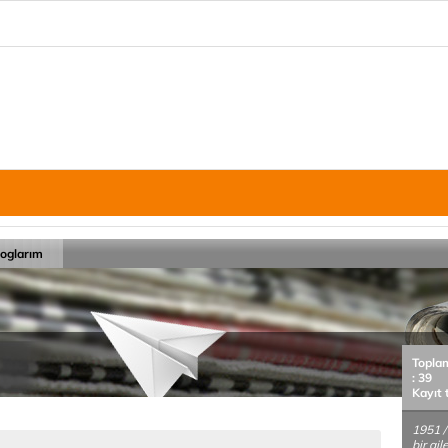
loglarım
Topla
: 39
Kayıt 
1951 /
bir ai