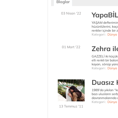
Bloglar
YapaBİL
03 Nisan '22
YAŞAM defterimin ta
hüzünlülerini, kaç
renkler içinde bir 
Kategori :
Dünya
Zehra i
01 Mart '22
GAZZELİ iki küçük 
elli renkli bir bal
kayan, sönüp yanan
Kategori :
Dünya
Duasız 
1989’da yıkılan “
bazı ulusların ser
davranmalarında ad
Kategori :
Dünya
13 Temmuz '11