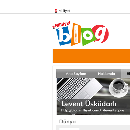
Milliyet
Ana Sayfam
Hakkımda
B
Levent Üsküdarlı
http://blog.milliyet.com.tr/leventegore
Dünya