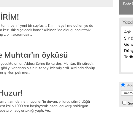
Sade b
İRİM!
Yazd
rihi belirli yeni bir sayfası... Kimi neşeli melodileri ya da
ar kez ıslıkla çalacak bana? Albinoni'de olduğunca ritmik,
Aşk -
zıp zıpın sıçramasın..
Şiir (
Günd
Düny
le Muhtar'ın öyküsü
Tarih
çocuktu onlar. Ablası Zehra ile kardeşi Muhtar. Bir süredir,
on gibi yuvarlanan o sihirli tepeyi izlemişlerdi. Ardında dönüp
 ışıkları pek mer..
Blo
Huzur!
komünizm denilen hayaller”in duvarı, yıllarca sömürdüğü
Sad
best kalıp 1993’ten başlayarak insanlığa karşı saldırgan
eta bir suç ortaklığı yaptı. Ve..