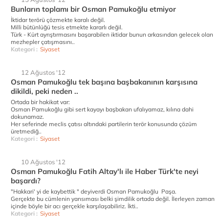
Bunların toplamı bir Osman Pamukoğlu etmiyor
İktidar terörü çözmekte karalı değil.
Milli bütünlüğü tesis etmekte kararlı değil.
Türk - Kürt ayrıştırmasını başarabilen iktidar bunun arkasından gelecek olan
mezhepler çatışmasını..
Kategori :
Siyaset
12 Ağustos '12
Osman Pamukoğlu tek başına başbakanının karşısına
dikildi, peki neden ..
Ortada bir hakikat var:
Osman Pamukoğlu gibi sert kayayı başbakan ufalıyamaz, kılına dahi
dokunamaz.
Her seferinde meclis çatısı altındaki partilerin terör konusunda çözüm
üretmediğ..
Kategori :
Siyaset
10 Ağustos '12
Osman Pamukoğlu Fatih Altay'lı ile Haber Türk'te neyi
başardı?
"Hakkari' yi de kaybettik " deyiverdi Osman Pamukoğlu Paşa.
Gerçekte bu cümlenin yansıması belki şimdilik ortada değil. İlerleyen zaman
içinde böyle bir acı gerçekle karşılaşabiliriz. İkti..
Kategori :
Siyaset