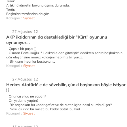
Terör:
Artık hükümetin boyunu aşmış durumda.
Terör:
Başkaları tarafından da çöz..
Kategori :
Siyaset
27 Ağustos '12
AKP iktidarının da desteklediği bir "Kürt" oyununu
oynanıyor...
Çapsız bir paşa (!)
Osman Pamukoğlu ," Hakkari elden gitmiştir" dedikten sonra başbakanın
ağır eleştirisine maruz kaldığını hepimiz biliyoruz.
Bir kısım insanlar başbakanı..
Kategori :
Siyaset
27 Ağustos '12
Herkes Atatürk' e de sövebilir, çünki başbakan böyle istiyor
!?
Onuncu yılda ne yaptın?
On yılda ne yaptın?
Bir başbakan bu kadar gaflet ve delaletin içine nasıl olurda düşer?
Nasıl olur da bu milleti bu kadar aptal, bu kad..
Kategori :
Siyaset
15 Ağustos '12