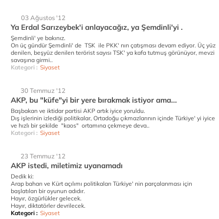
03 Ağustos '12
Ya Erdal Sarızeybek'i anlayacağız, ya Şemdinli'yi .
Şemdinli' ye bakınız.
On üç gündür Şemdinli' de TSK ile PKK' nın çatışması devam ediyor. Üç yüz
denilen, beşyüz denilen terörist sayısı TSK' ya kafa tutmuş görünüyor, mevzi
savaşına girmi..
Kategori :
Siyaset
30 Temmuz '12
AKP, bu "küfe"yi bir yere bırakmak istiyor ama...
Başbakan ve iktidar partisi AKP artık iyice yoruldu.
Dış işlerinin izlediği politikalar, Ortadoğu çıkmazlarının içinde Türkiye' yi iyice
ve hızlı bir şekilde "kaos" ortamına çekmeye deva..
Kategori :
Siyaset
23 Temmuz '12
AKP istedi, miletimiz uyanamadı
Dedik ki:
Arap baharı ve Kürt açılımı politikaları Türkiye' nin parçalanması için
başlatılan bir oyunun adıdır.
Hayır, özgürlükler gelecek.
Hayır, diktatörler devrilecek.
Kategori :
Siyaset