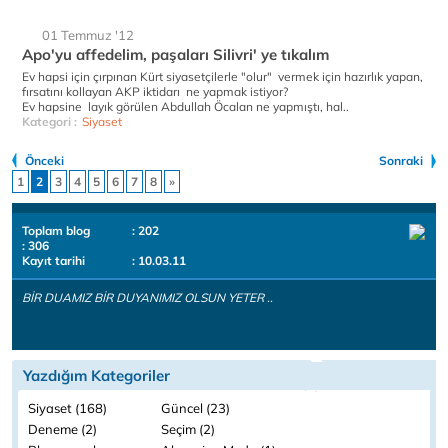
01 Temmuz '12
Apo'yu affedelim, paşaları Silivri' ye tıkalım
Ev hapsi için çırpınan Kürt siyasetçilerle "olur" vermek için hazırlık yapan,
fırsatını kollayan AKP iktidarı ne yapmak istiyor?
Ev hapsine layık görülen Abdullah Öcalan ne yapmıştı, hal..
Kategori :
Siyaset
Önceki
Sonraki
1
2
3
4
5
6
7
8
»
Toplam blog
: 202
: 306
Kayıt tarihi
: 10.03.11
BİR DUAMIZ BİR DUYANIMIZ OLSUN YETER ..
Yazdığım Kategoriler
Siyaset (168)
Güncel (23)
Deneme (2)
Seçim (2)