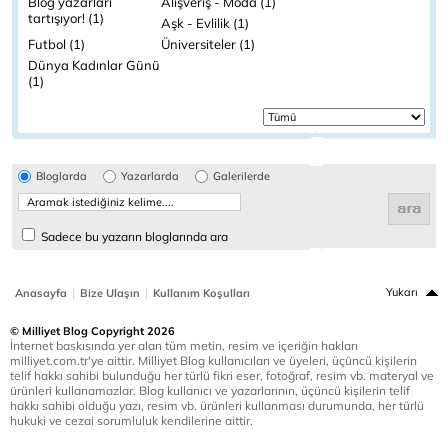
Blog yazarları
Alışveriş - Moda (1)
tartışıyor! (1)
Aşk - Evlilik (1)
Futbol (1)
Üniversiteler (1)
Dünya Kadınlar Günü
(1)
Bloglarda
Yazarlarda
Galerilerde
Sadece bu yazarın bloglarında ara
|
|
Yukarı
Anasayfa
Bize Ulaşın
Kullanım Koşulları
© Milliyet Blog Copyright 2026
İnternet baskısında yer alan tüm metin, resim ve içeriğin hakları
milliyet.com.tr'ye aittir. Milliyet Blog kullanıcıları ve üyeleri, üçüncü kişilerin
telif hakkı sahibi bulunduğu her türlü fikri eser, fotoğraf, resim vb. materyal ve
ürünleri kullanamazlar. Blog kullanıcı ve yazarlarının, üçüncü kişilerin telif
hakkı sahibi olduğu yazı, resim vb. ürünleri kullanması durumunda, her türlü
hukuki ve cezai sorumluluk kendilerine aittir.