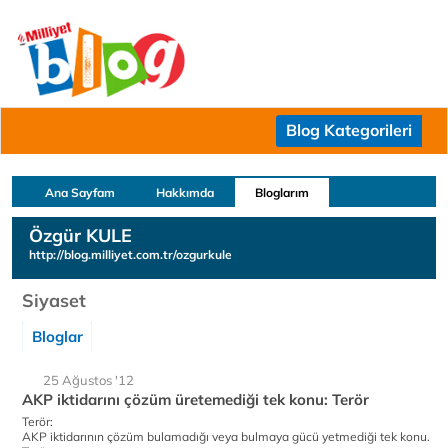
Blog Kategorileri
Ana Sayfam
Hakkımda
Bloglarım
Özgür KULE
http://blog.milliyet.com.tr/ozgurkule
Siyaset
Bloglar
25 Ağustos '12
AKP iktidarını çözüm üretemediği tek konu: Terör
Terör:
AKP iktidarının çözüm bulamadığı veya bulmaya gücü yetmediği tek konu.