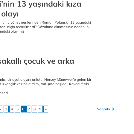
'nin 13 yaşındaki kıza
 olayı
n ünlü yönetmenlerinden Roman Polanski, 13 yaşındaki
an, niçin tecavüz etti? Gözaltına alınmasının nedeni bu
undaki olay mı?
sakallı çocuk ve arka
nlısı cinayet olayını anlattı: Herşey Münevver'e gelen bir
Kızkançlık krizine girdim, tartışma başladı. Kavga, fiziki
esed..
2
3
4
5
6
7
8
9
»
Sonraki