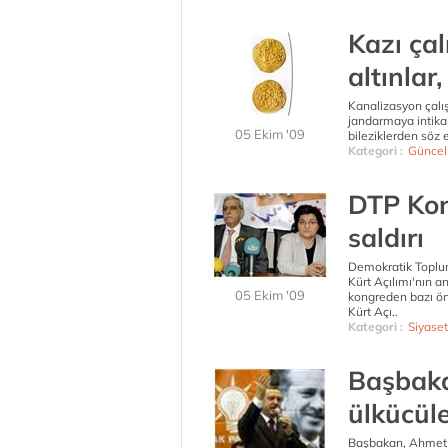
Kazı ça
altınlar,
Kanalizasyon çalış
jandarmaya intikal 
05 Ekim '09
bileziklerden söz 
Kategori :
Güncel
DTP Kon
saldırı
Demokratik Toplum
Kürt Açılımı'nın a
05 Ekim '09
kongreden bazı ön
Kürt Açı..
Kategori :
Siyaset
Başbaka
ülkücüle
Başbakan, Ahmet Ka