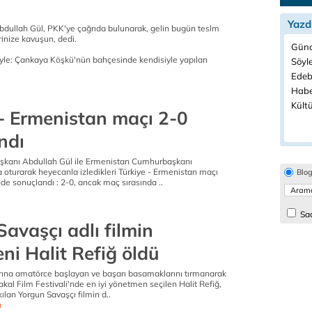
Yazd
ullah Gül, PKK'ye çağrıda bulunarak, gelin bugün teslm
rinize kavuşun, dedi.
Günc
yle: Çankaya Köşkü'nün bahçesinde kendisiyle yapılan
Söyle
Edeb
Habe
Kültü
 - Ermenistan maçı 2-0
ndı
şkanı Abdullah Gül ile Ermenistan Cumhurbaşkanı
 oturarak heyecanla izledikleri Türkiye - Ermenistan maçı
Blo
nde sonuçlandı : 2-0, ancak maç sırasında ..
Sad
avaşçı adlı filmin
ni Halit Refiğ öldü
ına amatörce başlayan ve başarı basamaklarını tırmanarak
akal Film Festivali'nde en iyi yönetmen seçilen Halit Refiğ,
ılan Yorgun Savaşçı filmin d..
a