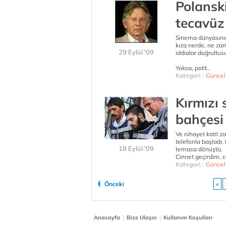
Polanski
tecavüz
Sinema dünyasını
kıza nerde, ne zam
29 Eylül '09
iddialar doğrultus
Yoksa, polit..
Kategori :
Güncel
Kırmızı 
bahçesi
Ve nihayet katil za
telefonla başladı. 
18 Eylül '09
temasa dönüştü.
Cinnet geçirdim, c
Kategori :
Güncel
Önceki
«
|
|
Anasayfa
Bize Ulaşın
Kullanım Koşulları