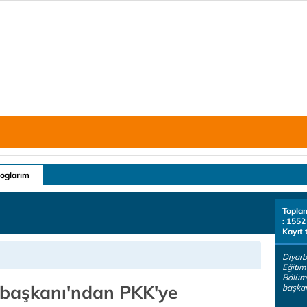
loglarım
Topla
: 1552
Kayıt 
Diyar
Eğitim
Bölüm
başkanı'ndan PKK'ye
başkanl