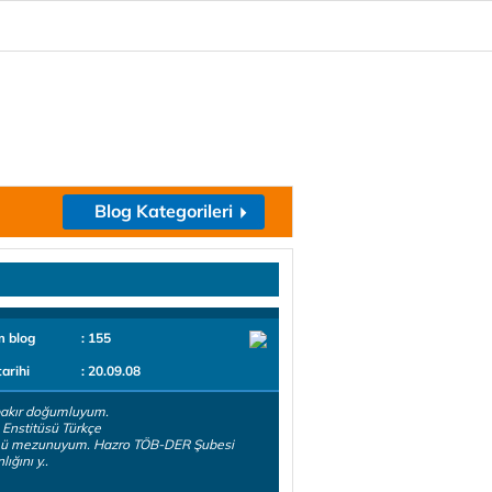
Blog Kategorileri
m blog
: 155
tarihi
: 20.09.08
bakır doğumluyum.
 Enstitüsü Türkçe
ü mezunuyum. Hazro TÖB-DER Şubesi
ığını y..