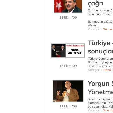
çağrı
Cumhurbaşkanı Abd
olun, bugün ailele
18 Ekim '09
Bu haberin özü şö
söyleş..
Kategori :
Güncel
Türkiye
sonuçla
Türkiye Cumhurba
Sarkisyan yanyana
15 Ekim '09
dostluk havası içi
Kategori :
Futbol
Yorgun S
Yönetme
Sinema çalışmalar
Antalya Altın Port
11 Ekim '09
bu sabah öldü. Yak
Kategori :
Sinem