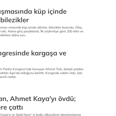
lışmasında küp içinde
 bilezikler
ması sırasında küp içinde altınlar, bilezikler bulundu. Olay,
etti. Alana giriş yasaklandı. İlk söylentiye göre 200 altın ve
edilirken daha son..
gresinde kargaşa ve
 Partisi Kongresi'nde konuşan Ahmet Türk, dolaylı yoldan,
nahtarı Apo'da olduğunu belirtti. Kongrede saldırı oldu. İşte
emli notlar.
n, Ahmet Kaya'yı övdü;
re çattı
ya'yı ve Saidi Nursi' yi övdü; ülkücülerin davranışlarına