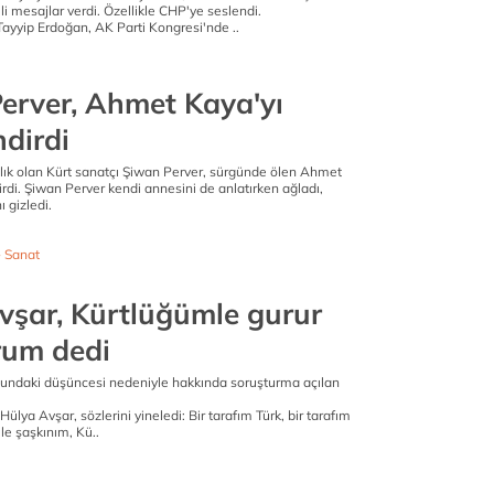
li mesajlar verdi. Özellikle CHP'ye seslendi.
yyip Erdoğan, AK Parti Kongresi'nde ..
erver, Ahmet Kaya'yı
ndirdi
ğlık olan Kürt sanatçı Şiwan Perver, sürgünde ölen Ahmet
rdi. Şiwan Perver kendi annesini de anlatırken ağladı,
 gizledi.
- Sanat
vşar, Kürtlüğümle gurur
um dedi
sundaki düşüncesi nedeniyle hakkında soruşturma açılan
lya Avşar, sözlerini yineledi: Bir tarafım Türk, bir tarafım
ile şaşkınım, Kü..