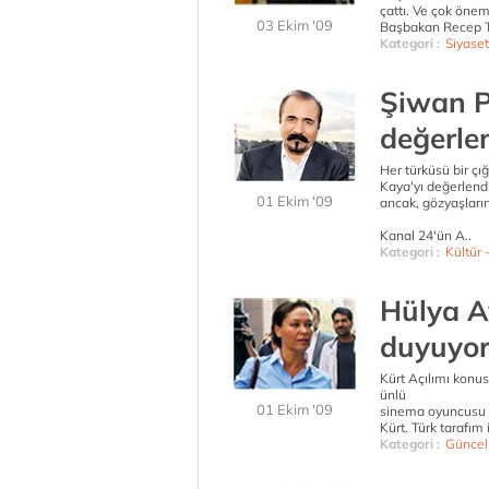
çattı. Ve çok önem
03 Ekim '09
Başbakan Recep Ta
Kategori :
Siyaset
Şiwan P
değerle
Her türküsü bir çı
Kaya'yı değerlendi
01 Ekim '09
ancak, gözyaşlarını
Kanal 24'ün A..
Kategori :
Kültür 
Hülya A
duyuyor
Kürt Açılımı konu
ünlü
01 Ekim '09
sinema oyuncusu Hü
Kürt. Türk tarafım 
Kategori :
Güncel