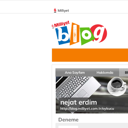
Milliyet
Ana Sayfam
Hakkımda
B
nejat erdim
http://blog.milliyet.com.tr/oykucu
Deneme