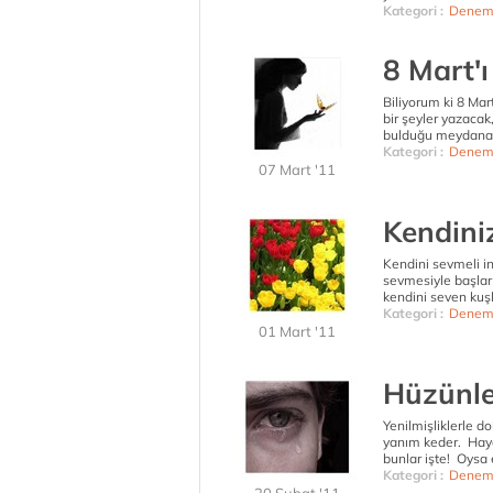
Kategori :
Denem
8 Mart'
Biliyorum ki 8 Mar
bir şeyler yazacak
bulduğu meydana sa
Kategori :
Denem
07 Mart '11
Kendiniz
Kendini sevmeli in
sevmesiyle başlar 
kendini seven kuşla
Kategori :
Denem
01 Mart '11
Hüzünle
Yenilmişliklerle do
yanım keder. Haya
bunlar işte! Oysa 
Kategori :
Denem