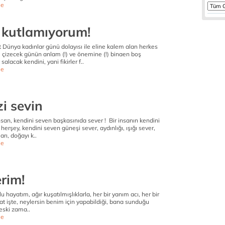
e
ı kutlamıyorum!
t Dünya kadınlar günü dolayısı ile eline kalem alan herkes
, çizecek günün anlam (!) ve önemine (!) binaen boş
lacak kendini, yani fikirler f..
e
i sevin
san, kendini seven başkasınıda sever ! Bir insanın kendini
herşey, kendini seven güneşi sever, aydınlığı, ışığı sever,
rı, doğayı k..
e
rim!
lu hayatım, ağır kuşatılmışlıklarla, her bir yanım acı, her bir
t işte, neylersin benim için yapabildiği, bana sunduğu
eski zama..
e