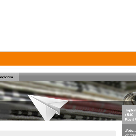
loglarım
Topla
: 540
Kayıt 
Batman
doğdu