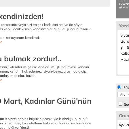
yaşıyo
ulusal 
kendinizden!
korkarsınız veya sizi en çok korkutan ne; ya da şöyle
Yazd
sas korkulacak kişinin kendiniz olduğunu düşündünüz mü ?
Siya
ben korkuyorum kendimd..
Günc
e
Şiir (
Kültü
 bulmak zordur!..
Müzi
 insan, ikilemler ve çelişkilerle örülmüştür dünyası, kendini
man, kendini hak edemez, siyah-beyaz arasında gidip
 anlaşılmaz olur, baze..
e
Blo
 Mart, Kadınlar Günü'nün
Sad
Grup
ün 8 Mart'ı herkes büyük bir coşkuyla kutladı(!), bugün 9
n bir sonrası, lüks otellerin balo salonlarında malum güne
öykücü
ştirildiği ve "dostl..