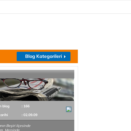
Blog Kategorileri
m blog
: 166
tarihi
: 02.09.09
ın Beşiri ilçesinde
m, Mersinde