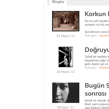
Bloglar
Korkun 
Siz en çok neyden 
sorayım siz hiç e
Sizi bilmem ama 
Kategori :
Denem
31 Mayıs '11
Doğruyu
Tuhaf bir varlıktır
taşıyamaz çoğu za
gelir, bazen gri ve
Kategori :
Denem
10 Mayıs '11
Bugün 9
sonrası
Şimdi ne olacak, d
Mart, yani çoşkunu
09 Mart '11
yani kadının ötekile