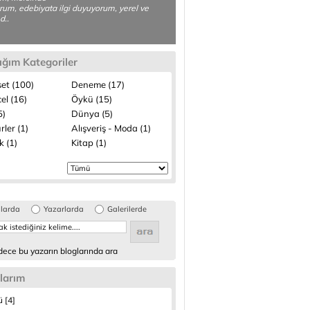
rum, edebiyata ilgi duyuyorum, yerel ve
d..
ığım Kategoriler
set (100)
Deneme (17)
el (16)
Öykü (15)
5)
Dünya (5)
rler (1)
Alışveriş - Moda (1)
k (1)
Kitap (1)
glarda
Yazarlarda
Galerilerde
ece bu yazarın bloglarında ara
larım
 [4]