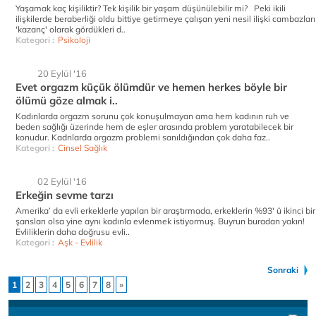
Yaşamak kaç kişiliktir? Tek kişilik bir yaşam düşünülebilir mi? Peki ikili
ilişkilerde beraberliği oldu bittiye getirmeye çalışan yeni nesil ilişki cambazları
'kazanç' olarak gördükleri d..
Kategori :
Psikoloji
20 Eylül '16
Evet orgazm küçük ölümdür ve hemen herkes böyle bir
ölümü göze almak i..
Kadınlarda orgazm sorunu çok konuşulmayan ama hem kadının ruh ve
beden sağlığı üzerinde hem de eşler arasında problem yaratabilecek bir
konudur. Kadnlarda orgazm problemi sanıldığından çok daha faz..
Kategori :
Cinsel Sağlık
02 Eylül '16
Erkeğin sevme tarzı
Amerika’ da evli erkeklerle yapılan bir araştırmada, erkeklerin %93' ü ikinci bir
şansları olsa yine aynı kadınla evlenmek istiyormuş. Buyrun buradan yakın!
Evliliklerin daha doğrusu evli..
Kategori :
Aşk - Evlilik
Sonraki
1
2
3
4
5
6
7
8
»