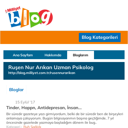
Blog Kategorileri
Ana Sayfam
Hakkımda
Bloglarım
Ruşen Nur Arıkan Uzman Psikolog
http://blog.milliyet.com.tr/rusennurarikan
Bloglar
15 Eylül '17
Tinder, Happn, Antidepresan, İnsan...
Bir süredir gazeteye yazı girmiyordum, belki de bir süredir ben de birşeyleri
anlamaya çalışıyorum. Bugün bilgisayarımın başına geçtiğimde, 7 yıl
öncesinde gazetede yazmaya başladığım dönem ile bug..
Kategori :
Ruh Sağlığı