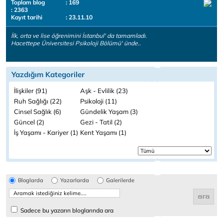
Toplam blog
: 169
: 2363
Kayıt tarihi
: 23.11.10
İlk, orta ve lise öğrenimini İstanbul' da tamamladı.
Hacettepe Üniversitesi Psikoloji Bölümü' ünde..
Yazdığım Kategoriler
İlişkiler (91)
Aşk - Evlilik (23)
Ruh Sağlığı (22)
Psikoloji (11)
Cinsel Sağlık (6)
Gündelik Yaşam (3)
Güncel (2)
Gezi - Tatil (2)
İş Yaşamı - Kariyer (1)
Kent Yaşamı (1)
Bloglarda
Yazarlarda
Galerilerde
Sadece bu yazarın bloglarında ara