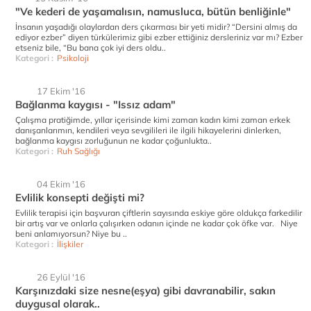
"Ve kederi de yaşamalısın, namusluca, bütün benliğinle"
İnsanın yaşadığı olaylardan ders çıkarması bir yeti midir? “Dersini almış da
ediyor ezber” diyen türkülerimiz gibi ezber ettiğiniz dersleriniz var mı? Ezber
etseniz bile, “Bu bana çok iyi ders oldu..
Kategori :
Psikoloji
17 Ekim '16
Bağlanma kaygısı - "Issız adam"
Çalışma pratiğimde, yıllar içerisinde kimi zaman kadın kimi zaman erkek
danışanlarımın, kendileri veya sevgilileri ile ilgili hikayelerini dinlerken,
bağlanma kaygısı zorluğunun ne kadar çoğunlukta..
Kategori :
Ruh Sağlığı
04 Ekim '16
Evlilik konsepti değişti mi?
Evlilik terapisi için başvuran çiftlerin sayısında eskiye göre oldukça farkedilir
bir artış var ve onlarla çalışırken odanın içinde ne kadar çok öfke var. Niye
beni anlamıyorsun? Niye bu ..
Kategori :
İlişkiler
26 Eylül '16
Karşınızdaki size nesne(eşya) gibi davranabilir, sakın
duygusal olarak..