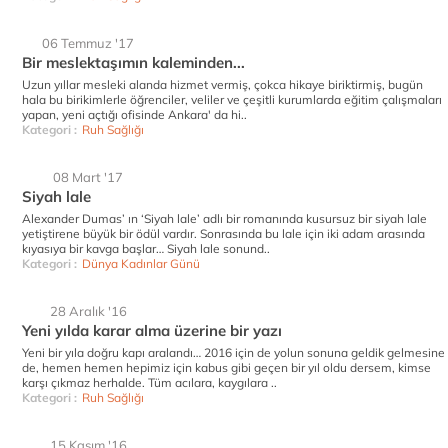
06 Temmuz '17
Bir meslektaşımın kaleminden...
Uzun yıllar mesleki alanda hizmet vermiş, çokca hikaye biriktirmiş, bugün
hala bu birikimlerle öğrenciler, veliler ve çeşitli kurumlarda eğitim çalışmaları
yapan, yeni açtığı ofisinde Ankara' da hi..
Kategori :
Ruh Sağlığı
08 Mart '17
Siyah lale
Alexander Dumas’ ın ‘Siyah lale’ adlı bir romanında kusursuz bir siyah lale
yetiştirene büyük bir ödül vardır. Sonrasında bu lale için iki adam arasında
kıyasıya bir kavga başlar… Siyah lale sonund..
Kategori :
Dünya Kadınlar Günü
28 Aralık '16
Yeni yılda karar alma üzerine bir yazı
Yeni bir yıla doğru kapı aralandı… 2016 için de yolun sonuna geldik gelmesine
de, hemen hemen hepimiz için kabus gibi geçen bir yıl oldu dersem, kimse
karşı çıkmaz herhalde. Tüm acılara, kaygılara ..
Kategori :
Ruh Sağlığı
15 Kasım '16