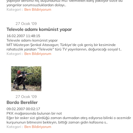
yapılıyor dersiniz hiç düşündünüz mü? Memleket karış yakılıyor sizce bu
yangınlar sorumsuzluklardan dolayı..
Kategori :
Ben Bildiriyorum
27 Ocak '09
Televole adamı komünist yapar
16.02.2007 11:48:15
Televole adamı komünist yapar
MİT Müsteşarı Şenkal Atasagun; Türkiye'de çok geniş bir kesiminde
rahatsızlık yaratan "Televole" türü TV yayınlarının, doğuracağı sosyal t..
Kategori :
Ben Bildiriyorum
27 Ocak '09
Bordo Bereliler
09.02.2007 00:02:17
PKK mağarasında bulunan bir not
Eğer bir asker sizi gördüğü zaman durmadan ateş ediyorsa bilinki o acemidir
kurşununun bitmesini bekleyin, bittiği zaman gidin kafasına s..
Kategori :
Ben Bildiriyorum