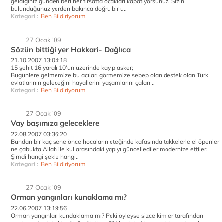
geldiğiniz günden beri her fırsatta ocakları kapatıyorsunuz. Sizin
bulunduğunuz yerden bakınca doğru bir u..
Kategori :
Ben Bildiriyorum
27 Ocak '09
Sözün bittiği yer Hakkari- Dağlıca
21.10.2007 13:04:18
15 şehit 16 yaralı 10'un üzerinde kayıp asker;
Bugünlere gelmemize bu acıları görmemize sebep olan destek olan Türk
evlatlarının geleceğini hayallerini yaşamlarını çalan ..
Kategori :
Ben Bildiriyorum
27 Ocak '09
Vay başımıza geleceklere
22.08.2007 03:36:20
Bundan bir kaç sene önce hocaların eteğinde kafasında takkelerle el öpenler
ne çabukta Allah ile kul arasındaki yapıyı güncellediler modernize ettiler.
Şimdi hangi şekle hangi..
Kategori :
Ben Bildiriyorum
27 Ocak '09
Orman yangınları kunaklama mı?
22.06.2007 13:19:56
Orman yangınları kundaklama mı? Peki öyleyse sizce kimler tarafından