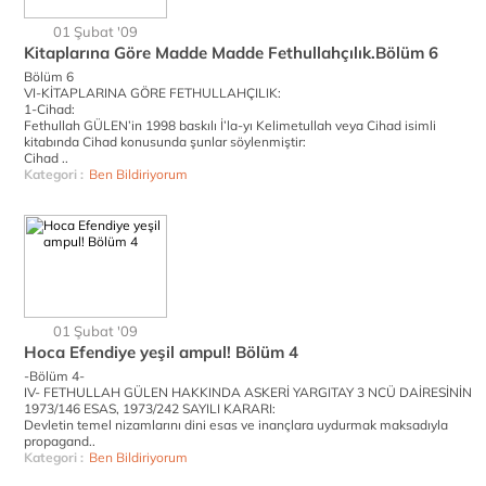
01 Şubat '09
Kitaplarına Göre Madde Madde Fethullahçılık.Bölüm 6
Bölüm 6
VI-KİTAPLARINA GÖRE FETHULLAHÇILIK:
1-Cihad:
Fethullah GÜLEN’in 1998 baskılı İ’la-yı Kelimetullah veya Cihad isimli
kitabında Cihad konusunda şunlar söylenmiştir:
Cihad ..
Kategori :
Ben Bildiriyorum
01 Şubat '09
Hoca Efendiye yeşil ampul! Bölüm 4
-Bölüm 4-
IV- FETHULLAH GÜLEN HAKKINDA ASKERİ YARGITAY 3 NCÜ DAİRESİNİN
1973/146 ESAS, 1973/242 SAYILI KARARI:
Devletin temel nizamlarını dini esas ve inançlara uydurmak maksadıyla
propagand..
Kategori :
Ben Bildiriyorum