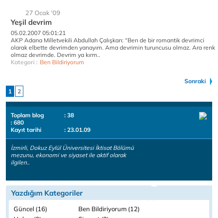
27 Ocak '09
Yeşil devrim
05.02.2007 05:01:21
AKP Adana Milletvekili Abdullah Çalışkan: “Ben de bir romantik devrimci
olarak elbette devrimden yanayım. Ama devrimin turuncusu olmaz. Ara renk
olmaz devrimde. Devrim ya kırm..
Kategori :
Ben Bildiriyorum
Sonraki
1
2
Toplam blog
: 38
: 680
Kayıt tarihi
: 23.01.09
İzmirli, Dokuz Eylül Üniversitesi İktisat Bölümü
mezunu, ekonomi ve siyaset ile aktif olarak
ilgilen..
Yazdığım Kategoriler
Güncel (16)
Ben Bildiriyorum (12)