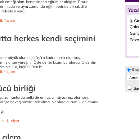
k emeği olan, kendisinden eğitimler aldığım Timur
lerimizde ve aynı zamanda eğitimlerinde sık sık dile
Yazd
 felsefesi vardı.
İş Ya
ik Yaşam
Çalı
Günd
tta herkes kendi seçimini
Paza
adar büyük olursa gülüşü o kadar sıcak olurmuş.
rirmiş onun yüreğini. Öyle derler bizim buralarda. O derdin
 ölçülür, biçilir ? Ben bi..
Blo
ik Yaşam
cü birliği
Sad
e şu zamanlarda belki de en fazla ihtiyacımız olan şey.
bariyle baktığımızda “tek olma, bir olma durumu” anlamına
ği,
mı - Kariyer
l alem