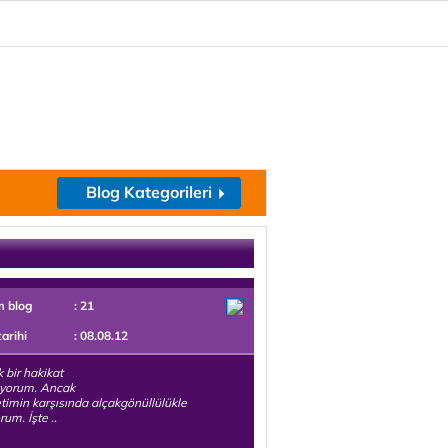
Blog Kategorileri
m blog
: 21
tarihi
: 08.08.12
k bir hakikat
ıyorum. Ancak
timin karşısında alçakgönüllülükle
rum. İşte ..