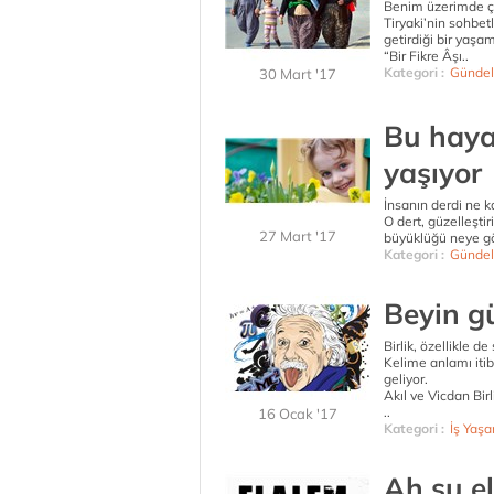
Benim üzerimde ço
Tiryaki’nin sohbet
getirdiği bir yaşam
“Bir Fikre Âşı..
Kategori :
Gündel
30 Mart '17
Bu haya
yaşıyor
İnsanın derdi ne k
O dert, güzelleşti
27 Mart '17
büyüklüğü neye göre
Kategori :
Gündel
Beyin gü
Birlik, özellikle d
Kelime anlamı iti
geliyor.
Akıl ve Vicdan Birli
..
16 Ocak '17
Kategori :
İş Yaşa
Ah şu e