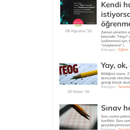
Kendi h
istiyors
öğrenmel
08 Ağustos '16
Zaman yönetimi eğ
tanesidir; "Hayır"
üzülmemesi için, 
"onaylanma" i..
Kategori :
Eğitim
Yay, ok
Bildiğiniz üzere, 
derecede streslile
gereği birçok okul
Kategori :
Sınavla
26 Nisan '16
Sınav h
Soru sorma yeteneğ
özelliktir. Soru s
gerçekleştirmesine
Kategori :
Sınavla