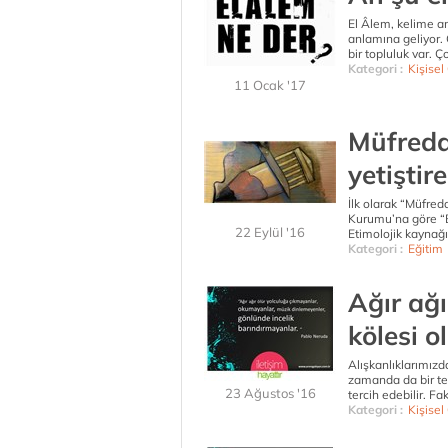
El Âlem, kelime an
anlamına geliyor. 
bir topluluk var. 
Kategori :
Kişisel
11 Ocak '17
Müfredat
yetiştir
İlk olarak “Müfred
Kurumu’na göre “B
22 Eylül '16
Etimolojik kaynağı
Kategori :
Eğitim
Ağır ağı
kölesi o
Alışkanlıklarımızd
zamanda da bir ter
23 Ağustos '16
tercih edebilir. Fak
Kategori :
Kişisel