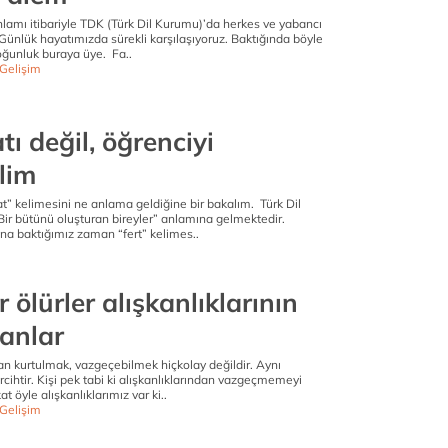
lamı itibariyle TDK (Türk Dil Kurumu)’da herkes ve yabancı
Günlük hayatımızda sürekli karşılaşıyoruz. Baktığında böyle
Çoğunluk buraya üye. Fa..
 Gelişim
ı değil, öğrenciyi
elim
at” kelimesini ne anlama geldiğine bir bakalım. Türk Dil
ir bütünü oluşturan bireyler” anlamına gelmektedir.
na baktığımız zaman “fert” kelimes..
r ölürler alışkanlıklarının
lanlar
an kurtulmak, vazgeçebilmek hiçkolay değildir. Aynı
cihtir. Kişi pek tabi ki alışkanlıklarından vazgeçmemeyi
at öyle alışkanlıklarımız var ki..
 Gelişim