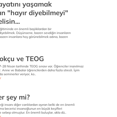
ayatını yaşamak
an "hayır diyebilmeyi"
isin...
itiminde en önemli başlıklardan bir
 diyebilmek. Düşünsene, bazen sevdiğin insanların
bazen insanlara hoş görünebilmek adına, bazen
, okçu ve TEOG
27-28 Nisan tarihinde TEOG sınavı var. Öğrenciler inanılmaz
r. Anne ve Babalar öğrencilerden daha fazla stresli. İşim
da seminerler veriyor, ko..
r
er şey mi?
i insanı diğer canlılardan ayıran belki de en önemli
orma becerisi insanoğlunun en büyük keşifleri
 sebep olmuştur. En önemli buluşlar, akla dü..
r