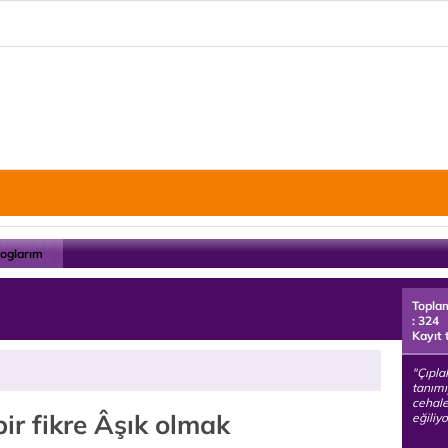
loglarım
Topla
: 324
Kayıt 
"Çıpla
tanım
cehale
ir fikre Âşık olmak
eğiliyo