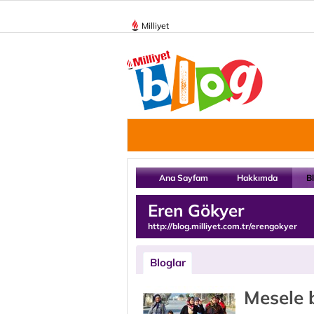
Milliyet
Ana Sayfam
Hakkımda
B
Eren Gökyer
http://blog.milliyet.com.tr/erengokyer
Bloglar
Mesele b