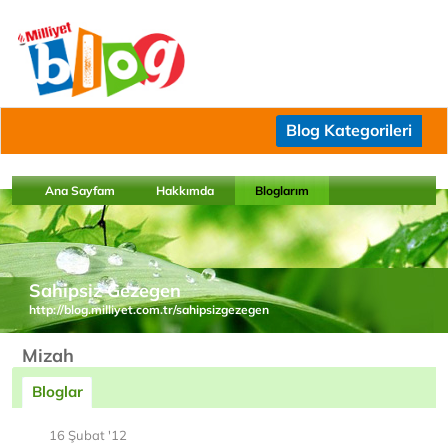
Blog Kategorileri
Ana Sayfam
Hakkımda
Bloglarım
Sahipsiz Gezegen
http://blog.milliyet.com.tr/sahipsizgezegen
Mizah
Bloglar
16 Şubat '12