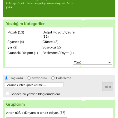
Edebiyat Fakültesi Sosyoloji mezunuyum. Uzun
yılla..
Yazdığım Kategoriler
Mizah (13)
Doğal Hayat / Çevre
(11)
Siyaset (4)
Güncel (3)
Şiir (2)
Sosyoloji (2)
Gündelik Yaşam (1)
Beslenme / Diyet (1)
Bloglarda
Yazarlarda
Galerilerde
Sadece bu yazarın bloglarında ara
Gruplarım
Artan nüfus dünyamızı tehdit ediyor. [37]