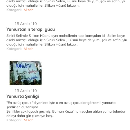
asabi mizaçlı olduğu için Sinirli Selim, Hüsnü beye de yumuşak ve saf huylu
olduğu için mahalleliler Silikon Hüsnü lakabın..
Kategori :
Mizah
15 Aralık '10
Yumurtanın terapi gücü
Sinirli Selimle Silikon Hüsnü aynı mahallenin kapı komşuları idi. Selim beye
asabi mizaçlı olduğu için Sinirli Selim , Hüsnü beye de yumuşak ve saf huylu
olduğu için mahalleliler Silikon Hüsnü lakabı..
Kategori :
Mizah
13 Aralık '10
Yumurta Şenliği
"En az üç çocuk "diyenlere işte o en az üç çocuklar görkemli yumurta
şenlikleri düzenliyor.
Şenlikler çok faydalı geçmiş. Burhan Kuzu' nun saçları atılan yumurtalardan
dolayı daha gür çıkmaya baş..
Kategori :
Mizah