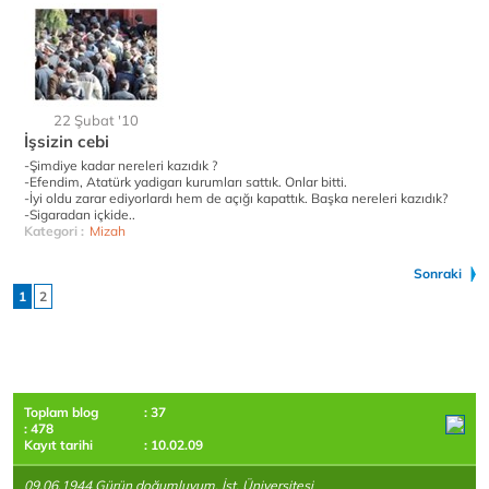
22 Şubat '10
İşsizin cebi
-Şimdiye kadar nereleri kazıdık ?
-Efendim, Atatürk yadigarı kurumları sattık. Onlar bitti.
-İyi oldu zarar ediyorlardı hem de açığı kapattık. Başka nereleri kazıdık?
-Sigaradan içkide..
Kategori :
Mizah
Sonraki
1
2
Toplam blog
: 37
: 478
Kayıt tarihi
: 10.02.09
09.06.1944 Gürün doğumluyum. İst. Üniversitesi