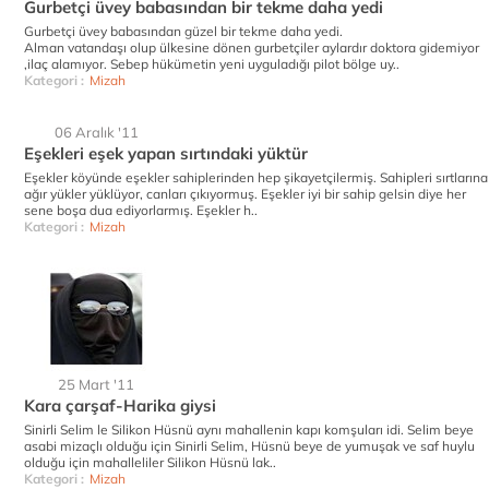
Gurbetçi üvey babasından bir tekme daha yedi
Gurbetçi üvey babasından güzel bir tekme daha yedi.
Alman vatandaşı olup ülkesine dönen gurbetçiler aylardır doktora gidemiyor
,ilaç alamıyor. Sebep hükümetin yeni uyguladığı pilot bölge uy..
Kategori :
Mizah
06 Aralık '11
Eşekleri eşek yapan sırtındaki yüktür
Eşekler köyünde eşekler sahiplerinden hep şikayetçilermiş. Sahipleri sırtlarına
ağır yükler yüklüyor, canları çıkıyormuş. Eşekler iyi bir sahip gelsin diye her
sene boşa dua ediyorlarmış. Eşekler h..
Kategori :
Mizah
25 Mart '11
Kara çarşaf-Harika giysi
Sinirli Selim le Silikon Hüsnü aynı mahallenin kapı komşuları idi. Selim beye
asabi mizaçlı olduğu için Sinirli Selim, Hüsnü beye de yumuşak ve saf huylu
olduğu için mahalleliler Silikon Hüsnü lak..
Kategori :
Mizah