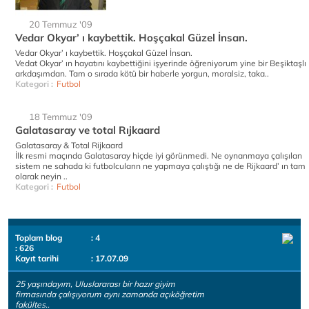
20 Temmuz '09
Vedar Okyar’ ı kaybettik. Hoşçakal Güzel İnsan.
Vedar Okyar’ ı kaybettik. Hoşçakal Güzel İnsan.
Vedat Okyar’ ın hayatını kaybettiğini işyerinde öğreniyorum yine bir Beşiktaşlı
arkdaşımdan. Tam o sırada kötü bir haberle yorgun, moralsiz, taka..
Kategori :
Futbol
18 Temmuz '09
Galatasaray ve total Rıjkaard
Galatasaray & Total Rijkaard
İlk resmi maçında Galatasaray hiçde iyi görünmedi. Ne oynanmaya çalışılan
sistem ne sahada ki futbolcuların ne yapmaya çalıştığı ne de Rijkaard’ ın tam
olarak neyin ..
Kategori :
Futbol
Toplam blog
: 4
: 626
Kayıt tarihi
: 17.07.09
25 yaşındayım, Uluslararası bir hazır giyim
firmasında çalışıyorum aynı zamanda açıköğretim
fakültes..