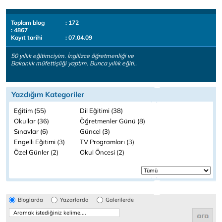
Toplam blog
: 172
: 4867
Kayıt tarihi
: 07.04.09
50 yıllık eğitimciyim. İngilizce öğretmenliği ve
Bakanlık müfettişliği yaptım. Bunca yıllık eğiti..
Yazdığım Kategoriler
Eğitim (55)
Dil Eğitimi (38)
Okullar (36)
Öğretmenler Günü (8)
Sınavlar (6)
Güncel (3)
Engelli Eğitimi (3)
TV Programları (3)
Özel Günler (2)
Okul Öncesi (2)
Bloglarda
Yazarlarda
Galerilerde