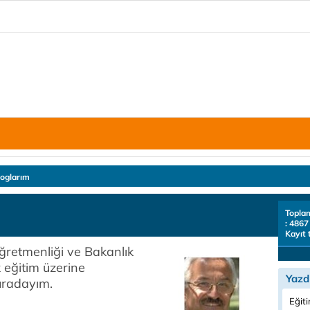
loglarım
Topla
: 4867
Kayıt 
 öğretmenliği ve Bakanlık
k eğitim üzerine
Yazd
uradayım.
Eğiti