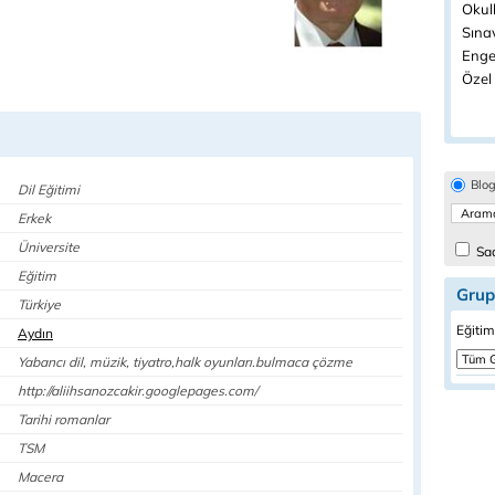
Okull
Sınav
Engel
Özel 
Blo
Dil Eğitimi
Erkek
Üniversite
Sad
Eğitim
Grup
Türkiye
Eğitim
Aydın
Yabancı dil, müzik, tiyatro,halk oyunları.bulmaca çözme
http://aliihsanozcakir.googlepages.com/
Tarihi romanlar
TSM
Macera