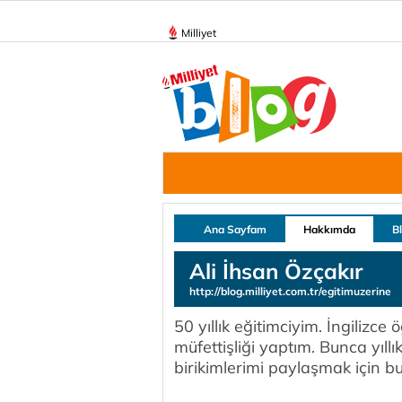
Milliyet
Ana Sayfam
Hakkımda
B
Ali İhsan Özçakır
http://blog.milliyet.com.tr/egitimuzerine
50 yıllık eğitimciyim. İngilizce
müfettişliği yaptım. Bunca yıllı
birikimlerimi paylaşmak için b