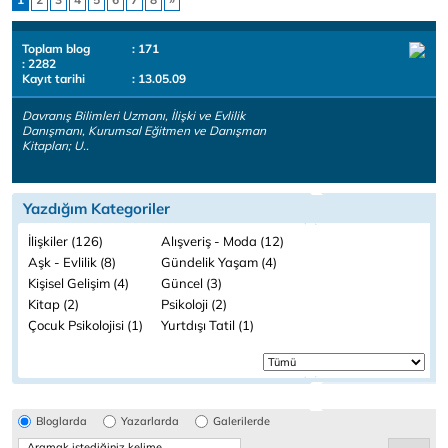
Toplam blog
: 171
: 2282
Kayıt tarihi
: 13.05.09
Davranış Bilimleri Uzmanı, İlişki ve Evlilik
Danışmanı, Kurumsal Eğitmen ve Danışman
Kitapları; U..
Yazdığım Kategoriler
İlişkiler (126)
Alışveriş - Moda (12)
Aşk - Evlilik (8)
Gündelik Yaşam (4)
Kişisel Gelişim (4)
Güncel (3)
Kitap (2)
Psikoloji (2)
Çocuk Psikolojisi (1)
Yurtdışı Tatil (1)
Bloglarda
Yazarlarda
Galerilerde