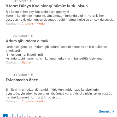
07 Mart '16
8 Mart Dünya Kadınlar günümüz kutlu olsun
Biz kadınlar her şeyi başarabilecek güçteyiz!
Yeter ki kendimize inanalım. Gücümüzün farkında olalım. Yeter ki her
çocuğun hakkı olan güven duygusu , eğitim alma hakkı ve en çok da sevgi, ..
Kategori :
Alışveriş - Moda
26 Şubat '16
Adam gibi adam olmak
Nedense, genelde “Adam gibi adam” tabirini hemcinsleri için kullanan
erkeklerdir.
Bir açıdan ironik değil mi?
Aslında tabiri hemcinsi için kullanan erkek hem bahsettiği kişiyi ono..
Kategori :
İlişkiler
03 Şubat '16
Evlenmeden önce
Bir ilişkinin en güzel dönemidir flört. Hani midenizde kelebeklerin
uçuştuğu,içinizdeki heyecanın yüzünüze yansıdığı, cildinizin ışıklar saçtığı,
her dakika enerjinizin arttığı büyülü ..
Kategori :
Alışveriş - Moda
Sonraki
1
2
3
4
5
6
7
8
»