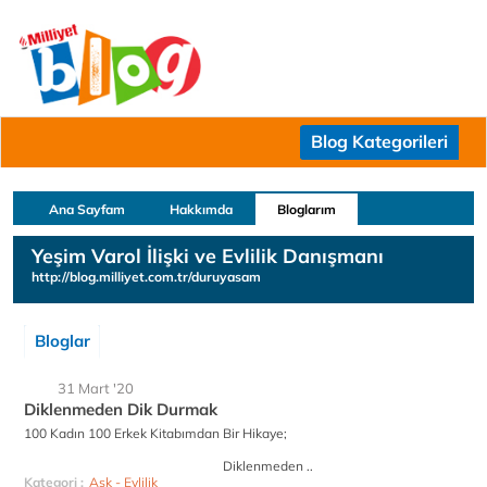
Blog Kategorileri
Ana Sayfam
Hakkımda
Bloglarım
Yeşim Varol İlişki ve Evlilik Danışmanı
http://blog.milliyet.com.tr/duruyasam
Bloglar
31 Mart '20
Diklenmeden Dik Durmak
100 Kadın 100 Erkek Kitabımdan Bir Hikaye;
Diklenmeden ..
Kategori :
Aşk - Evlilik