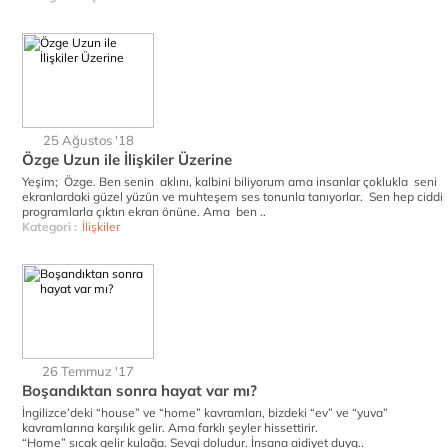
25 Ağustos '18
Özge Uzun ile İlişkiler Üzerine
Yeşim; Özge. Ben senin aklını, kalbini biliyorum ama insanlar çoklukla seni
ekranlardaki güzel yüzün ve muhteşem ses tonunla tanıyorlar. Sen hep ciddi
programlarla çıktın ekran önüne. Ama ben ..
Kategori :
İlişkiler
26 Temmuz '17
Boşandıktan sonra hayat var mı?
İngilizce’deki “house” ve “home” kavramları, bizdeki “ev” ve “yuva”
kavramlarına karşılık gelir. Ama farklı şeyler hissettirir.
“Home” sıcak gelir kulağa. Sevgi doludur. İnsana aidiyet duyg..