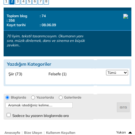
1
2
3
4
5
6
7
8
Toplam blog
: 74
: 356
Kayıt tarihi
: 08.06.09
70 liyim, tekstil tasarımcısıyım. Okumanın yanı
sıra, müzik dinlemek, dans ve sinema en büyük
zevkim..
Yazdığım Kategoriler
Şiir (73)
Felsefe (1)
Bloglarda
Yazarlarda
Galerilerde
Sadece bu yazarın bloglarında ara
|
|
Yukarı
Anasayfa
Bize Ulaşın
Kullanım Koşulları