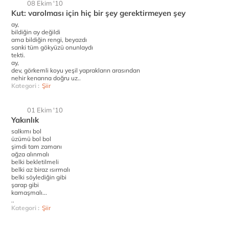
08 Ekim '10
Kut: varolması için hiç bir şey gerektirmeyen şey
ay,
bildiğin ay değildi
ama bildiğin rengi, beyazdı
sanki tüm gökyüzü onunlaydı
tekti.
ay,
dev, görkemli koyu yeşil yaprakların arasından
nehir kenarına doğru uz..
Kategori :
Şiir
01 Ekim '10
Yakınlık
salkımı bol
üzümü bol bol
şimdi tam zamanı
ağza alınmalı
belki bekletilmeli
belki az biraz ısırmalı
belki söylediğin gibi
şarap gibi
kamaşmalı...
..
Kategori :
Şiir