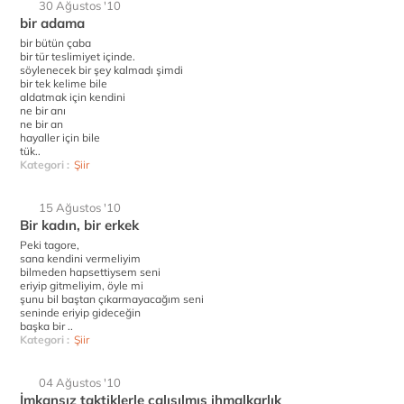
30 Ağustos '10
bir adama
bir bütün çaba
bir tür teslimiyet içinde.
söylenecek bir şey kalmadı şimdi
bir tek kelime bile
aldatmak için kendini
ne bir anı
ne bir an
hayaller için bile
tük..
Kategori :
Şiir
15 Ağustos '10
Bir kadın, bir erkek
Peki tagore,
sana kendini vermeliyim
bilmeden hapsettiysem seni
eriyip gitmeliyim, öyle mi
şunu bil baştan çıkarmayacağım seni
seninde eriyip gideceğin
başka bir ..
Kategori :
Şiir
04 Ağustos '10
İmkansız taktiklerle çalışılmış ihmalkarlık