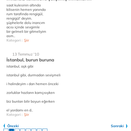
saat kulesinin altında
kilisenin hemen yanında
rum tarafında rengigül,
rengigül' deyim.
şüphelerle dolu inancım
acısı içinde sevgimle
bir gelmeli bir gitmeliyim
asm..
Kategori :
Şiir
13 Temmuz '10
İstanbul, burun buruna
istanbul, aşk gibi
istanbul gibi, durmadan sevişmeli
i halindeyim ı dan hemen önceki
zorluklar hazların kamçısıyken
biz bunları bilir boyun eğerken
el yordamı en d..
Kategori :
Şiir
Önceki
Sonraki