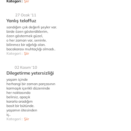
Kategori :
Şiir
27 Ocak '11
Yanlış telaffuz
sandığım çok değerli şeyler var.
birde özen gösterdiklerim,
özen göstermek güzel,
o her zaman var, seninle.
bilinmez bir ağırlığı olan.
bacakarası muhtaçlığı olmadı..
Kategori :
Şiir
02 Kasım '10
Dilegetirme yetersizliği
yaşam içinde
herhangi bir zaman parçasının
karmaşık içerikli düzeninde
her noktasında
belirsiz, apaçık
kararla aradığım
basit bir bütünde.
yaşamın ötesinden
iç..
Kategori :
Şiir