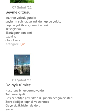
07 Şubat '11
Sevme arzusu
bu, tren yolculuğunda;
saçlarım salındı, salındı da hep bu yolda,
hep bu yol, ilk saçlarımdan beri.
ilk saçlarım,
ilk rüzgarından beri.
uzaklık;
olanaksızlı..
Kategori :
Şiir
01 Şubat '11
Dolaylı tümleç
Kusursuz bir uydurma ya da
Tutulma diyelim...
Başını hafifçe çevirirken düşünebileceğin cinsten;
Zevk dediğin kaprisli ve zahmetli
Geçersizlik hisleriyle dolu
ya da