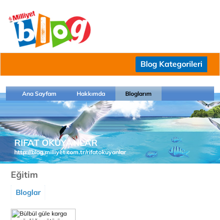
Blog Kategorileri
Ana Sayfam
Hakkımda
Bloglarım
RIFAT OKUYANLAR
http://blog.milliyet.com.tr/rifatokuyanlar
Eğitim
Bloglar