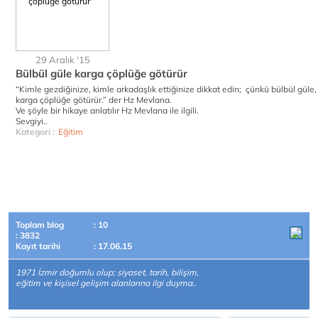
29 Aralık '15
Bülbül güle karga çöplüğe götürür
“Kimle gezdiğinize, kimle arkadaşlık ettiğinize dikkat edin; çünkü bülbül güle,
karga çöplüğe götürür.” der Hz Mevlana.
Ve şöyle bir hikaye anlatılır Hz Mevlana ile ilgili.
Sevgiyi..
Kategori :
Eğitim
Toplam blog
: 10
: 3832
Kayıt tarihi
: 17.06.15
1971 İzmir doğumlu olup; siyaset, tarih, bilişim,
eğitim ve kişisel gelişim alanlarına ilgi duyma..