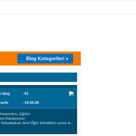
Blog Kategorileri
m blog
: 61
tarihi
: 19.06.09
niversitesi, Eğitim
tesi Kastamonu
 Yüksekokulu Sınıf Öğrt. bitirdikten sonra A...