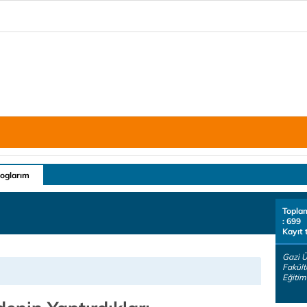
loglarım
Topla
: 699
Kayıt 
Gazi Ü
Fakül
Eğitim