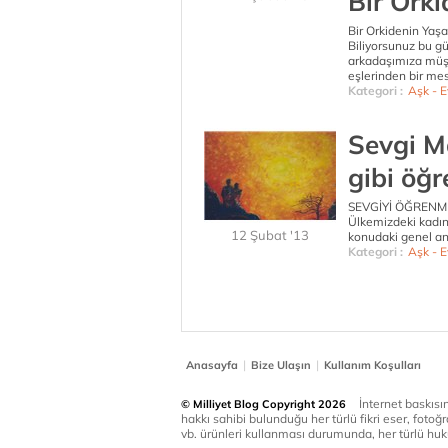
Bir Orki
Bir Orkidenin Yaşat
Biliyorsunuz bu gün
arkadaşımıza müşt
eşlerinden bir mes
Kategori :
Aşk - Ev
Sevgi M
gibi öğre
SEVGİYİ ÖĞRENM
Ülkemizdeki kadın 
12 Şubat '13
konudaki genel anl
Kategori :
Aşk - Ev
|
|
Anasayfa
Bize Ulaşın
Kullanım Koşulları
İnternet baskısınd
© Milliyet Blog Copyright 2026
hakkı sahibi bulunduğu her türlü fikri eser, fotoğr
vb. ürünleri kullanması durumunda, her türlü huku