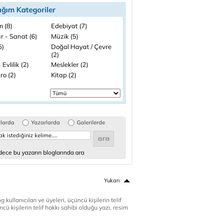
ığım Kategoriler
m (8)
Edebiyat (7)
r - Sanat (6)
Müzik (5)
5)
Doğal Hayat / Çevre
(2)
 Evlilik (2)
Meslekler (2)
ro (2)
Kitap (2)
glarda
Yazarlarda
Galerilerde
ece bu yazarın bloglarında ara
Yukarı
 kullanıcıları ve üyeleri, üçüncü kişilerin telif
cü kişilerin telif hakkı sahibi olduğu yazı, resim