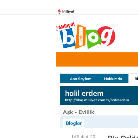
Milliyet
Ana Sayfam
Hakkımda
B
halil erdem
http://blog.milliyet.com.tr/halilerdem
Aşk - Evlilik
Bloglar
14 Şubat '20