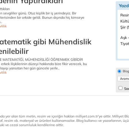
denin Yaptırdıkları
Yazd
tıkları
 sevgililer günü. Otuz kişilik bir iş yerindeyiz. Bir
Resi
erisinden bir orkide geldi. Bunun dışında hiç kimseye
Kültü
..
lilik
Şiir (
Aşk -
atematik gibi Mühendislik
Tiyat
nilebilir
E MATEMATİĞİ, MÜHENDİSLİĞİ ÖĞRENMEK GİBİDİR
erkek ilişkilerinin düzeyi hakkında bize fikir verecek, bu
ayışı yansıtan her gün güncele yerle..
Blo
lilik
Sad
a yer alan tüm metin, resim ve içeriğin hakları milliyet.com.tr'ye aittir. Milliyet Blog
af, resim vb. materyal ve ürünleri kullanamazlar. Blog kullanıcı ve yazarlarının, üçün
ki ve cezai sorumluluk kendilerine aittir.