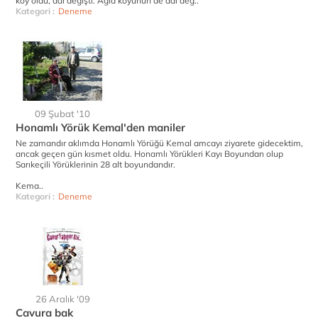
köy oldu, adı değişti. Ağla köyünün de adı değ..
Kategori :
Deneme
09 Şubat '10
Honamlı Yörük Kemal'den maniler
Ne zamandır aklımda Honamlı Yörüğü Kemal amcayı ziyarete gidecektim,
ancak geçen gün kısmet oldu. Honamlı Yörükleri Kayı Boyundan olup
Sarıkeçili Yörüklerinin 28 alt boyundandır.
Kema..
Kategori :
Deneme
26 Aralık '09
Cavura bak