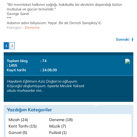
"Bir memleket halkının sağlığı, hakikatte bir devletin dayandığı bütün
mutluluk ve gücün temelidir."
George Sand
***
Adamın adını biliyorum: Yaşar. Bir de Denizli Sarayköy’d..
Kategori :
Deneme
Sonraki
1
2
Toplam blog
: 74
: 1455
Kayıt tarihi
: 24.06.09
Haydanlı Eğitmen Aziz Doğan'ın oğluyum.
Köyceğiz doğumluyum. Isparta Meslek Yüksek
okulu muhasebe me..
Yazdığım Kategoriler
Mizah (24)
Deneme (18)
Kent Tarihi (15)
Müzik (7)
Güncel (5)
Futbol (1)