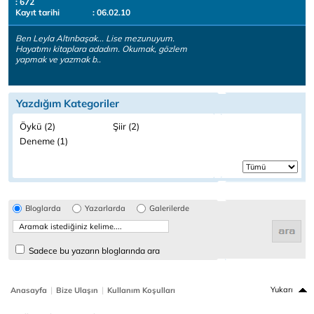
: 672
Kayıt tarihi
: 06.02.10
Ben Leyla Altınbaşak... Lise mezunuyum.
Hayatımı kitaplara adadım. Okumak, gözlem
yapmak ve yazmak b..
Yazdığım Kategoriler
Öykü (2)
Şiir (2)
Deneme (1)
Bloglarda
Yazarlarda
Galerilerde
Sadece bu yazarın bloglarında ara
|
|
Yukarı
Anasayfa
Bize Ulaşın
Kullanım Koşulları