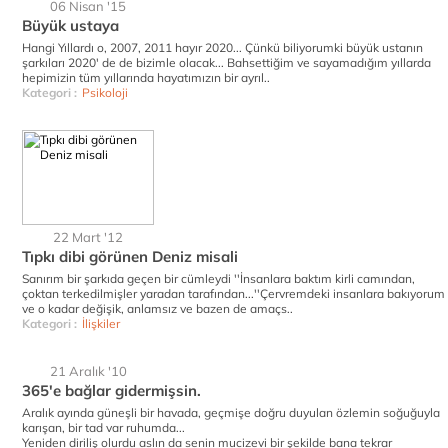
06 Nisan '15
Büyük ustaya
Hangi Yıllardı o, 2007, 2011 hayır 2020... Çünkü biliyorumki büyük ustanın
şarkıları 2020' de de bizimle olacak... Bahsettiğim ve sayamadığım yıllarda
hepimizin tüm yıllarında hayatımızın bir ayrıl..
Kategori :
Psikoloji
22 Mart '12
Tıpkı dibi görünen Deniz misali
Sanırım bir şarkıda geçen bir cümleydi ''İnsanlara baktım kirli camından,
çoktan terkedilmişler yaradan tarafından...''Çervremdeki insanlara bakıyorum
ve o kadar değişik, anlamsız ve bazen de amaçs..
Kategori :
İlişkiler
21 Aralık '10
365'e bağlar gidermişsin.
Aralık ayında güneşli bir havada, geçmişe doğru duyulan özlemin soğuğuyla
karışan, bir tad var ruhumda...
Yeniden diriliş olurdu aslın da senin mucizevi bir şekilde bana tekrar