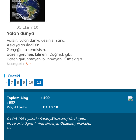
03 Ekim '10
Yalan dünya
Varsın, yalan dünya desinler sana,
Asla yalan değilsin.
Gerçeğin ta kendisisin.
Bazen görünen, bilinen, Doğmak gibi.
Bazen görünmeyen, bilinmeyen, Ölmek gibi...
Kategori :
Şiir
Önceki
«
7
8
9
10
11
Toplam blog
: 109
: 587
Kayıt tarihi
: 01.10.10
01.06.1951 yilinda Sarköy/Güzelköy'de dogdum.
Ilk ve orta ögrenimimi sirasiyla Güzelköy Ilkokulu,
Mü..