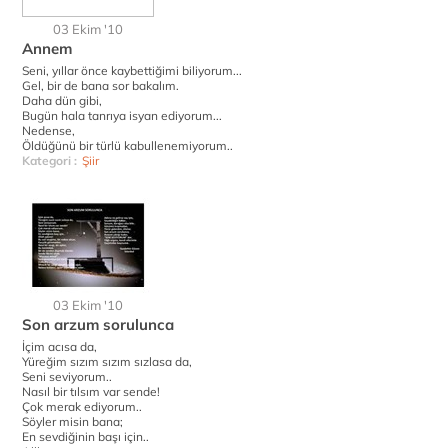
03 Ekim '10
Annem
Seni, yıllar önce kaybettiğimi biliyorum...
Gel, bir de bana sor bakalım.
Daha dün gibi,
Bugün hala tanrıya isyan ediyorum...
Nedense,
Öldüğünü bir türlü kabullenemiyorum..
Kategori :
Şiir
03 Ekim '10
Son arzum sorulunca
İçim acısa da,
Yüreğim sızım sızım sızlasa da,
Seni seviyorum..
Nasıl bir tılsım var sende!
Çok merak ediyorum..
Söyler misin bana;
En sevdiğinin başı için..