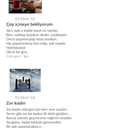
03 Ekim '10
Çay içmeye bekliyorum
Sen, aşkı o kadar basit mi sandın.
Ben, noktayı koydum dedin, uzaklaştın.
Onca yaşanmışlığı nasıl unuttun..
Hiç yaşanmamış farz edip, yok saydın.
Hatırlasana!
Ola ki bir gün..
Kategori :
Şiir
03 Ekim '10
Zor kadın
Zor kadın olduğun İçin ben seni seçtim.
Senin gibi zor bir kadını ilk defa gördüm..
Bunca zaman geçmesine rağmen aradan,
Sevgime, hiçbir karşılık göremedim.
Bir aşk yaşanacaksa e..