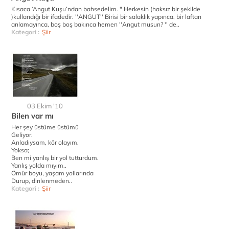
Kısaca ‘Angut Kuşu’ndan bahsedelim. " Herkesin (haksız bir şekilde
)kullandığı bir ifadedir. ''ANGUT'' Birisi bir salaklık yapınca, bir laftan
anlamayınca, boş boş bakınca hemen ''Angut musun? '' de..
Kategori :
Şiir
03 Ekim '10
Bilen var mı
Her şey üstüme üstümü
Geliyor.
Anladıysam, kör olayım.
Yoksa;
Ben mi yanlış bir yol tutturdum.
Yanlış yolda mıyım..
Ömür boyu, yaşam yollarında
Durup, dinlenmeden..
Kategori :
Şiir