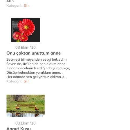
Allla..
Kategori :
Şiir
03 Ekim '10
Onu çoktan unuttum anne
Sevmeyi bilmeyenden sevgi bekledim.
Seven de, üzülen de ben oldum anne.
Zindan gecelerin Issızlığında yürüdükçe,
Düşüp-kalmaktan yoruldum anne.
Her adımda sen geliyorsun aklıma.<..
Kategori :
Şiir
03 Ekim '10
Angut Kuşu