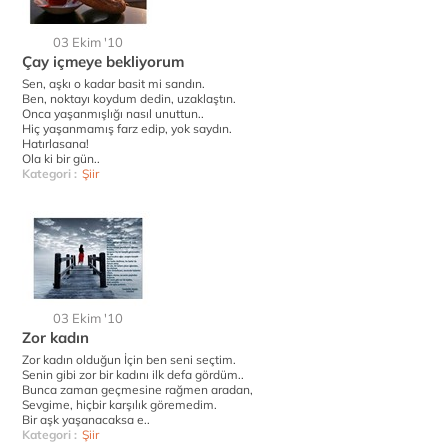
03 Ekim '10
Çay içmeye bekliyorum
Sen, aşkı o kadar basit mi sandın.
Ben, noktayı koydum dedin, uzaklaştın.
Onca yaşanmışlığı nasıl unuttun..
Hiç yaşanmamış farz edip, yok saydın.
Hatırlasana!
Ola ki bir gün..
Kategori :
Şiir
03 Ekim '10
Zor kadın
Zor kadın olduğun İçin ben seni seçtim.
Senin gibi zor bir kadını ilk defa gördüm..
Bunca zaman geçmesine rağmen aradan,
Sevgime, hiçbir karşılık göremedim.
Bir aşk yaşanacaksa e..
Kategori :
Şiir