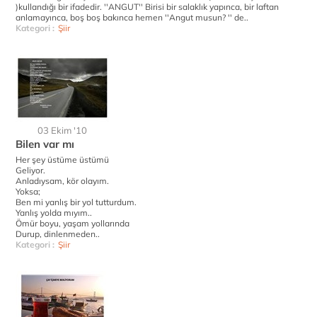
)kullandığı bir ifadedir. ''ANGUT'' Birisi bir salaklık yapınca, bir laftan
anlamayınca, boş boş bakınca hemen ''Angut musun? '' de..
Kategori :
Şiir
03 Ekim '10
Bilen var mı
Her şey üstüme üstümü
Geliyor.
Anladıysam, kör olayım.
Yoksa;
Ben mi yanlış bir yol tutturdum.
Yanlış yolda mıyım..
Ömür boyu, yaşam yollarında
Durup, dinlenmeden..
Kategori :
Şiir