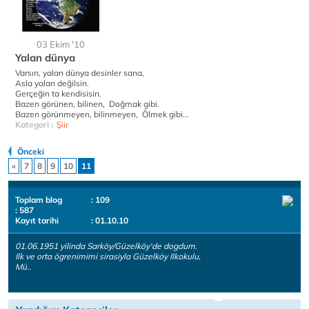
03 Ekim '10
Yalan dünya
Varsın, yalan dünya desinler sana,
Asla yalan değilsin.
Gerçeğin ta kendisisin.
Bazen görünen, bilinen, Doğmak gibi.
Bazen görünmeyen, bilinmeyen, Ölmek gibi...
Kategori :
Şiir
Önceki
«
7
8
9
10
11
Toplam blog
: 109
: 587
Kayıt tarihi
: 01.10.10
01.06.1951 yilinda Sarköy/Güzelköy'de dogdum.
Ilk ve orta ögrenimimi sirasiyla Güzelköy Ilkokulu,
Mü..