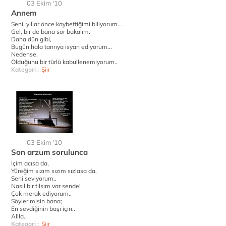
03 Ekim '10
Annem
Seni, yıllar önce kaybettiğimi biliyorum...
Gel, bir de bana sor bakalım.
Daha dün gibi,
Bugün hala tanrıya isyan ediyorum...
Nedense,
Öldüğünü bir türlü kabullenemiyorum..
Kategori :
Şiir
03 Ekim '10
Son arzum sorulunca
İçim acısa da,
Yüreğim sızım sızım sızlasa da,
Seni seviyorum..
Nasıl bir tılsım var sende!
Çok merak ediyorum..
Söyler misin bana;
En sevdiğinin başı için..
Allla..
Kategori :
Şiir