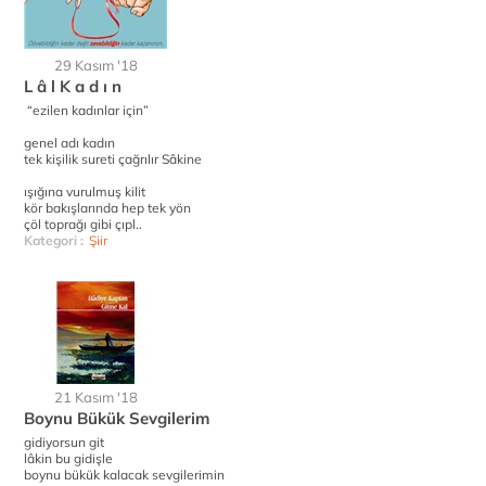
29 Kasım '18
L â l K a d ı n
“ezilen kadınlar için”
genel adı kadın
tek kişilik sureti çağrılır Sâkine
ışığına vurulmuş kilit
kör bakışlarında hep tek yön
çöl toprağı gibi çıpl..
Kategori :
Şiir
21 Kasım '18
Boynu Bükük Sevgilerim
gidiyorsun git
lâkin bu gidişle
boynu bükük kalacak sevgilerimin