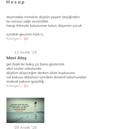
H e s a p
doymadan ninnilere düştün yaşam beşiğinden
bu sonsuz sağır sessizlikte
hangi ihtimale tutunursan tutun, düşersin çocuk
içindeki gecenin harlı n..
Kategori :
Şiir
12 Aralık '18
Mavi Ateş
gel /hadi bir bakış çiz bana gözlerinle
altın sözler sükutunda
düştüm düşeceğim derken ölüm kuytusuna
süt kokusu dökülsün içimdeki dinamit lokumundan
maksat yakının güzelliğ..
Kategori :
Şiir
09 Aralık '18