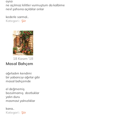
oysa
ne açılmaz kilitler vurmuştum da kalbime
nevî şahsına açıldılar onlar
kederle sarmal..
Kategori :
Şiir
18 Kasım '18
Masal Bahçem
ağırladım kendimi
bir yabancıyı ağırlar gibi
masal bahçemde
el değmemiş
bozulmamış dostluklar
yalın duru
masmavi yalnızlıklar
kana..
Kategori :
Şiir