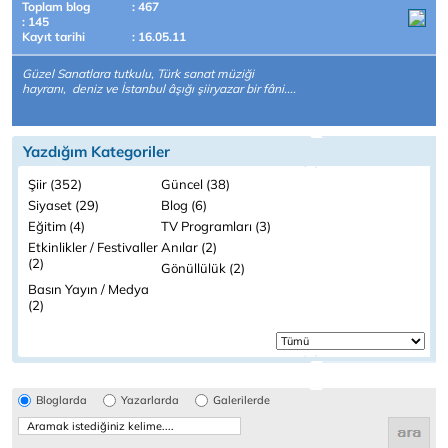
Toplam blog
: 467
: 145
Kayıt tarihi
: 16.05.11
Güzel Sanatlara tutkulu, Türk sanat müziği
hayranı, deniz ve İstanbul âşığı şiiryazar bir fâni....
Yazdığım Kategoriler
Şiir (352)
Güncel (38)
Siyaset (29)
Blog (6)
Eğitim (4)
TV Programları (3)
Etkinlikler / Festivaller
Anılar (2)
(2)
Gönüllülük (2)
Basın Yayın / Medya
(2)
Bloglarda
Yazarlarda
Galerilerde