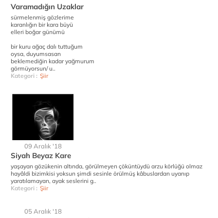
Varamadığın Uzaklar
sürmelenmiş gözlerime
karanlığın bir kara büyü
elleri boğar günümü
bir kuru ağaç dalı tuttuğum
oysa, duyumsasan
beklemediğin kadar yağmurum
görmüyorsun/ u..
Kategori :
Şiir
09 Aralık '18
Siyah Beyaz Kare
yaşayan gözükenin altında, görülmeyen çöküntüydü arzu körlüğü olmaz
hayâldi bizimkisi yoksun şimdi sesinle örülmüş kâbuslardan uyanıp
yaratılamayan, ayak seslerini g..
Kategori :
Şiir
05 Aralık '18