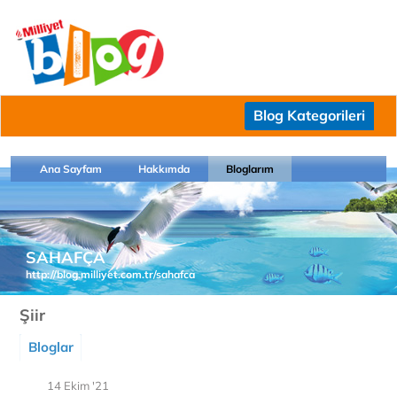
Blog Kategorileri
Ana Sayfam
Hakkımda
Bloglarım
SAHAFÇA
http://blog.milliyet.com.tr/sahafca
Şiir
Bloglar
14 Ekim '21