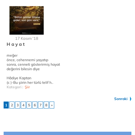
17 Kasım '18
H a y a t
meğer
önce, cehennemi yaşatıp
sonra, cenneti gösterirmiş hayat
değerini bilesin diye
Hâdiye Kaptan
(c )-Bu şiirin her türlü telif h..
Kategori :
Şiir
Sonraki
1
2
3
4
5
6
7
8
»