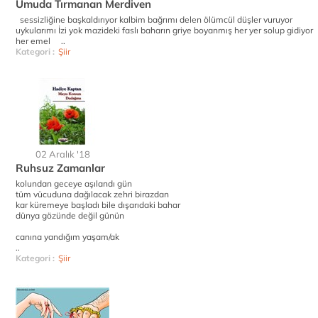
Umuda Tırmanan Merdiven
sessizliğine başkaldırıyor kalbim bağrımı delen ölümcül düşler vuruyor
uykularımı İzi yok mazideki faslı baharın griye boyanmış her yer solup gidiyor
her emel ..
Kategori :
Şiir
02 Aralık '18
Ruhsuz Zamanlar
kolundan geceye aşılandı gün
tüm vücuduna dağılacak zehri birazdan
kar küremeye başladı bile dışarıdaki bahar
dünya gözünde değil günün
canına yandığım yaşam/ak
..
Kategori :
Şiir