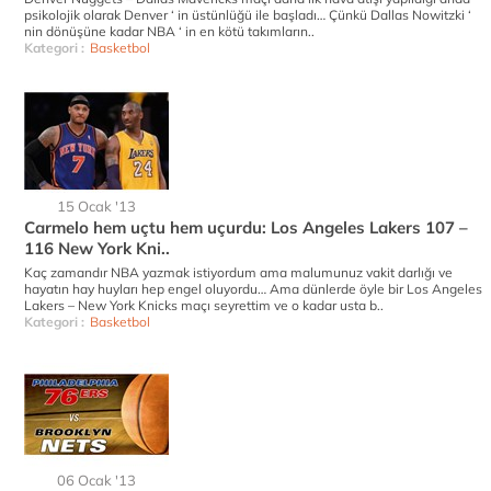
psikolojik olarak Denver ‘ in üstünlüğü ile başladı… Çünkü Dallas Nowitzki ‘
nin dönüşüne kadar NBA ‘ in en kötü takımların..
Kategori :
Basketbol
15 Ocak '13
Carmelo hem uçtu hem uçurdu: Los Angeles Lakers 107 –
116 New York Kni..
Kaç zamandır NBA yazmak istiyordum ama malumunuz vakit darlığı ve
hayatın hay huyları hep engel oluyordu… Ama dünlerde öyle bir Los Angeles
Lakers – New York Knicks maçı seyrettim ve o kadar usta b..
Kategori :
Basketbol
06 Ocak '13