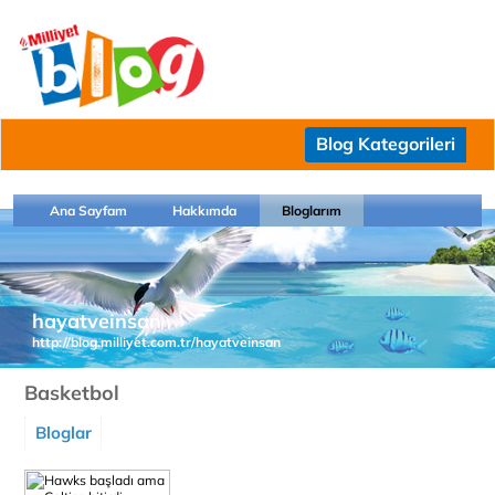
Blog Kategorileri
Ana Sayfam
Hakkımda
Bloglarım
hayatveinsan
http://blog.milliyet.com.tr/hayatveinsan
Basketbol
Bloglar