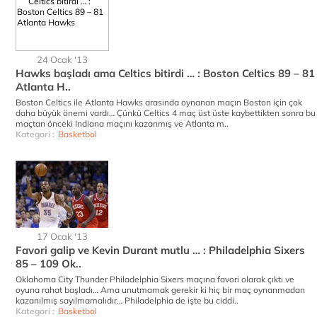
24 Ocak '13
Hawks başladı ama Celtics bitirdi … : Boston Celtics 89 – 81
Atlanta H..
Boston Celtics ile Atlanta Hawks arasında oynanan maçın Boston için çok
daha büyük önemi vardı… Çünkü Celtics 4 maç üst üste kaybettikten sonra bu
maçtan önceki Indiana maçını kazanmış ve Atlanta m..
Kategori :
Basketbol
17 Ocak '13
Favori galip ve Kevin Durant mutlu … : Philadelphia Sixers
85 – 109 Ok..
Oklahoma City Thunder Philadelphia Sixers maçına favori olarak çıktı ve
oyuna rahat başladı… Ama unutmamak gerekir ki hiç bir maç oynanmadan
kazanılmış sayılmamalıdır… Philadelphia de işte bu ciddi..
Kategori :
Basketbol