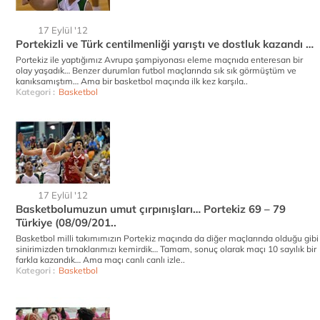
17 Eylül '12
Portekizli ve Türk centilmenliği yarıştı ve dostluk kazandı …
Portekiz ile yaptığımız Avrupa şampiyonası eleme maçnıda enteresan bir
olay yaşadık… Benzer durumları futbol maçlarında sık sık görmüştüm ve
kanıksamıştım… Ama bir basketbol maçında ilk kez karşıla..
Kategori :
Basketbol
17 Eylül '12
Basketbolumuzun umut çırpınışları… Portekiz 69 – 79
Türkiye (08/09/201..
Basketbol milli takımımızın Portekiz maçında da diğer maçlarında olduğu gibi
sinirimizden tırnaklarımızı kemirdik… Tamam, sonuç olarak maçı 10 sayılık bir
farkla kazandık… Ama maçı canlı canlı izle..
Kategori :
Basketbol