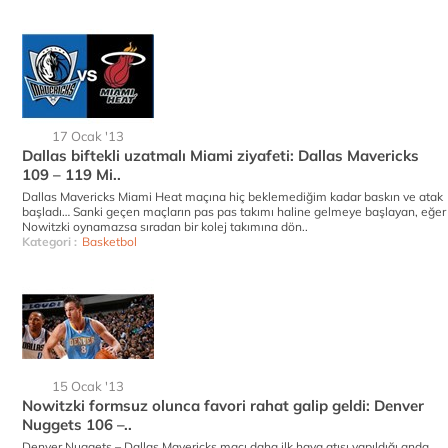
17 Ocak '13
Dallas biftekli uzatmalı Miami ziyafeti: Dallas Mavericks
109 – 119 Mi..
Dallas Mavericks Miami Heat maçına hiç beklemediğim kadar baskın ve atak
başladı… Sanki geçen maçların pas pas takımı haline gelmeye başlayan, eğer
Nowitzki oynamazsa sıradan bir kolej takımına dön..
Kategori :
Basketbol
15 Ocak '13
Nowitzki formsuz olunca favori rahat galip geldi: Denver
Nuggets 106 –..
Denver Nuggets – Dallas Mavericks maçı daha ilk hava atışı yapıldığı anda