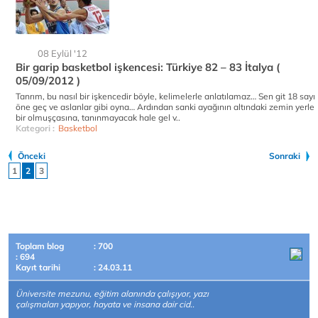
08 Eylül '12
Bir garip basketbol işkencesi: Türkiye 82 – 83 İtalya (
05/09/2012 )
Tanrım, bu nasıl bir işkencedir böyle, kelimelerle anlatılamaz… Sen git 18 sayı
öne geç ve aslanlar gibi oyna… Ardından sanki ayağının altındaki zemin yerle
bir olmuşçasına, tanınmayacak hale gel v..
Kategori :
Basketbol
Önceki
Sonraki
1
2
3
Toplam blog
: 700
: 694
Kayıt tarihi
: 24.03.11
Üniversite mezunu, eğitim alanında çalışıyor, yazı
çalışmaları yapıyor, hayata ve insana dair cid..