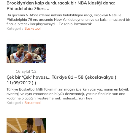
Brooklyn‘den kalp durduracak bir NBA klasiği daha:
Philadelphia 76ers ..
Bu gecenin NBA‘de izleme imkanı bulabildiğim maçı, Brooklyn Nets ile
Philadelphia 76 ers arasında New York‘da oynanan ve az kalsın mucizevi bir
finalle bitecek karşılaşmasıydı… Ev sahibi kazanacak ..
Kategori :
Basketbol
16 Eylül '12
Çek bir ‘Çek‘ havası... Türkiye 81 – 58 Çekoslavakya (
11/09/2012 ) ( ..
Türkiye Basketbol Milli Takımımızın maçını izlerken yazı yazmanın en büyük
avantajı ve aynı zamanda en büyük dezavantajı, yazının finalinin son ana
kadar ne olacağını kestirememek malesef… Yani hey..
Kategori :
Basketbol