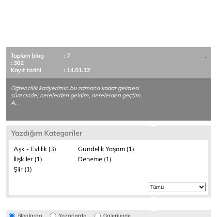
Toplam blog
: 7
: 302
Kayıt tarihi
: 14.01.12
Öğrencilik kariyerimin bu zamana kadar gelmesi
sürecinde; nerelerden geldim, nerelerden geçtim.
A..
Yazdığım Kategoriler
Aşk - Evlilik (3)
Gündelik Yaşam (1)
İlişkiler (1)
Deneme (1)
Şiir (1)
Bloglarda
Yazarlarda
Galerilerde