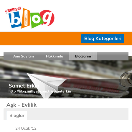
Blog Kategorileri
Ana Sayfam
Hakkımda
Bloglarım
Samet Erkin
http://blog.milliyet.com.tr/sameterkin
Aşk - Evlilik
Bloglar
24 Ocak '12