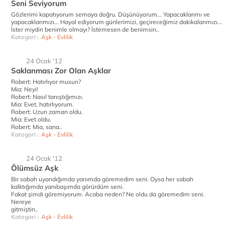
Seni Seviyorum
Gözlerimi kapatıyorum semaya doğru. Düşünüyorum... Yapacaklarımı ve
yapacaklarımızı... Hayal ediyorum günlerimizi, geçireceğimiz dakikalarımızı...
İster miydin benimle olmayı? İstemesen de benimsin..
Kategori :
Aşk - Evlilik
24 Ocak '12
Saklanması Zor Olan Aşklar
Robert: Hatırlıyor musun?
Mia: Neyi!
Robert: Nasıl tanıştığımızı.
Mia: Evet, hatırlıyorum.
Robert: Uzun zaman oldu.
Mia: Evet oldu.
Robert: Mia, sana..
Kategori :
Aşk - Evlilik
24 Ocak '12
Ölümsüz Aşk
Bir sabah uyandığımda yanımda göremedim seni. Oysa her sabah
kalktığımda yanıbaşımda görürdüm seni.
Fakat şimdi göremiyorum. Acaba neden? Ne oldu da göremedim seni.
Nereye
gitmiştin..
Kategori :
Aşk - Evlilik