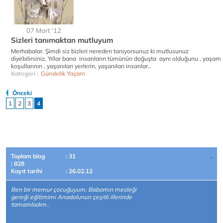
07 Mart '12
Sizleri tanımaktan mutluyum
Merhabalar. Şimdi siz bizleri nereden tanıyorsunuz ki mutlusunuz
diyebilirsiniz. Yıllar bana insanların tümünün doğuşta aynı olduğunu , yaşam
koşullarının , yaşanılan yerlerin, yaşanılan insanlar..
Kategori :
Gündelik Yaşam
Önceki
1
2
3
4
Toplam blog
: 31
: 828
Kayıt tarihi
: 26.02.12
Ben bir memur çocuğuyum. Babamın mesleği
gereği eğitimimi Anadolunun çeşitli illerinde
tamamladım..