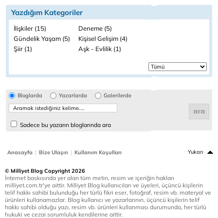
Yazdığım Kategoriler
İlişkiler (15)
Deneme (5)
Gündelik Yaşam (5)
Kişisel Gelişim (4)
Şiir (1)
Aşk - Evlilik (1)
Bloglarda
Yazarlarda
Galerilerde
Sadece bu yazarın bloglarında ara
|
|
Yukarı
Anasayfa
Bize Ulaşın
Kullanım Koşulları
© Milliyet Blog Copyright 2026
İnternet baskısında yer alan tüm metin, resim ve içeriğin hakları
milliyet.com.tr'ye aittir. Milliyet Blog kullanıcıları ve üyeleri, üçüncü kişilerin
telif hakkı sahibi bulunduğu her türlü fikri eser, fotoğraf, resim vb. materyal ve
ürünleri kullanamazlar. Blog kullanıcı ve yazarlarının, üçüncü kişilerin telif
hakkı sahibi olduğu yazı, resim vb. ürünleri kullanması durumunda, her türlü
hukuki ve cezai sorumluluk kendilerine aittir.