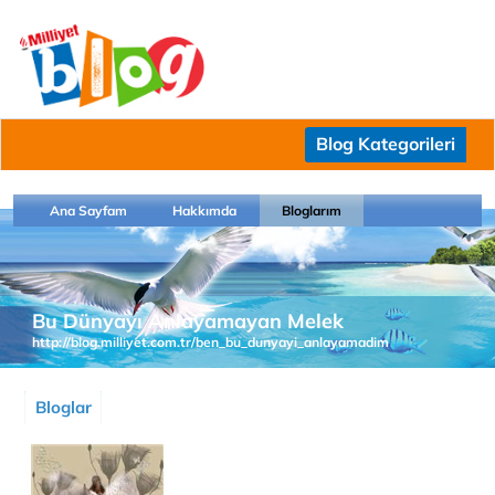
Blog Kategorileri
Ana Sayfam
Hakkımda
Bloglarım
Bu Dünyayı Anlayamayan Melek
http://blog.milliyet.com.tr/ben_bu_dunyayi_anlayamadim
Bloglar